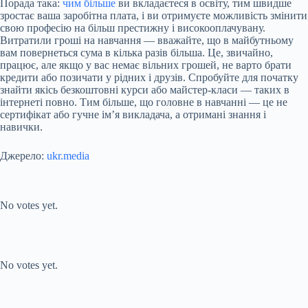
Порада така:
чим більше
ви вкладаєтеся в освіту, тим швидше
зростає ваша заробітна плата, і ви отримуєте можливість змінити
свою професію на більш престижну і високооплачувану.
Витратили гроші на навчання — вважайте, що в майбутньому
вам повернеться сума в кілька разів більша. Це, звичайно,
працює, але якщо у вас немає вільних грошей, не варто брати
кредити або позичати у рідних і друзів. Спробуйте для початку
знайти якісь безкоштовні курси або майстер-класи — таких в
інтернеті повно. Тим більше, що головне в навчанні — це не
сертифікат або гучне ім’я викладача, а отримані знання і
навички.
Джерело:
ukr.media
Submit Rating
Rate this item:
No votes yet.
Submit Rating
Rate this item:
No votes yet.