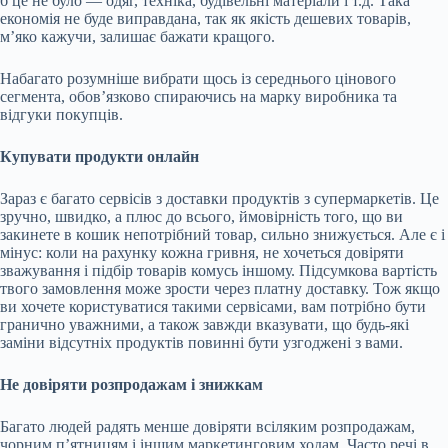
б це не було — одяг, техніка, будівельні матеріали і т.д. Така
економія не буде виправдана, так як якість дешевих товарів,
м’яко кажучи, залишає бажати кращого.
Набагато розумніше вибрати щось із середнього цінового
сегмента, обов’язково спираючись на марку виробника та
відгуки покупців.
Купувати продукти онлайн
Зараз є багато сервісів з доставки продуктів з супермаркетів. Це
зручно, швидко, а плюс до всього, ймовірність того, що ви
закинете в кошик непотрібний товар, сильно знижується. Але є і
мінус: коли на рахунку кожна гривня, не хочеться довіряти
зважування і підбір товарів комусь іншому. Підсумкова вартість
твого замовлення може зрости через платну доставку. Тож якщо
ви хочете користуватися такими сервісами, вам потрібно бути
гранично уважними, а також завжди вказувати, що будь-які
заміни відсутніх продуктів повинні бути узгоджені з вами.
Не довіряти розпродажам і знижкам
Багато людей радять менше довіряти всіляким розпродажам,
чорним п’ятницям і іншим маркетинговим ходам. Часто речі в