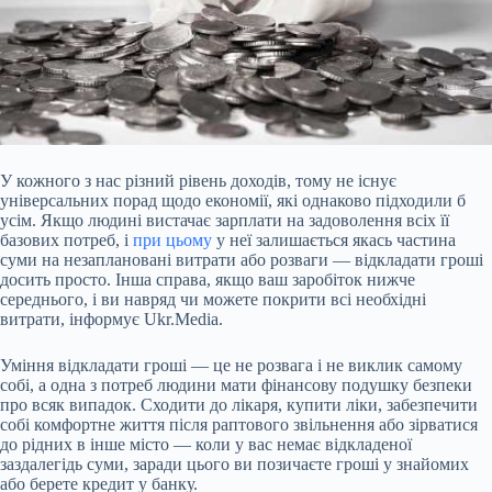
У кожного з нас різний рівень доходів, тому не існує
універсальних порад щодо економії, які однаково підходили б
усім. Якщо людині вистачає зарплати на задоволення всіх її
базових потреб, і
при цьому
у неї залишається якась частина
суми на незаплановані витрати або розваги — відкладати гроші
досить просто. Інша справа, якщо ваш заробіток нижче
середнього, і ви навряд чи можете покрити всі необхідні
витрати, інформує Ukr.Media.
Уміння відкладати гроші — це не розвага і не виклик самому
собі, а
одна з потреб людини мати фінансову подушку безпеки
про всяк випадок. Сходити до лікаря, купити ліки, забезпечити
собі комфортне життя після раптового звільнення або зірватися
до рідних в інше місто — коли у вас немає відкладеної
заздалегідь суми, заради цього ви позичаєте гроші у знайомих
або берете кредит у банку.