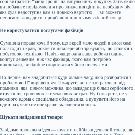
собі витратити “зайві гроші” на імпульсивну покупку. Зате, якщо
ви побачите повідомлення про зниження ціни на необхідну річ,
яка була недоступна вам за повною вартістю — ви можете
непогано заощадити, придбавши при цьому якісний товар.
Не користуватися послугами фахівців
Сумнівна порада хоча б тому, що вкрай мало людей в змозі самі
полагодити кран, поклеїти шпалери або зрозуміти, що сталося з
побутовою технікою. Навіть якщо одна ваша робоча година
коштує дешевше, ніж час фахівця, якого вам потрібно
викликати, вигідніше скористатися його послугами.
По-перше, вам знадобиться куди більше часу, щоб розібратися з
проблемою і її вирішенням. По-друге, ви не застраховані від
помилки, яка, цілком можлива, що зажадає ще більш серйозного
втручання, грошових і тимчасових витрат. Ну і по-третє, не у
кожного вдома є спеціальне обладнання, а купувати його на
один раз, явно не найкраще вкладення коштів.
Шукати найдешевші товари
Завідомо провальна ідея — шукати найбільш дешевий товар, що