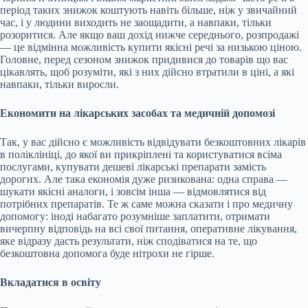
період таких знижок коштують навіть більше, ніж у звичайний
час, і у людини виходить не заощадити, а навпаки, тільки
розоритися. Але якщо ваш дохід нижче середнього, розпродажі
— це відмінна можливість купити якісні речі за низькою ціною.
Головне, перед сезоном знижок придивися до товарів що вас
цікавлять, щоб розуміти, які з них дійсно втратили в ціні, а які
навпаки, тільки виросли.
Економити на лікарських засобах та медичній допомозі
Так, у вас дійсно є можливість відвідувати безкоштовних лікарів
в поліклініці, до якої ви прикріплені та користуватися всіма
послугами, купувати дешеві лікарські препарати замість
дорогих. Але така економія дуже ризикована: одна справа —
шукати якісні аналоги, і зовсім інша — відмовлятися від
потрібних препаратів. Те ж саме можна сказати і про медичну
допомогу: іноді набагато розумніше заплатити, отримати
вичерпну відповідь на всі свої питання, оперативне лікування,
яке відразу дасть результати, ніж сподіватися на те, що
безкоштовна допомога буде нітрохи не гірше.
Вкладатися в освіту