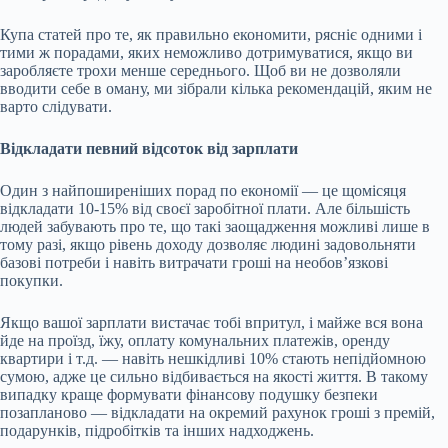
Купа статей про те, як правильно економити, рясніє одними і
тими ж порадами, яких неможливо дотримуватися, якщо ви
заробляєте трохи менше середнього. Щоб ви не дозволяли
вводити себе в оману, ми зібрали кілька рекомендацій, яким не
варто слідувати.
Відкладати певний відсоток від зарплати
Один з найпоширеніших порад по економії — це щомісяця
відкладати 10-15% від своєї заробітної плати. Але більшість
людей забувають про те, що такі заощадження можливі лише в
тому разі, якщо рівень доходу дозволяє людині задовольняти
базові потреби і навіть витрачати гроші на необов’язкові
покупки.
Якщо вашої зарплати вистачає тобі впритул, і майже вся вона
йде на проїзд, їжу, оплату комунальних платежів, оренду
квартири і т.д. — навіть нешкідливі 10% стають непідйомною
сумою, адже це сильно відбивається на якості життя. В такому
випадку краще формувати фінансову подушку безпеки
позапланово — відкладати на окремий рахунок гроші з премій,
подарунків, підробітків та інших надходжень.