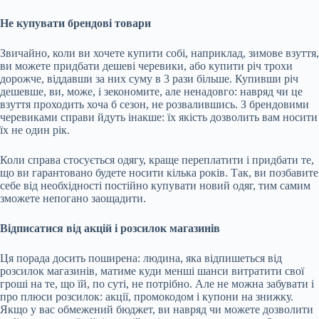
Не купувати брендові товари
Звичайно, коли ви хочете купити собі, наприклад, зимове взуття,
ви можете придбати дешеві черевики, або купити річ трохи
дорожче, віддавши за них суму в 3 рази більше. Купивши річ
дешевше, ви, може, і зекономите, але ненадовго: навряд чи це
взуття проходить хоча б сезон, не розвалившись. З брендовими
черевиками справи йдуть інакше: їх якість дозволить вам носити
їх не один рік.
Коли справа стосується одягу, краще переплатити і придбати те,
що ви гарантовано будете носити кілька років. Так, ви позбавите
себе від необхідності постійно купувати новий одяг, тим самим
зможете непогано заощадити.
Відписатися від акцій і розсилок магазинів
Ця порада досить поширена: людина, яка відпишеться від
розсилок магазинів, матиме куди менші шанси витратити свої
гроші на те, що їй, по суті, не потрібно. Але не можна забувати і
про плюси розсилок: акції, промокодом і купони на знижку.
Якщо у вас обмежений бюджет, ви навряд чи можете дозволити