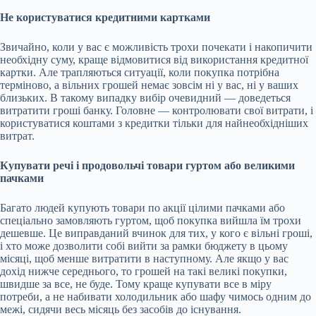
Не користуватися кредитними картками
Звичайно, коли у вас є можливість трохи почекати і накопичити
необхідну суму, краще відмовитися від використання кредитної
картки. Але трапляються ситуації, коли покупка потрібна
терміново, а вільних грошей немає зовсім ні у вас, ні у ваших
близьких. В такому випадку вибір очевидний — доведеться
витратити гроші банку. Головне — контролювати свої витрати, і
користуватися коштами з кредитки тільки для найнеобхідніших
витрат.
Купувати речі і продовольчі товари гуртом або великими
пачками
Багато людей купують товари по акції цілими пачками або
спеціально замовляють гуртом, щоб покупка вийшла їм трохи
дешевше. Це виправданий вчинок для тих, у кого є вільні гроші,
і хто може дозволити собі вийти за рамки бюджету в цьому
місяці, щоб менше витратити в наступному. Але якщо у вас
дохід нижче середнього, то грошей на такі великі покупки,
швидше за все, не буде. Тому краще купувати все в міру
потреби, а не набивати холодильник або шафу чимось одним до
межі, сидячи весь місяць без засобів до існування.