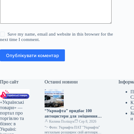
Save my name, email and website in this browser for the
next time I comment.
Опублікувати коментар
Про сайт
Останні новини
Інформ
П
С
«Українські
К
товари» —
С
“Укрнафта” придбає 100
портал про
К
автоцистерн для зміцнення
торгівлю та
и
безпеки доставки палива
Килина Поліщук
Сер 8, 2026
бізнес в
“> Фото: Укрнафта ПАТ "Укрнафта"
Україні:
неухильно розширює свій автопарк