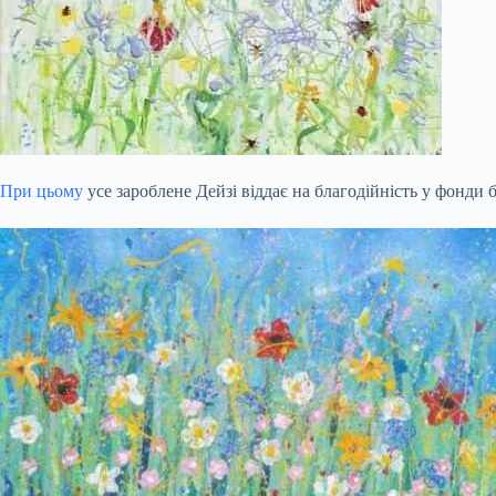
При цьому
усе зароблене Дейзі віддає на благодійність у фонди б