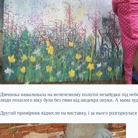
Дівчинка намалювала на величезному полотні незабудки під небом
люди похилого віку були без тями від шедевра онуки. А мама х
Другий примірник віднесли на виставку, і за нього розгорнулася