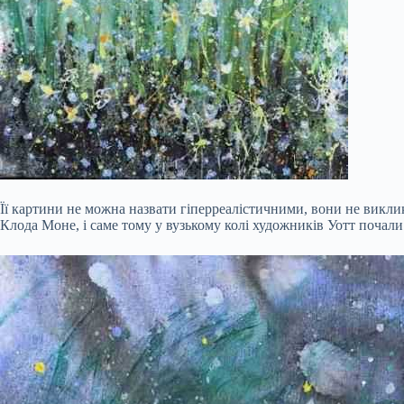
Її картини не можна назвати гіперреалістичними, вони не виклика
Клода Моне, і саме тому у вузькому колі художників Уотт почали