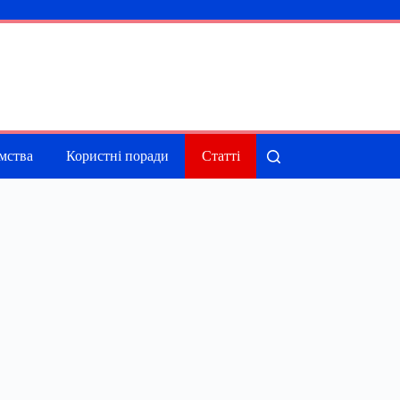
мства
Користні поради
Статті