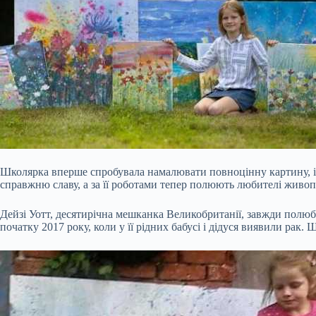
Школярка вперше спробувала намалювати повноцінну картину, і ї
справжню славу, а за її роботами тепер полюють любителі живопи
Дейзі Уотт, десятирічна мешканка Великобританії, завжди полю
початку 2017 року, коли у її рідних бабусі і дідуся виявили ра