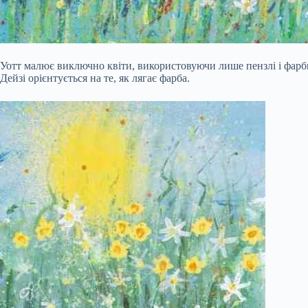
Уотт малює виключно квіти, використовуючи лише пензлі і фарби
Дейзі орієнтується на те, як лягає фарба.