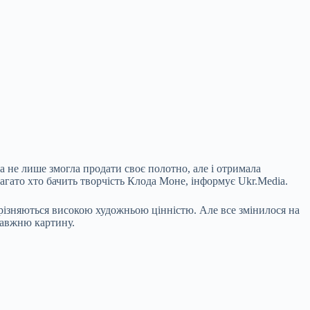
 не лише змогла продати своє полотно, але і отримала
багато хто бачить творчість Клода Моне, інформує Ukr.Media.
дрізняються
високою художньою цінністю. Але все змінилося на
правжню картину.