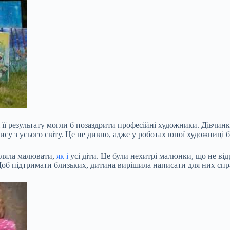
ї результату могли б позаздрити професійні художники. Дівчинка
су з усього світу. Це не дивно, адже у роботах юної художниці 
бляла малювати,
як і
усі діти. Це були нехитрі малюнки, що не ві
к. Щоб підтримати близьких, дитина вирішила написати для них с