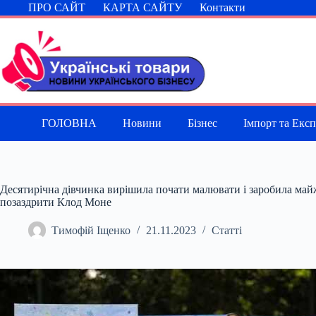
Перейти
ПРО САЙТ
КАРТА САЙТУ
Контакти
до
вмісту
ГОЛОВНА
Новини
Бізнес
Імпорт та Екс
Десятирічна дівчинка вирішила почати малювати і заробила майж
позаздрити Клод Моне
Тимофій Іщенко
21.11.2023
Статті