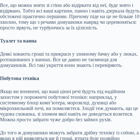
Все, що можна зняти зі стіни або відірвати від неї, буде знято і
відірвано. Тобто всі ваші картини, панно і навіть дзеркала будуть
обстежені практично першими. Причому піде на це не більше 10
хвилин, тому що з речами домушники навряд чи церемоняться:
просто зірвуть, не турбуючись за їх цілісність.
Туалет та ванна
Деякі ховають гроші та прикраси у зливному бачку або у люках,
розташованих у ваннах. Все це давно не таємниця для
домушників. Всі такі укриття вони знають і перевіряють.
Побутова техніка
Якщо ви впевнені, що ваші цінні речі будуть під надійним
захистом у порожнечі побутової техніки: наприклад, у
системному блоці комп’ютера, морозилці, духовці або
мікрохвильовій печі, ви помиляєтеся. Злодії теж думають, що це
чудова схованка, зі зломом якої навіть не доведеться возитися.
Можна просто забрати чуже добро без зайвих рухів.
До того ж домушники можуть забрати дрібну техніку із собою, а
якщо в ній виявляться ще й гроші, втрата буде подвійно