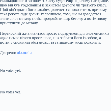
Найнадійнішим засобом захисту буде сейф. Причому найкраще,
щоб він був убудованим із захистом другого чи третього класу.
Щоб від’єднати його злодіям, доведеться повозитися, причому
така робота буде досить галасливою, тому що їм доведеться
зняти лист металу, потім продовбати шар бетону, а потім знову
приступити до металу.
Переносний же виявиться просто подарунком для зловмисників,
адже немає нічого простішого, ніж забрати його із собою, а
потім у спокійній обстановці та затишному місці розкрити.
Джерело:
ukr.media
Submit Rating
Rate this item:
No votes yet.
Submit Rating
Rate this item:
No votes yet.