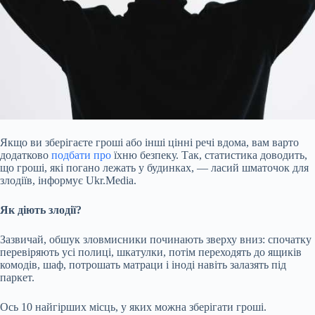
Якщо ви зберігаєте гроші або інші цінні речі вдома, вам варто
додатково
подбати про
їхню безпеку. Так, статистика доводить,
що гроші, які погано лежать у будинках, — ласий шматочок для
злодіїв, інформує Ukr.Media.
Як діють злодії?
Зазвичай, обшук зловмисники починають зверху вниз: спочатку
перевіряють усі полиці, шкатулки, потім переходять до ящиків
комодів, шаф, потрошать матраци і іноді навіть залазять під
паркет.
Ось 10 найгірших місць, у яких можна зберігати гроші.