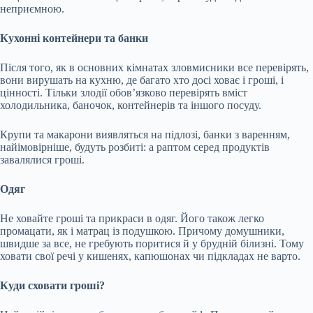
неприємною.
Кухонні контейнери та банки
Після того, як в основних кімнатах зловмисники все перевірять,
вони вирушать на кухню, де багато хто досі ховає і гроші, і
цінності. Тільки злодії обов’язково перевірять вміст
холодильника, баночок, контейнерів та іншого посуду.
Крупи та макарони виявляться на підлозі, банки з варенням,
найімовірніше, будуть розбиті: а раптом серед продуктів
завалялися гроші.
Одяг
Не ховайте гроші та прикраси в одяг. Його також легко
промацати, як і матрац із подушкою. Причому домушники,
швидше за все, не гребують поритися й у брудній білизні. Тому
ховати свої речі у кишенях, капюшонах чи підкладах не варто.
Куди сховати гроші?