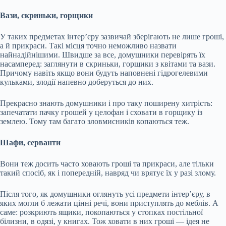
Вази, скриньки, горщики
У
таких предметах інтер’єру зазвичай зберігають не лише гроші,
а й прикраси. Такі місця точно неможливо назвати
найнадійнішими. Швидше за все, домушники перевірять їх
насамперед: заглянути в скриньки, горщики з квітами та вази.
Причому навіть якщо вони будуть наповнені гідрогелевими
кульками, злодії напевно доберуться до них.
Прекрасно знають домушники і про таку поширену хитрість:
запечатати пачку грошей у целофан і сховати в горщику із
землею. Тому там багато зловмисників копаються теж.
Шафи, серванти
Вони теж досить часто ховають гроші та прикраси, але тільки
такий спосіб, як і попередній, навряд чи врятує їх у разі злому.
Після того, як домушники оглянуть усі предмети інтер’єру, в
яких могли б лежати цінні речі, вони приступлять до меблів. А
саме: розкриють ящики, покопаються у стопках постільної
білизни, в одязі, у книгах. Тож ховати в них гроші — ідея не