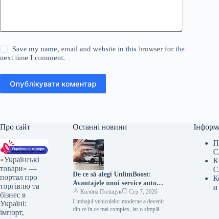
Save my name, email and website in this browser for the
next time I comment.
Опублікувати коментар
Про сайт
Останні новини
Інформ
П
С
«Українські
К
товари» —
С
De ce să alegi UnlimBoost:
портал про
К
Avantajele unui service auto
торгівлю та
и
modern în Chișinău
Килина Поліщук
Сер 7, 2026
бізнес в
Limbajul vehiculelor moderne a devenit
Україні:
din ce în ce mai complex, iar o simplă
імпорт,
verificare vizuală nu mai este suficientă…