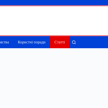
мства
Користні поради
Статті