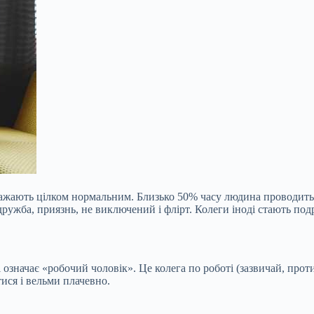
жають цілком нормальним. Близько 50% часу людина проводить 
 дружба, приязнь, не
виключений і флірт. Колеги іноді стають по
і означає «робочий чоловік». Це колега по роботі (зазвичай, прот
тися і вельми плачевно.