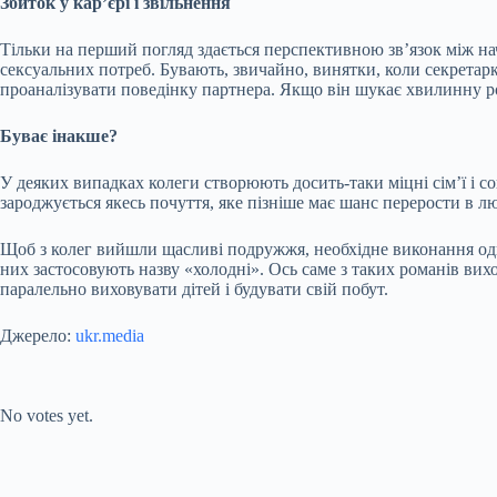
Збиток у кар’єрі і звільнення
Тільки на перший погляд здається перспективною зв’язок між нач
сексуальних потреб. Бувають, звичайно, винятки, коли секретар
проаналізувати поведінку партнера. Якщо він шукає хвилинну роз
Буває інакше?
У деяких випадках колеги створюють досить-таки міцні сім’ї і со
зароджується якесь почуття, яке пізніше має шанс перерости в
Щоб з колег вийшли щасливі подружжя, необхідне виконання одні
них застосовують назву «холодні». Ось саме з таких романів ви
паралельно виховувати дітей і будувати свій побут.
Джерело:
ukr.media
Submit Rating
Rate this item:
No votes yet.
Submit Rating
Rate this item: