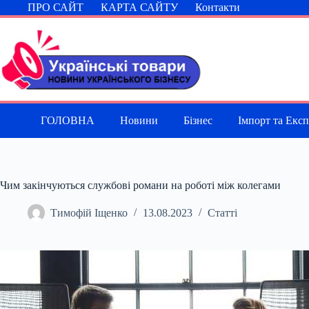
Перейти
ПРО САЙТ
КАРТА САЙТУ
Контакти
до
вмісту
ГОЛОВНА
Новини
Бізнес
Імпорт та Екс
Чим закінчуються службові романи на роботі між колегами
Тимофій Іщенко
13.08.2023
Статті