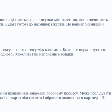
ацівники дізнаються про стосунки між колегами, вони починають
ти. Будьте готові до насмішок і жартів. Це найнеприємніший
сексуального потягу між колегами. Коли все нормалізується,
 у одного? Можливі такі неприємні наслідки:
аємини працівників заважали робочому процесу. Може послідувати
разі не варто підставляти і ображати колишнього партнера. Це