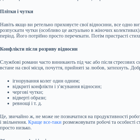
Плітки і чутки
Навіть якщо ви ретельно приховуєте свої відносини, все одно ви
розпускати чутки (особливо це актуально в жіночих колективах).
період. Його потрібно просто перечекати. Потім пристрасті стих
Конфлікти після розриву відносин
Службові романи часто виникають під час або після стресових с
встане на свої місця, почуття, прийняті за любов, затихнуть. До
ігнорування колег один одним;
відкриті конфлікти і з’ясування відносин;
чергові чутки;
відверті образи;
ревнощі і т. д.
Це, звичайно ж, не може не позначатися на продуктивності робо
і звільнення.
Краще все-таки
розмежовувати робочі та особисті ст
просто низько.