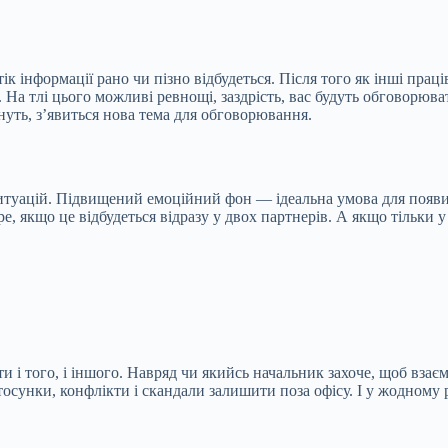
тік інформації рано чи пізно відбудеться. Після того як інші пр
 На тлі цього можливі ревнощі, заздрість, вас будуть обговорюва
нуть, з’явиться нова тема для обговорювання.
итуацій. Підвищений емоційний фон — ідеальна умова для появи 
бре, якщо це відбудеться відразу у двох партнерів. А якщо тільки
ти і того, і іншого. Навряд чи якийсь начальник захоче, щоб вз
осунки, конфлікти і скандали залишити поза офісу. І у жодному 