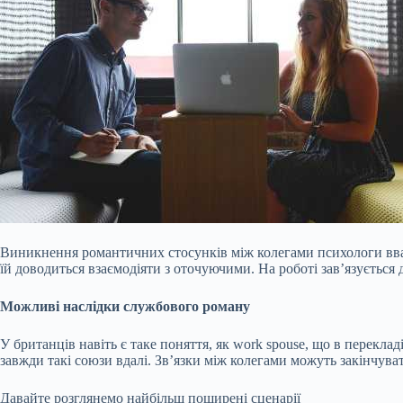
Виникнення романтичних стосунків між колегами психологи вва
їй доводиться взаємодіяти з оточуючими. На роботі зав’язується
Можливі наслідки службового роману
У британців навіть є таке поняття, як work spouse, що в переклад
завжди такі союзи вдалі. Зв’язки між колегами можуть закінчува
Давайте розглянемо найбільш поширені сценарії