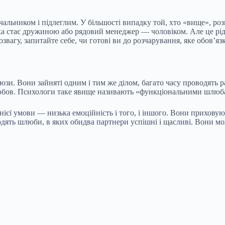
альником і підлеглим. У більшості випадку той, хто «вище», роз
ка стає дружиною або рядовий менеджер — чоловіком. Але це рідк
вагу, запитайте себе, чи готові ви до розчарування, яке обов’я
юзи. Вони зайняті одним і тим же ділом, багато часу проводять р
 любов. Психологи таке явище називають «функціональними шлюб
єї умови — низька емоційність і того, і іншого. Вони приховуют
ходять шлюби, в яких обидва партнери успішні і щасливі. Вони м