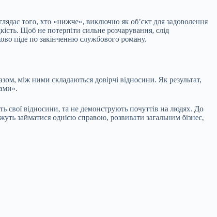
глядає того, хто «нижче», виключно як об’єкт для задоволення
ість. Щоб не потерпіти сильне розчарування, слід
зково піде по закінченню службового роману.
азом, між ними складаються довірчі відносини. Як результат,
ами».
ь свої відносини, та не демонструють почуттів на людях. До
ожуть займатися однією справою, розвивати загальним бізнес,