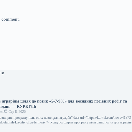
 I comment.
ни
 аграріям шлях до позик «5-7-9%» для весняних посівних робіт та
авдань — КУРКУЛЬ
ель
Сер 8, 2026
 розширив програму пільгових позик для аграріїв” data-url=”https://kurkul.com/news/41873
-dostupnih-kreditiv-dlya-fermeriv”> Уряд розширив програму пільгових позик для аграріїв