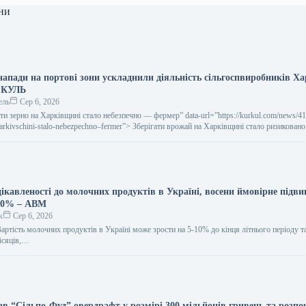
ни
напади на портові зони ускладнили діяльність сільгоспвиробників Ха
РКУЛЬ
ель
Сер 6, 2026
ігати зерно на Харківщині стало небезпечно — фермер” data-url=”https://kurkul.com/news/4
-harkivschini-stalo-nebezpechno–fermer”> Зберігати врожай на Харківщині стало ризикован
ікавленості до молочних продуктів в Україні, восени ймовірне підв
-10% – АВМ
к
Сер 6, 2026
артість молочних продуктів в Україні може зрости на 5-10% до кінця літнього періоду 
ісяців,…
в “Сільпо-Фуд” овердрафт у розмірі 300 мільйонів гривень та розпо