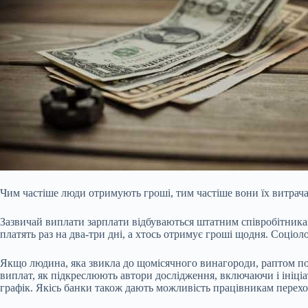
Чим частіше люди отримують гроші, тим частіше вони їх витрач
Зазвичай виплати зарплати відбуваються штатним співробітникам
платять раз на два-три дні, а хтось отримує гроші щодня. Соці
Якщо
людина, яка звикла до щомісячного винагороди, раптом п
виплат, як підкреслюють автори дослідження, включаючи і ініці
графік. Якісь банки також дають можливість працівникам переход