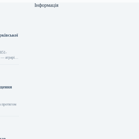
Інформація
рківської
1851-
о — аграрій
ищення
та протягом
чав