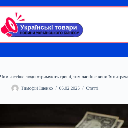
Перейти
до
вмісту
Чим частіше люди отримують гроші, тим частіше вони їх витрач
Тимофій Іщенко
05.02.2025
Статті