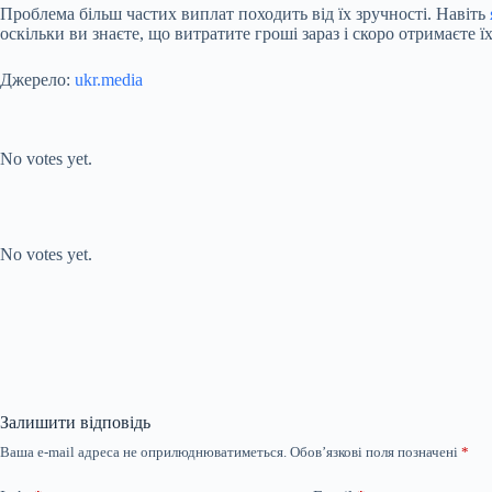
Проблема більш частих виплат походить від їх зручності. Навіть
оскільки ви знаєте, що витратите гроші зараз і скоро отримаєте ї
Джерело:
ukr.media
Submit Rating
Rate this item:
No votes yet.
Submit Rating
Rate this item:
No votes yet.
Залишити відповідь
Ваша e-mail адреса не оприлюднюватиметься.
Обов’язкові поля позначені
*