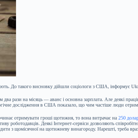
ають. До такого висновку дійшли соціологи з США, інформує Ukr
 два рази на місяць — аванс і основна зарплата. Але деякі пра
ологічне дослідження в США показало, що чим частіше люди отри
очинає отримувати гроші щотижня, то вона витрачає на
250 дола
ативу роботодавців. Деякі Інтернет-сервіси дозволяють співроб
ити з щомісячної на щотижневу винагороду. Нарешті, треба врахо