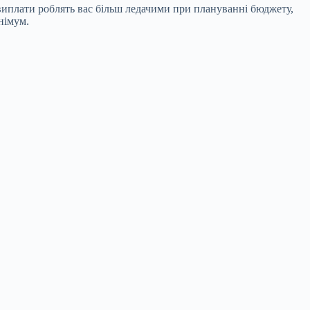
 виплати роблять вас більш ледачими при плануванні бюджету,
німум.