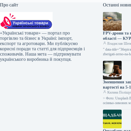
Про сайт
Останні нови
«Українські товари» — портал про
FPV-дрони та 
торгівлю та бізнес в Україні: імпорт,
області — КУ
експорт та агротовари. Ми публікуємо
Владислав Шеп
корисні поради та статті для підприємців і
” data-title=”Збер
споживачів. Наша мета — підтримувати
zberigati-zerno-na
українського виробника й покупця.
5 серпня…
Зменшення зац
вартості на 5
Килина Поліщу
> Фото: Unsplash В
осінньо-зимових м
Ощадбанк нада