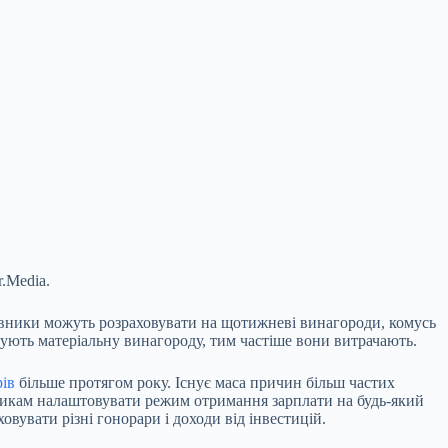
.Media.
цівники можуть розраховувати на щотижневі винагороди, комусь
мують матеріальну винагороду, тим частіше вони витрачають.
рів
більше протягом року. Існує маса причин більш частих
ітникам налаштовувати режим отримання зарплати на будь-який
вувати різні гонорари і доходи від інвестицій.