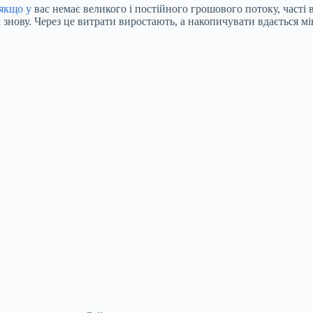
якщо у
вас немає великого і постійного грошового потоку, часті
х знову. Через це витрати виростають, а накопичувати вдається мі