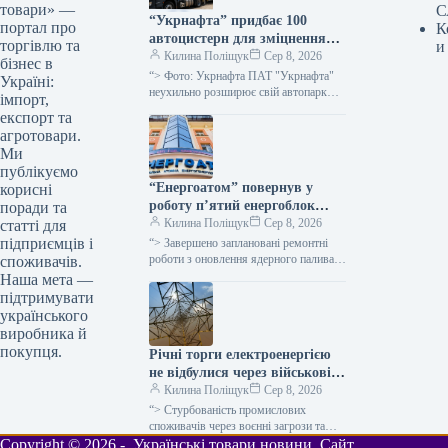
товари» —
С
“Укрнафта” придбає 100
портал про
К
автоцистерн для зміцнення
торгівлю та
и
безпеки доставки палива
Килина Поліщук
Сер 8, 2026
бізнес в
“> Фото: Укрнафта ПАТ "Укрнафта"
Україні:
неухильно розширює свій автопарк
імпорт,
цистерн для підвищення стабільності
експорт та
забезпечення пальним по всій території
агротовари.
держави, проінформувала…
Ми
публікуємо
“Енергоатом” повернув у
корисні
роботу п’ятий енергоблок
поради та
після планового технічного
Килина Поліщук
Сер 8, 2026
статті для
обслуговування.
підприємців і
“> Завершено заплановані ремонтні
роботи з оновлення ядерного палива
споживачів.
на п’яти енергетичних блоках атомних
Наша мета —
електростанцій, а також технічне
підтримувати
обслуговування двох…
українського
виробника й
покупця.
Річні торги електроенергією
не відбулися через військові
ризики для покупців та
Килина Поліщук
Сер 8, 2026
надмірну вартість, зазначає
“> Стурбованість промислових
народний депутат.
споживачів через воєнні загрози та
надмірно висока вартість стали одними
Copyright © 2026 - Українські товари новини. Сайт