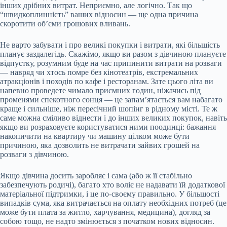
інших дрібних витрат. Неприємно, але логічно. Так що
“швидкоплинність” ваших відносин — ще одна причина
скоротити об’єми грошових вливань.
Не варто забувати і про великі покупки і витрати, які більшість
планує заздалегідь. Скажімо, якщо ви разом з дівчиною плануєте
відпустку, розумним буде на час припинити витрати на розваги
— навряд чи хтось помре без кінотеатрів, екстремальних
атракціонів і походів по кафе і ресторанам. Зате цього літа ви
напевно проведете чимало приємних годин, ніжачись під
променями спекотного сонця — це запам’ятається вам набагато
краще і сильніше, ніж пересічний шопінг в рідному місті. Те ж
саме можна сміливо віднести і до інших великих покупок, навіть
якщо ви розраховуєте користуватися ними поодинці: бажання
накопичити на квартиру чи машину цілком може бути
причиною, яка дозволить не витрачати зайвих грошей на
розваги з дівчиною.
Якщо дівчина досить заробляє і сама (або ж її стабільно
забезпечують родичі), багато хто воліє не надавати їй додаткової
матеріальної підтримки, і це по-своєму правильно. У більшості
випадків сума, яка витрачається на оплату необхідних потреб (це
може бути плата за житло, харчування, медицина), догляд за
собою тощо, не надто змінюється з початком нових відносин.