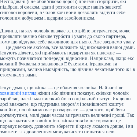
Несподівані (і не обов’язково дорогі) приємні сюрпризи, які
підібрані зі смаком, здатні розтопити серце навіть завзятої
снігової королеви, а чоловікові вони дозволять відчути себе
головним добувачем і щедрим завойовником.
Дівчина, на яку чоловік вважає за потрібне витрачатися, може
проявляти значно більше турботи і уваги до свого партнера,
тому що відчуває себе важливою для нього. Але звернемо увагу
— це далеко не аксіома, все залежить від виховання вашої дами.
Існують дівчата, які приймають подарунки як належне —
можуть позначатися попередні відносини. Наприклад, якщо екс-
коханий буквально завалював її букетами, іграшками та
прикрасами, велика ймовірність, що дівчина чекатиме того ж і в
стосунках з вами.
Існує думка, що жінка — це обличчя чоловіка. Найчастіше
зовнішній вигляд
жінки або дівчини показує, скільки чоловік
заробляє, наскільки високий його соціальний статус. Якщо ви
досі вважаєте, що підтримка здоров’я і зовнішності коштує
копійки, поспішаємо вас розчарувати — для того, щоб бути
доглянутими, милі дами часом витрачають величезні гроші. Так
що вкладатися в зовнішність жінки зовсім не соромно: це
порадує кохану, дозволить зберегти її красу якомога довше, і ви
зможете із задоволенням милуватися та пишатися нею.