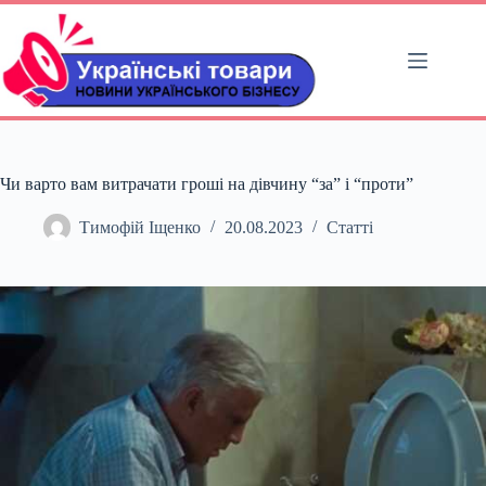
Перейти
до
вмісту
Чи варто вам витрачати гроші на дівчину “за” і “проти”
Тимофій Іщенко
20.08.2023
Статті