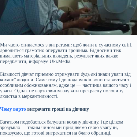
Ми часто стикаємося з витратами: щоб жити в сучасному світі,
доводиться грамотно оперувати грошима. Відносини теж
вимагають матеріальних вкладень, результат яких важко
передбачити, інформує Ukr.Media.
Більшості дівчат приємно отримувати будь-які знаки уваги від
коханої
людини. Саме тому і до подарунків вони ставляться з
особливим обожнюванням, адже це — частинка вашого часу і
уваги. Однак не варто звинувачувати прекрасну половину
людства в меркантильності.
Чому варто
витрачати гроші на дівчину
Багатьом подобається балувати кохану дівчину, і це цілком
зрозуміло — таким чином ми приділяємо свою увагу їй,
показуємо, що готові витрачатися на благо обраниці.