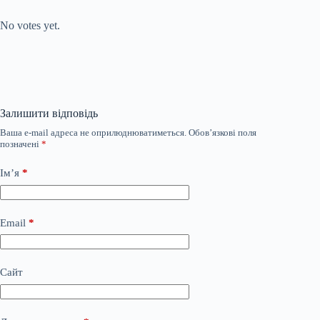
Submit Rating
Rate this item:
No votes yet.
Залишити відповідь
Ваша e-mail адреса не оприлюднюватиметься.
Обов’язкові поля
позначені
*
Ім’я
*
Email
*
Сайт