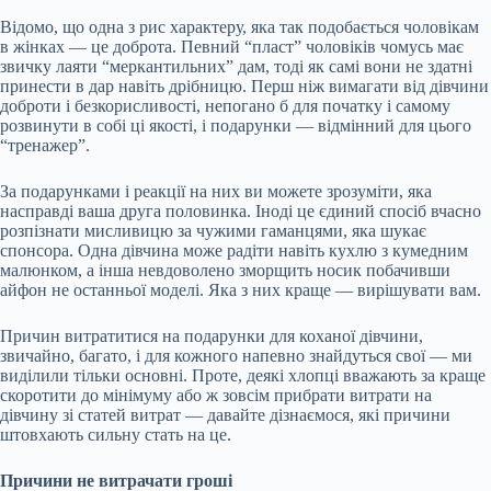
Відомо, що одна з рис характеру, яка так подобається чоловікам
в жінках — це доброта. Певний “пласт” чоловіків чомусь має
звичку лаяти “меркантильних” дам, тоді як самі вони не здатні
принести в дар навіть дрібницю. Перш ніж вимагати від дівчини
доброти і безкорисливості, непогано б для початку і самому
розвинути в собі ці якості, і подарунки — відмінний для цього
“тренажер”.
За подарунками і реакції на них ви можете зрозуміти, яка
насправді ваша друга половинка. Іноді це єдиний спосіб вчасно
розпізнати мисливицю за чужими гаманцями, яка шукає
спонсора. Одна дівчина може радіти навіть кухлю з кумедним
малюнком, а інша невдоволено зморщить носик побачивши
айфон не останньої моделі. Яка з них краще — вирішувати вам.
Причин витратитися на подарунки для коханої дівчини,
звичайно, багато, і для кожного напевно знайдуться свої — ми
виділили тільки основні. Проте, деякі хлопці вважають за краще
скоротити до мінімуму або ж зовсім прибрати витрати на
дівчину зі статей витрат — давайте дізнаємося, які причини
штовхають сильну стать на це.
Причини не витрачати гроші