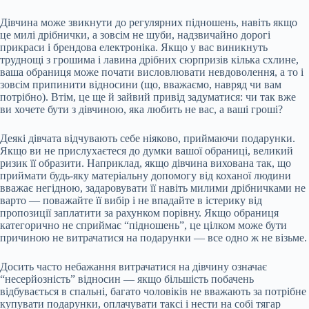
Дівчина може звикнути до регулярних підношень, навіть якщо
це милі дрібнички, а зовсім не шуби, надзвичайно дорогі
прикраси і брендова електроніка. Якщо у вас виникнуть
труднощі з грошима і лавина дрібних сюрпризів кілька схлине,
ваша обраниця може почати висловлювати невдоволення, а то і
зовсім припинити відносини (що, вважаємо, навряд чи вам
потрібно). Втім, це ще й зайвий привід задуматися: чи так вже
ви хочете бути з дівчиною, яка любить не вас, а ваші гроші?
Деякі дівчата відчувають себе ніяково, приймаючи подарунки.
Якщо ви не прислухаєтеся до думки вашої обраниці, великий
ризик її образити. Наприклад, якщо дівчина вихована так, що
приймати будь-яку матеріальну допомогу від коханої людини
вважає негідною, задаровувати її навіть милими дрібничками не
варто — поважайте її вибір і не впадайте в істерику від
пропозиції заплатити за рахунком порівну. Якщо обраниця
категорично не сприймає “підношень”, це цілком може бути
причиною не витрачатися на подарунки — все одно ж не візьме.
Досить часто небажання витрачатися на дівчину означає
“несерйозність” відносин — якщо більшість побачень
відбувається в спальні, багато чоловіків не вважають за потрібне
купувати подарунки, оплачувати таксі і нести на собі тягар