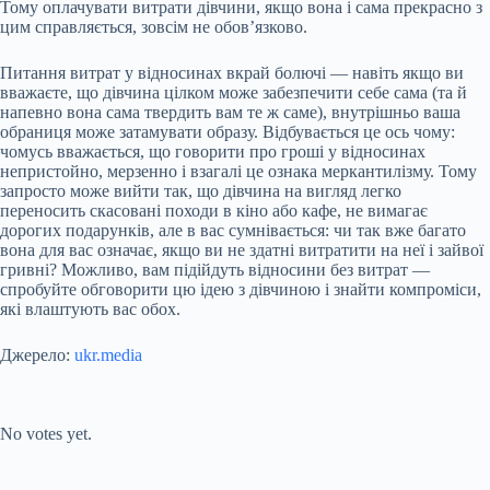
Тому оплачувати витрати дівчини, якщо вона і сама прекрасно з
цим справляється, зовсім не обов’язково.
Питання витрат у відносинах вкрай болючі — навіть якщо ви
вважаєте, що дівчина цілком може забезпечити себе сама (та й
напевно вона сама твердить вам те ж саме), внутрішньо ваша
обраниця може затамувати образу. Відбувається це ось чому:
чомусь вважається, що говорити про гроші у відносинах
непристойно, мерзенно і взагалі це ознака меркантилізму. Тому
запросто може вийти так, що дівчина на вигляд легко
переносить скасовані походи в кіно або кафе, не вимагає
дорогих подарунків, але в вас сумнівається: чи так вже багато
вона для вас означає, якщо ви не здатні витратити на неї і зайвої
гривні? Можливо, вам підійдуть відносини без витрат —
спробуйте обговорити цю ідею з дівчиною і знайти компроміси,
які влаштують вас обох.
Джерело:
ukr.media
Submit Rating
Rate this item:
No votes yet.