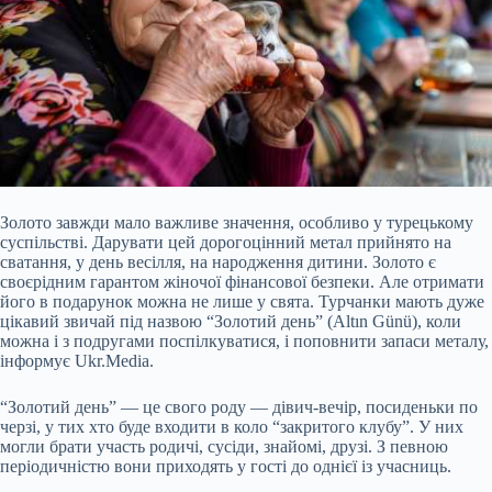
Золото завжди мало важливе значення, особливо у турецькому
суспільстві. Дарувати цей дорогоцінний метал прийнято на
сватання, у день весілля, на народження дитини. Золото є
своєрідним гарантом жіночої фінансової безпеки. Але отримати
його в подарунок можна не лише у свята. Турчанки мають дуже
цікавий звичай під назвою “Золотий день” (Altın Günü), коли
можна і з подругами поспілкуватися, і поповнити запаси металу,
інформує Ukr.Media.
“Золотий день” — це свого роду —
дівич-вечір, посиденьки по
черзі, у тих хто буде входити в коло “закритого клубу”. У них
могли брати участь родичі, сусіди, знайомі, друзі. З певною
періодичністю вони приходять у гості до однієї із учасниць.