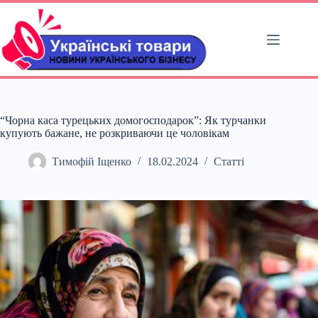
Перейти
до
вмісту
“Чорна каса турецьких домогосподарок”: Як турчанки
купують бажане, не розкриваючи це чоловікам
Тимофій Іщенко
18.02.2024
Статті