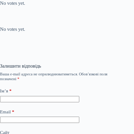
No votes yet.
Submit Rating
Rate this item:
No votes yet.
Залишити відповідь
Ваша e-mail адреса не оприлюднюватиметься.
Обов’язкові поля
позначені
*
Ім’я
*
Email
*
Сайт