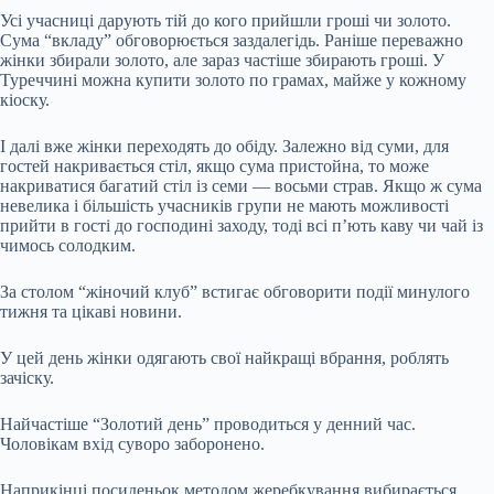
Усі учасниці дарують тій до кого прийшли гроші чи золото.
Сума “вкладу” обговорюється заздалегідь. Раніше переважно
жінки збирали золото, але зараз частіше збирають гроші. У
Туреччині можна купити золото по грамах, майже у кожному
кіоску.
І далі вже жінки переходять до обіду. Залежно від суми, для
гостей накривається стіл, якщо сума пристойна, то може
накриватися багатий стіл із семи — восьми страв. Якщо ж сума
невелика і більшість учасників групи не мають можливості
прийти в гості до господині заходу, тоді всі п’ють каву чи чай із
чимось солодким.
За столом “жіночий клуб” встигає обговорити події минулого
тижня та цікаві новини.
У цей день жінки одягають свої найкращі вбрання, роблять
зачіску.
Найчастіше “Золотий день” проводиться у денний час.
Чоловікам вхід суворо заборонено.
Наприкінці посиденьок методом жеребкування вибирається