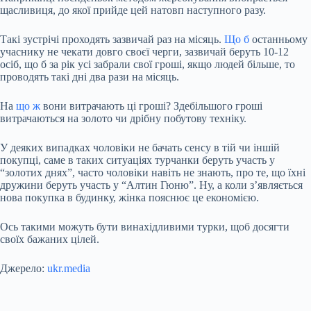
щасливиця, до якої прийде цей натовп наступного разу.
Такі зустрічі проходять зазвичай раз на місяць.
Що б
останньому
учаснику не чекати довго своєї черги, зазвичай беруть 10-12
осіб, що б за рік усі забрали свої гроші, якщо людей більше, то
проводять такі дні два рази на місяць.
На
що ж
вони витрачають ці гроші? Здебільшого гроші
витрачаються на золото чи дрібну побутову техніку.
У деяких випадках чоловіки не бачать сенсу в тій чи іншій
покупці, саме в таких ситуаціях турчанки беруть участь у
“золотих днях”, часто чоловіки навіть не знають, про те, що їхні
дружини беруть участь у “Алтин Гюню”. Ну, а коли з’являється
нова покупка в будинку, жінка пояснює це економією.
Ось такими можуть бути винахідливими турки, щоб досягти
своїх бажаних цілей.
Джерело:
ukr.media
Submit Rating
Rate this item: