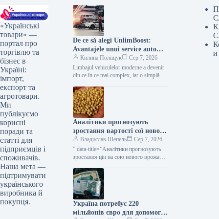
П
С
«Українські
К
товари» —
С
De ce să alegi UnlimBoost:
портал про
К
Avantajele unui service auto
торгівлю та
и
modern în Chișinău
Килина Поліщук
Сер 7, 2026
бізнес в
Limbajul vehiculelor moderne a devenit
Україні:
din ce în ce mai complex, iar o simplă
імпорт,
verificare vizuală nu mai este suficientă…
експорт та
агротовари.
Ми
публікуємо
Аналітики прогнозують
корисні
зростання вартості сої нового
поради та
врожаю до 20–22 тисяч
Владислав Шепель
Сер 7, 2026
статті для
гривень за тонну — КУРКУЛЬ
підприємців і
” data-title=”Аналітики прогнозують
зростання цін на сою нового врожаю у
споживачів.
другій половині сезону” data-
Наша мета —
url=”https://kurkul.com/news/41871-
підтримувати
analitiki-prognozuyut-zrostannya-tsin-na-
українського
soyu-novogo-vrojayu-u-drugiy-polovini-
виробника й
sezonu”> Аналітики прогнозують
покупця.
Україна потребує 220
зростання цін на сою…
мільйонів євро для допомоги