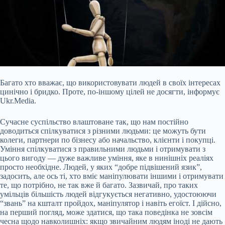
Багато хто вважає, що використовувати людей в своїх інтересах
цинічно і бридко. Проте, по-іншому цілей не досягти, інформує
Ukr.Media.
Сучасне суспільство влаштоване так, що нам постійно
доводиться спілкуватися з різними людьми: це можуть бути
колеги, партнери по бізнесу або начальство, клієнти і покупці.
Уміння спілкуватися з правильними людьми і отримувати з
цього вигоду — дуже важливе уміння, яке в нинішніх реаліях
просто необхідне. Людей, у яких “добре підвішений язик”,
задосить, але ось ті, хто вміє маніпулювати іншими і отримувати
те, що потрібно, не так вже й багато. Зазвичай, про таких
умільців більшість людей відгукується негативно, удостоюючи
“звань” на кшталт пройдох, маніпулятор і навіть егоїст. І дійсно,
на перший погляд, може здатися, що така поведінка не зовсім
чесна щодо навколишніх: якщо звичайним людям іноді не дають