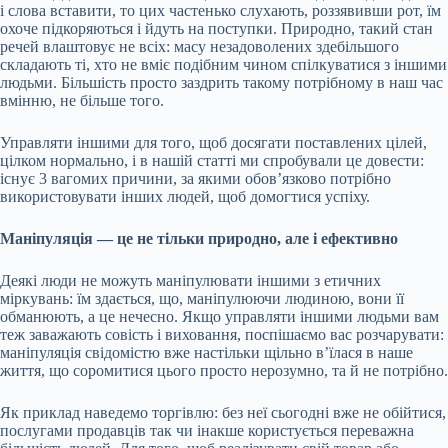
і слова вставити, то цих частенько слухають, роззявивши рот, їм
охоче підкоряються і йдуть на поступки. Природно, такий стан
речей влаштовує не всіх: масу незадоволених здебільшого
складають ті, хто не вміє подібним чином спілкуватися з іншими
людьми. Більшість просто заздрить такому потрібному в наш час
вмінню, не більше того.
Управляти іншими для того, щоб досягати поставлених цілей,
цілком нормально, і в нашій статті ми спробували це довести:
існує 3 вагомих причини, за якими обов’язково потрібно
використовувати інших людей, щоб домогтися успіху.
Маніпуляція — це не тільки природно, але і ефективно
Деякі люди не можуть маніпулювати іншими з етичних
міркувань: їм здається, що, маніпулюючи людиною, вони її
обманюють, а це нечесно. Якщо управляти іншими людьми вам
теж заважають совість і виховання, поспішаємо вас розчарувати:
маніпуляція свідомістю вже настільки щільно в’їлася в наше
життя, що соромитися цього просто нерозумно, та й не потрібно.
Як приклад наведемо торгівлю: без неї сьогодні вже не обійтися,
послугами продавців так чи інакше користується переважна