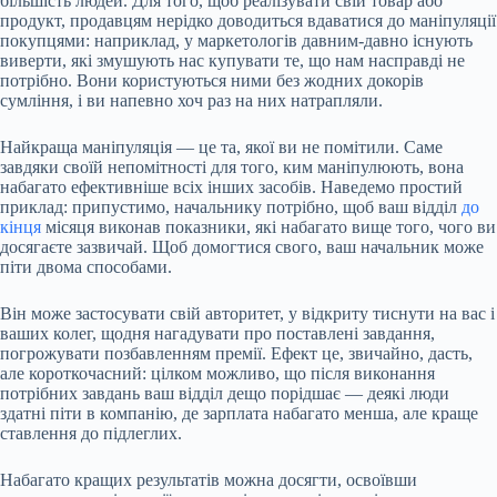
більшість людей. Для того, щоб реалізувати свій товар або
продукт, продавцям нерідко доводиться вдаватися до маніпуляції
покупцями: наприклад, у маркетологів давним-давно існують
виверти, які змушують нас купувати те, що нам насправді не
потрібно. Вони користуються ними без жодних докорів
сумління, і ви напевно хоч раз на них натрапляли.
Найкраща маніпуляція — це та, якої ви не помітили. Саме
завдяки своїй непомітності для того, ким маніпулюють, вона
набагато ефективніше всіх інших засобів. Наведемо простий
приклад: припустимо, начальнику потрібно, щоб ваш відділ
до
кінця
місяця виконав показники, які набагато вище того, чого ви
досягаєте зазвичай. Щоб домогтися свого, ваш начальник може
піти двома способами.
Він може застосувати свій авторитет, у відкриту тиснути на вас і
ваших колег, щодня нагадувати про поставлені завдання,
погрожувати позбавленням премії. Ефект це, звичайно, дасть,
але короткочасний: цілком можливо, що після виконання
потрібних завдань ваш відділ дещо порідшає — деякі люди
здатні піти в компанію, де зарплата набагато менша, але краще
ставлення до підлеглих.
Набагато кращих результатів можна досягти, освоївши