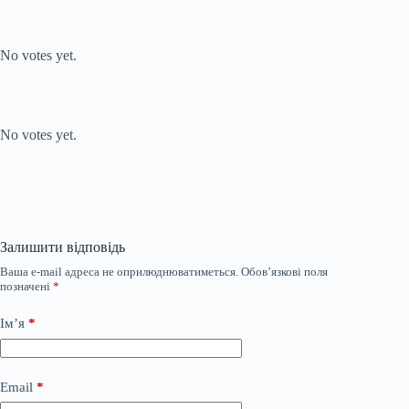
Submit Rating
Rate this item:
No votes yet.
Submit Rating
Rate this item:
No votes yet.
Залишити відповідь
Ваша e-mail адреса не оприлюднюватиметься.
Обов’язкові поля
позначені
*
Ім’я
*
Email
*