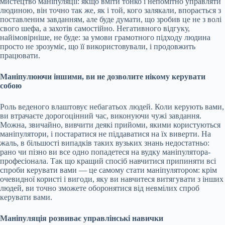
мистецтво маніпуляції: якщо вміти тонко і непомітно управляти
людиною, він точно так же, як і той, кого залякали, впорається з
поставленим завданням, але буде думати, що зробив це не з волі
свого шефа, а захотів самостійно. Негативного відгуку,
найімовірніше, не буде: за умови грамотного підходу людина
просто не зрозуміє, що її використовували, і продовжить
працювати.
Маніпулюючи іншими, ви не дозволите нікому керувати
собою
Роль веденого влаштовує небагатьох людей. Коли керують вами,
ви втрачаєте дорогоцінний час, виконуючи чужі завдання.
Можна, звичайно, вивчити деякі прийоми, якими користуються
маніпулятори, і постаратися не піддаватися на їх виверти. На
жаль, в більшості випадків таких вузьких знань недостатньо:
рано чи пізно ви все одно попадетеся на вудку маніпулятора-
професіонала. Так що кращий спосіб навчитися припиняти всі
спроби керувати вами — це самому стати маніпулятором: крім
очевидної користі і вигоди, яку ви навчитеся витягувати з інших
людей, ви точно зможете оборонятися від невмілих спроб
керувати вами.
Маніпуляція розвиває управлінські навички