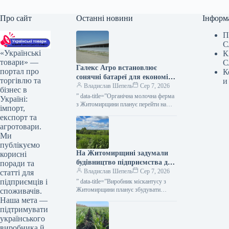
Про сайт
Останні новини
Інформ
П
С
«Українські
К
товари» —
С
Галекс Агро встановлює
портал про
К
сонячні батареї для економії
торгівлю та
и
на обробці молока —
Владислав Шепель
Сер 7, 2026
бізнес в
КУРКУЛЬ
” data-title=”Органічна молочна ферма
Україні:
з Житомирщини планує перейти на
імпорт,
сонячну енергію” data-
експорт та
url=”https://kurkul.com/news/41866-
агротовари.
organichna-molochna-ferma-z-
Ми
jitomirschini-planuye-pereyti-na-
публікуємо
sonyachnu-energiyu”> Ферма
На Житомирщині задумали
корисні
органічного молока на Житомирщині
має намір перейти…
будівництво підприємства для
поради та
обробки міскантусу —
Владислав Шепель
Сер 7, 2026
статті для
КУРКУЛЬ
підприємців і
” data-title=”Виробник міскантусу з
Житомирщини планує збудувати
споживачів.
пелетний завод” data-
Наша мета —
url=”https://kurkul.com/news/41863-
підтримувати
virobnik-miskantusu-z-jitomirschini-
українського
planuye-zbuduvati-peletniy-zavod”>
виробника й