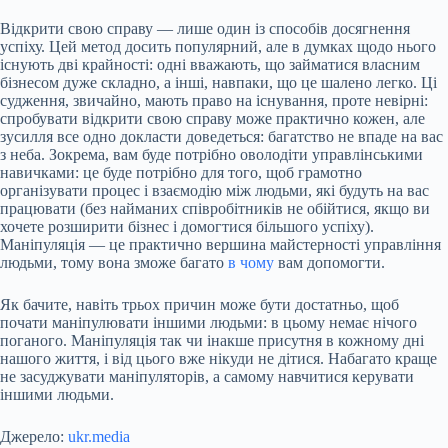
Відкрити свою справу — лише один із способів досягнення
успіху. Цей метод досить популярний, але в думках щодо нього
існують дві крайності: одні вважають, що займатися власним
бізнесом дуже складно, а інші, навпаки, що це шалено легко. Ці
судження, звичайно, мають право на існування, проте невірні:
спробувати відкрити свою справу може практично кожен, але
зусилля все одно докласти доведеться: багатство не впаде на вас
з неба. Зокрема, вам буде потрібно оволодіти управлінськими
навичками: це буде потрібно для того, щоб грамотно
організувати процес і взаємодію між людьми, які будуть на вас
працювати (без найманих співробітників не обійтися, якщо ви
хочете розширити бізнес і домогтися більшого успіху).
Маніпуляція — це практично вершина майстерності управління
людьми, тому вона зможе багато
в чому
вам допомогти.
Як бачите, навіть трьох причин може бути достатньо, щоб
почати маніпулювати іншими людьми: в цьому немає нічого
поганого. Маніпуляція так чи інакше присутня в кожному дні
нашого життя, і від цього вже нікуди не дітися. Набагато краще
не засуджувати маніпуляторів, а самому навчитися керувати
іншими людьми.
Джерело:
ukr.media