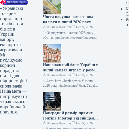
С
«Українські
К
товари» —
С
Чиста покупка населенням
портал про
К
валюти в липні 2026 року
торгівлю та
и
скоротилася до 0,5 мільярда
Килина Поліщук
Сер 9, 2026
бізнес в
доларів.
“> За підсумками липня 2026 року,
Україні:
обсяги придбання іноземної валюти
імпорт,
українцями перевищили суми її
експорт та
продажу на 0,5 мільярда доларів
агротовари.
США.…
Ми
публікуємо
Національний банк України в
корисні
липні наклав штраф у розмірі
поради та
42,5 мільйонів гривень на
Килина Поліщук
Сер 9, 2026
статті для
банк “Український капітал”
підприємців і
> Фото: https://bank.gov.ua У липні
та 16,1 мільйона гривень на
2026 року Національний банк України
споживачів.
(НБУ) вжив заходів впливу до двох
Райффайзен Банк.
Наша мета —
банківських установ та 19…
підтримувати
українського
виробника й
покупця.
Попередній розмір прямих
збитків Intertop від знищення
головного складу оцінюється
Килина Поліщук
Сер 9, 2026
в 450 мільйонів гривень.