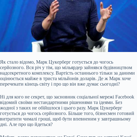
Як стало відомо, Марк Цукерберг готується до чогось
серйозного.
Вся річ у тім, що мільярдер зайнявся будівництвом
надсекретного комплексу. Вартість останнього тільки за даними
оцінюється майже в триста мільйонів доларів. Де ж Марк хоче
перечекати кінець світу і про що він вже думає сьогодні?
Ні для кого не секрет, що засновник соціальної мережі Facebook
відомий своїми нестандартними рішеннями та ідеями. Без
жодної з таких не обійшлося і цього разу. Марк Цукерберг
готується до чогось серйозного. Більше того, бізнесмен готовий
витратити чималі гроші, щоб бути впевненим у завтрашньому
дні. Але про що йдеться?