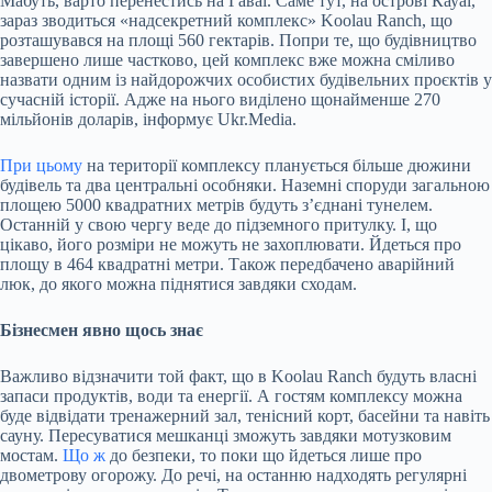
Мабуть, варто перенестись на Гаваї. Саме тут, на острові Кауаї,
зараз зводиться «надсекретний комплекс» Koolau Ranch, що
розташувався на площі 560 гектарів. Попри те, що будівництво
завершено лише частково, цей комплекс вже можна сміливо
назвати одним із найдорожчих особистих будівельних проєктів у
сучасній історії. Адже на нього виділено щонайменше 270
мільйонів доларів, інформує Ukr.Media.
При цьому
на території комплексу планується більше дюжини
будівель та два центральні особняки. Наземні споруди загальною
площею 5000 квадратних метрів будуть з’єднані тунелем.
Останній у свою чергу веде до підземного притулку. І, що
цікаво, його розміри не можуть не захоплювати. Йдеться про
площу в 464 квадратні метри. Також передбачено аварійний
люк, до якого можна піднятися завдяки сходам.
Бізнесмен явно щось знає
Важливо відзначити той факт, що в Koolau Ranch будуть власні
запаси продуктів, води та енергії. А гостям комплексу можна
буде відвідати тренажерний зал, тенісний корт, басейни та навіть
сауну. Пересуватися мешканці зможуть завдяки мотузковим
мостам.
Що ж
до безпеки, то поки що йдеться лише про
двометрову огорожу. До речі, на останню надходять регулярні