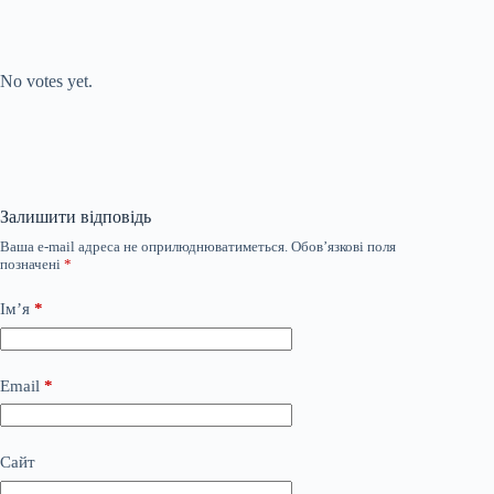
Submit Rating
Rate this item:
No votes yet.
Залишити відповідь
Ваша e-mail адреса не оприлюднюватиметься.
Обов’язкові поля
позначені
*
Ім’я
*
Email
*
Сайт