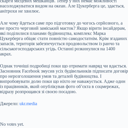
скарги місцевих мешканців. Тепер у них немає можливості
насолоджуватися видом на океан. Але Цукерберга це, здається,
анітрохи не хвилює.
Але чому йдеться саме про підготовку до чогось серйозного, а
не просто черговий заміський маєток? Якщо вірити інсайдерам,
які поділилися планами будівництва, комплекс Марка
Цукерберга обіцяє стати повністю самодостатнім. Крім згаданих
запасів, територія забезпечується продовольством із ранчо та
сільськогосподарських угідь. Останні розкинулися на 1400
акрах.
Однак точніші подробиці поки що отримати навряд чи вдасться.
Засновник Facebook змусив усіх будівельників підписати договір
про нерозголошення умов та деталей будівництва. І
випробовувати долю поки що ніхто не наважується. Адже один
із працівників, який опублікував фото об’єкта в соцмережах,
відразу розпрощався зі своєю посадою.
Джерело:
ukr.media
Submit Rating
Rate this item:
No votes yet.