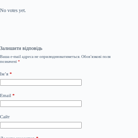
Submit Rating
Rate this item:
No votes yet.
Залишити відповідь
Ваша e-mail адреса не оприлюднюватиметься.
Обов’язкові поля
позначені
*
Ім’я
*
Email
*
Сайт