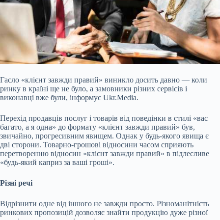
Гасло «клієнт завжди правий» виникло досить давно — коли
ринку в країні ще не було, а замовники різних сервісів і
виконавці вже були, інформує Ukr.Media.
Перехід продавців послуг і товарів від поведінки в стилі «вас
багато, а я одна» до формату «клієнт завжди правий» був,
звичайно, прогресивним явищем. Однак у будь-якого явища є
дві сторони. Товарно-грошові відносини часом сприяють
перетворенню відносин «клієнт завжди правий» в підлесливе
«будь-який каприз за ваші гроші».
Різні речі
Відрізнити одне від іншого не завжди просто. Різноманітність
ринкових пропозицій дозволяє знайти продукцію дуже різної