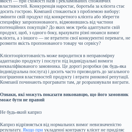
якості — при схожості назв і рекламованих споживчих
властивостей. Конкуренція наростає, боротьба за клієнта стає
досить гострою. Компанії стикаються з проблемою вибору:
змінити свій продукт під конкретного клієнта або зберегти
специфіку запропонованого, відмовившись від частини
потенційних покупців? До яких меж треба адаптувати свій
продукт, щоб, з одного боку, врахувати різні нюанси вимог
клієнта, а з іншого — не втратити свої конкурентні переваги, не
розмити якість пропонованого товару чи сервісу?
Клієнтоорієнтованість може виродитися в неправомірну
адаптацію продукту і послуги під індивідуальні вимоги
некваліфікованого замовника. Це дорогі розробки (як будь-яка
індивідуальна послуга) і досить часто призводить до загального
погіршення властивостей продукту і втрати ринкової репутації.
Компанії починають програвати там, де розраховували виграти.
Ознаки, які можуть показати виконавцю, що його замовник
може бути не правий
Не будь-який каприз
Каприз відрізняється від нормальних вимог невизначеністю
результату.
Якщо при
укладенні контракту клієнт не приділяє