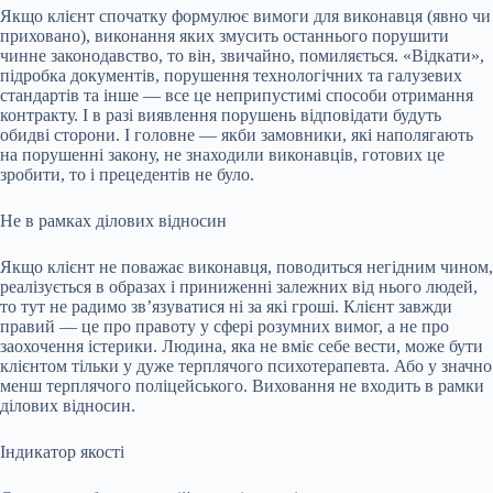
Якщо клієнт спочатку формулює вимоги для виконавця (явно чи
приховано), виконання яких змусить останнього порушити
чинне законодавство, то він, звичайно, помиляється. «Відкати»,
підробка документів, порушення технологічних та галузевих
стандартів та інше — все це неприпустимі способи отримання
контракту. І в разі виявлення порушень відповідати будуть
обидві сторони. І головне — якби замовники, які наполягають
на порушенні закону, не знаходили виконавців, готових це
зробити, то і прецедентів не було.
Не в рамках ділових відносин
Якщо клієнт не поважає виконавця, поводиться негідним чином,
реалізується в образах і приниженні залежних від нього людей,
то тут не радимо зв’язуватися ні за які гроші. Клієнт завжди
правий — це про правоту у сфері розумних вимог, а не про
заохочення істерики. Людина, яка не вміє себе вести, може бути
клієнтом тільки у дуже терплячого психотерапевта. Або у значно
менш терплячого поліцейського. Виховання не входить в рамки
ділових відносин.
Індикатор якості