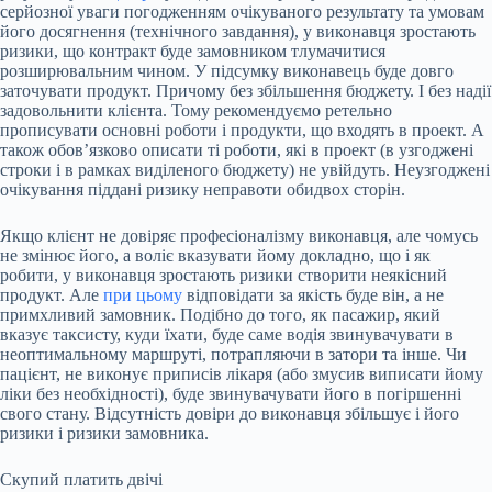
серйозної уваги погодженням очікуваного результату та умовам
його досягнення (технічного завдання), у виконавця зростають
ризики, що контракт буде замовником тлумачитися
розширювальним чином. У підсумку виконавець буде довго
заточувати продукт. Причому без збільшення бюджету. І без надії
задовольнити клієнта. Тому рекомендуємо ретельно
прописувати основні роботи і продукти, що входять в проект. А
також обов’язково описати ті роботи, які в проект (в узгоджені
строки і в рамках виділеного бюджету) не увійдуть. Неузгоджені
очікування піддані ризику неправоти обидвох сторін.
Якщо клієнт не довіряє професіоналізму виконавця, але чомусь
не змінює його, а воліє вказувати йому докладно, що і як
робити, у виконавця зростають ризики створити неякісний
продукт. Але
при цьому
відповідати за якість буде він, а не
примхливий замовник. Подібно до того, як пасажир, який
вказує таксисту, куди їхати, буде саме водія звинувачувати в
неоптимальному маршруті, потрапляючи в затори та інше. Чи
пацієнт, не виконує приписів лікаря (або змусив виписати йому
ліки без необхідності), буде звинувачувати його в погіршенні
свого стану. Відсутність довіри до виконавця збільшує і його
ризики і ризики замовника.
Скупий платить двічі