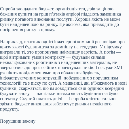
Спроби заощадити бюджет, організація тендерів за ціною,
бажання купити на гріш п’ятаків апріорі піддають замовника
ризику поганого виконання послуги. Хороша якість не може
бути найдешевшою на ринку. Це аксіома, яка призводить до
погіршення ринку в цілому.
Наприклад, власник однієї інженерної компанії розповідав про
кризу якості будівництва за демпінгу на тендерах. У підсумку
вигравали ті, хто пропонував найменшу вартість. А потім —
щоб витримати умови контракту — будували силами
некваліфікованих робітників з найдешевших матеріалів, не
звертаючись до професійних проектувальників. І ось уже ЗМІ
рясніють повідомленнями про обвалення будівель,
інфраструктурних конструкцій, побудованих з порушенням
технологій та з піску по суті. А мешканці, які в’їжджають в нові
будинки, скаржаться, що їм доводиться свій будинок всередині
будувати знову — настільки низька якість будівництва було
спочатку. Скупий платить двічі — і спроба клієнта сильно
зрізати бюджет виконавця забезпечує ризики неякісного
продукту.
Порушник закону