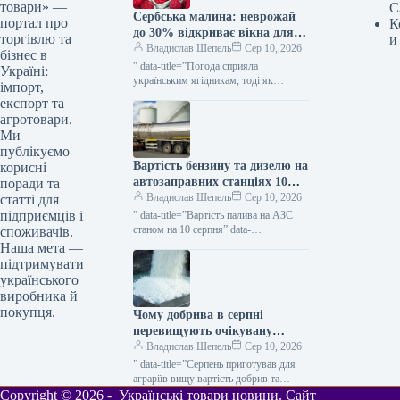
товари» —
С
Сербська малина: неврожай
портал про
К
до 30% відкриває вікна для
торгівлю та
и
України — КУРКУЛЬ
Владислав Шепель
Сер 10, 2026
бізнес в
” data-title=”Погода сприяла
Україні:
українським ягідникам, тоді як
імпорт,
Польща та Сербія зазнають втрат
експорт та
урожаю” data-
агротовари.
url=”https://kurkul.com/news/41877-
Ми
pogoda-pidigrala-ukrayinskim-
публікуємо
yagidnikam-a-polscha-y-serbiya-
Вартість бензину та дизелю на
корисні
vtrachayut-urojay”> Погода сприяла
українським ягідникам, тоді як…
автозаправних станціях 10
поради та
серпня — КУРКУЛЬ
Владислав Шепель
Сер 10, 2026
статті для
підприємців і
” data-title=”Вартість палива на АЗС
станом на 10 серпня” data-
споживачів.
url=”https://kurkul.com/news/41881-
Наша мета —
tsini-palnogo-na-azs-stanom-na-10-
підтримувати
serpnya”> Вартість палива на АЗС
українського
станом на 10 серпня 10 серпня…
виробника й
покупця.
Чому добрива в серпні
перевищують очікувану
вартість для аграріїв —
Владислав Шепель
Сер 10, 2026
КУРКУЛЬ
” data-title=”Серпень приготував для
аграріїв вищу вартість добрив та
обмежену пропозицію” data-
Copyright © 2026 - Українські товари новини. Сайт