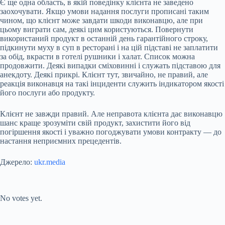
Є ще одна область, в якій поведінку клієнта не заведено
заохочувати. Якщо умови надання послуги прописані таким
чином, що клієнт може завдати шкоди виконавцю, але при
цьому виграти сам, деякі цим користуються. Повернути
використаний продукт в останній день гарантійного строку,
підкинути муху в суп в ресторані і на цій підставі не заплатити
за обід, вкрасти в готелі рушники і халат. Список можна
продовжити. Деякі випадки сміховинні і служать підставою для
анекдоту. Деякі прикрі. Клієнт тут, звичайно, не правий, але
реакція виконавця на такі інциденти служить індикатором якості
його послуги або продукту.
Клієнт не завжди правий. Але неправота клієнта дає виконавцю
шанс краще зрозуміти свій продукт, захистити його від
погіршення якості і уважно погоджувати умови контракту — до
настання неприємних прецедентів.
Джерело:
ukr.media
Submit Rating
Rate this item:
No votes yet.