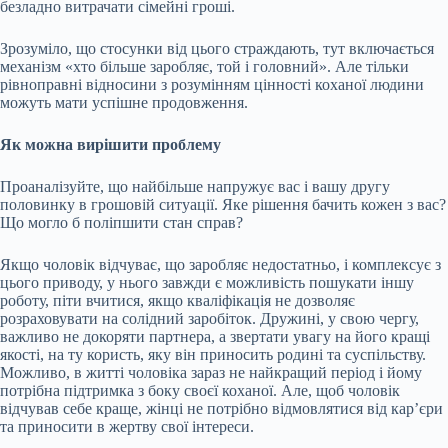
безладно витрачати сімейні гроші.
Зрозуміло, що стосунки від цього страждають, тут включається
механізм «хто більше заробляє, той і головний». Але тільки
рівноправні відносини з розумінням цінності коханої людини
можуть мати успішне продовження.
Як можна вирішити проблему
Проаналізуйте, що найбільше напружує вас і вашу другу
половинку в грошовій ситуації. Яке рішення бачить кожен з вас?
Що могло б поліпшити стан справ?
Якщо чоловік відчуває, що заробляє недостатньо, і комплексує з
цього приводу, у нього завжди є можливість пошукати іншу
роботу, піти вчитися, якщо кваліфікація не дозволяє
розраховувати на солідний заробіток. Дружині, у свою чергу,
важливо не докоряти партнера, а звертати увагу на його кращі
якості, на ту користь, яку він приносить родині та суспільству.
Можливо, в житті чоловіка зараз не найкращий період і йому
потрібна підтримка з боку своєї коханої. Але, щоб чоловік
відчував себе краще, жінці не потрібно відмовлятися від кар’єри
та приносити в жертву свої інтереси.