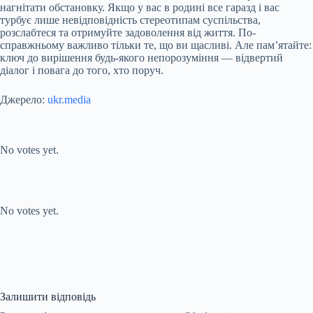
нагнітати обстановку. Якщо у вас в родині все гаразд і вас
турбує лише невідповідність стереотипам суспільства,
розслабтеся та отримуйте задоволення від життя. По-
справжньому важливо тільки те, що ви щасливі. Але пам’ятайте:
ключ до вирішення будь-якого непорозуміння — відвертий
діалог і повага до того, хто поруч.
Джерело:
ukr.media
Submit Rating
Rate this item:
No votes yet.
Submit Rating
Rate this item:
No votes yet.
Залишити відповідь