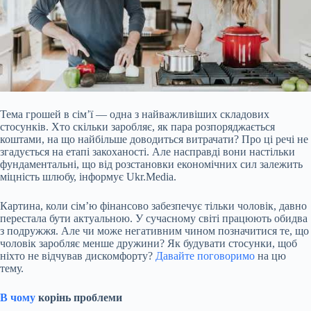
Тема грошей в сім’ї — одна з найважливіших складових
стосунків. Хто скільки заробляє, як пара розпоряджається
коштами, на що найбільше доводиться витрачати? Про ці речі не
згадується на етапі закоханості. Але насправді вони настільки
фундаментальні, що від розстановки
економічних сил залежить
міцність шлюбу, інформує Ukr.Media.
Картина, коли сім’ю фінансово забезпечує тільки чоловік, давно
перестала бути актуальною. У сучасному світі працюють обидва
з подружжя. Але чи може негативним чином позначитися те, що
чоловік заробляє менше дружини? Як будувати стосунки, щоб
ніхто не відчував дискомфорту?
Давайте поговоримо
на цю
тему.
В чому
корінь проблеми