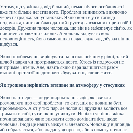
У тому, що у жінки дохід більший, немає нічого особливого і
вже тим більше негативного. Проблеми виникають виключно
через патріархальні установки. Якщо вони є у світогляді
подружжя, виникає благодатний ґрунт для взаємних претензій і
докорів. Дружина пиляє чоловіка, що він не забезпечує сім’ю, як
повинен справжній чоловік. А чоловік відчуває свою
неповноцінність, його самооцінка падає, адже як добувач він не
відбувся.
Якщо проблему не вирішувати на психологічному рівні, такий
шлюб навряд чи протримається довго. Хтось із подружжя не
витримає і втече. Але, навіть якщо пара залишиться разом,
взаємні претензії не дозволять будувати щасливе життя.
Як грошова нерівність впливає на атмосферу у стосунках
Якщо партнери — люди широких поглядів, які звикли
розмовляти про свої проблеми, то ситуація не повинна бути
проблемною. А от у тих пар, де чоловік і дружина воліють все
тримати в собі, сутичок не уникнути. Нерідко успішна жінка
починає занадто явно виявляти свою домінантність щодо
чоловіка. Іноді це навіть межує зі зневагою. Чоловік у відповідь
або ображається, або впадає у депресію, або в помсту починає