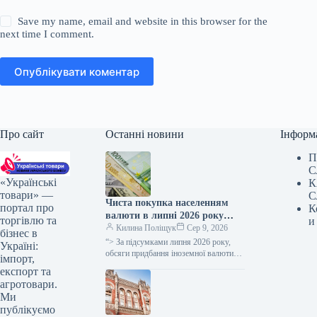
Save my name, email and website in this browser for the
next time I comment.
Опублікувати коментар
Про сайт
Останні новини
Інформ
П
С
«Українські
К
товари» —
С
Чиста покупка населенням
портал про
К
валюти в липні 2026 року
торгівлю та
и
скоротилася до 0,5 мільярда
Килина Поліщук
Сер 9, 2026
бізнес в
доларів.
“> За підсумками липня 2026 року,
Україні:
обсяги придбання іноземної валюти
імпорт,
українцями перевищили суми її
експорт та
продажу на 0,5 мільярда доларів
агротовари.
США.…
Ми
публікуємо