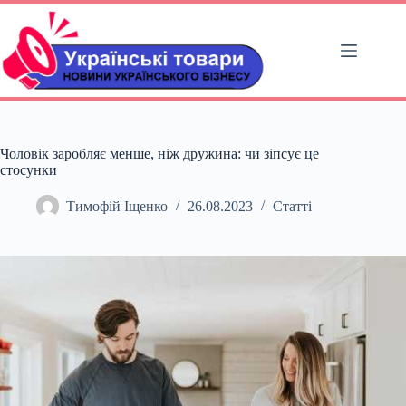
Перейти
до
вмісту
Чоловік заробляє менше, ніж дружина: чи зіпсує це
стосунки
Тимофій Іщенко
26.08.2023
Статті