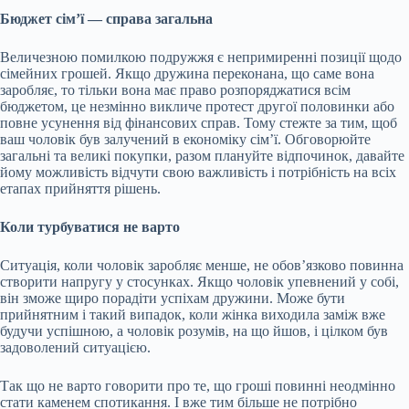
Бюджет сім’ї — справа загальна
Величезною помилкою подружжя є непримиренні позиції щодо
сімейних грошей. Якщо дружина переконана, що саме вона
заробляє, то тільки вона має право розпоряджатися всім
бюджетом, це незмінно викличе протест другої половинки або
повне усунення від фінансових справ. Тому стежте за тим, щоб
ваш чоловік був залучений в економіку сім’ї. Обговорюйте
загальні та великі покупки, разом плануйте відпочинок, давайте
йому можливість відчути свою важливість і потрібність на всіх
етапах прийняття рішень.
Коли турбуватися не варто
Ситуація, коли чоловік заробляє менше, не обов’язково повинна
створити напругу у стосунках. Якщо чоловік упевнений у собі,
він зможе щиро порадіти успіхам дружини. Може бути
прийнятним і такий випадок, коли жінка виходила заміж вже
будучи успішною, а чоловік розумів, на що йшов, і цілком був
задоволений ситуацією.
Так що не варто говорити про те, що гроші повинні неодмінно
стати каменем спотикання. І вже тим більше не потрібно