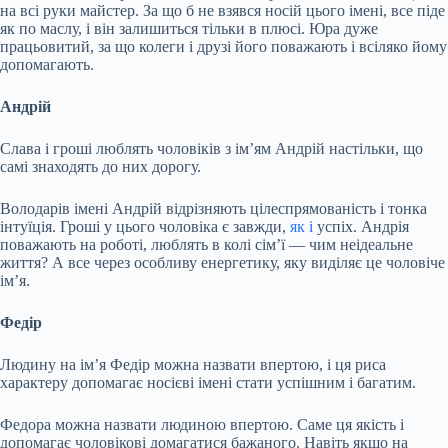
на всі руки майстер. За що б не взявся носій цього імені, все піде
як по маслу, і він залишиться тільки в плюсі. Юра дуже
працьовитий, за що колеги і друзі його поважають і всіляко йому
допомагають.
Андрій
Слава і гроші люблять чоловіків з ім’ям Андрій настільки, що
самі знаходять до них дорогу.
Володарів імені Андрій відрізняють цілеспрямованість і тонка
інтуїція. Гроші у цього чоловіка є завжди,
як і
успіх. Андрія
поважають на роботі, люблять в колі сім’ї — чим неідеальне
життя? А все через особливу енергетику, яку виділяє це чоловіче
ім’я.
Федір
Людину на ім’я Федір можна назвати впертою, і ця риса
характеру допомагає носієві імені стати успішним і багатим.
Федора можна назвати людиною впертою. Саме ця якість і
допомагає чоловікові домагатися бажаного. Навіть якщо на