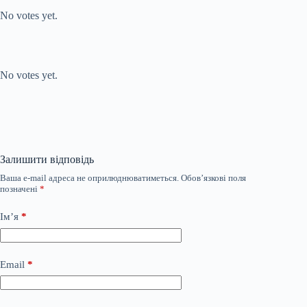
No votes yet.
Submit Rating
Rate this item:
No votes yet.
Залишити відповідь
Ваша e-mail адреса не оприлюднюватиметься.
Обов’язкові поля
позначені
*
Ім’я
*
Email
*