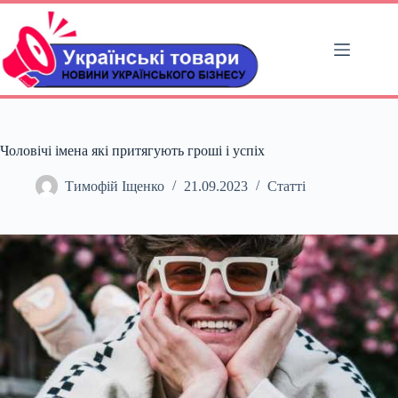
Перейти
до
вмісту
Чоловічі імена які притягують гроші і успіх
Тимофій Іщенко
21.09.2023
Статті