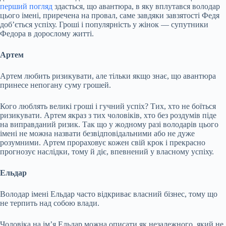
перший погляд
здасться, що авантюра, в яку вплутався володар
цього імені, приречена на провал, саме завдяки завзятості Федя
доб’ється успіху. Гроші і популярність у жінок — супутники
Федора в дорослому житті.
Артем
Артем любить ризикувати, але тільки якщо знає, що авантюра
принесе непогану суму грошей.
Кого люблять великі гроші і гучний успіх? Тих, хто не боїться
ризикувати. Артем якраз з тих чоловіків, хто без роздумів піде
на виправданий ризик. Так що у жодному разі володарів цього
імені не можна назвати безвідповідальними або не дуже
розумними. Артем прораховує кожен свій крок і прекрасно
прогнозує наслідки, тому й діє, впевнений у власному успіху.
Ельдар
Володар імені Ельдар часто відкриває власний бізнес, тому що
не терпить над собою влади.
Чоловіка на ім’я Ельдар можна описати як незалежного, який не