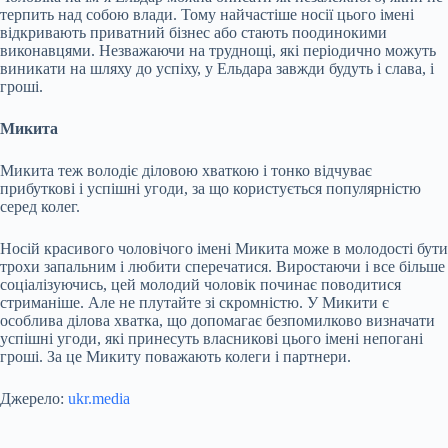
терпить над собою влади. Тому найчастіше носії цього імені
відкривають приватний бізнес або стають поодинокими
виконавцями. Незважаючи на труднощі, які періодично можуть
виникати на шляху до успіху, у Ельдара завжди будуть і слава, і
гроші.
Микита
Микита теж володіє діловою хваткою і тонко відчуває
прибуткові і успішні угоди, за що користується популярністю
серед колег.
Носій красивого чоловічого імені Микита може в молодості бути
трохи запальним і любити сперечатися. Виростаючи і все більше
соціалізуючись, цей молодий чоловік починає поводитися
стриманіше. Але не плутайте зі скромністю. У Микити є
особлива ділова хватка, що допомагає безпомилково визначати
успішні угоди, які принесуть власникові цього імені непогані
гроші. За це Микиту поважають колеги і партнери.
Джерело:
ukr.media
Submit Rating
Rate this item: