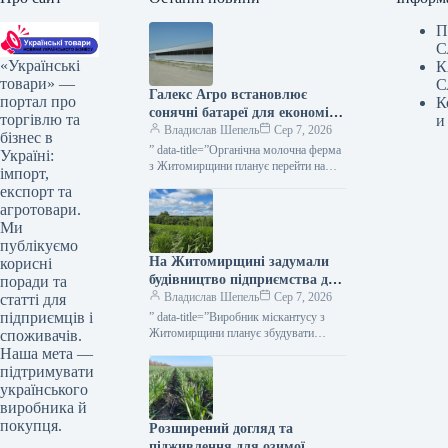
П
С
«Українські
К
товари» —
С
Галекс Агро встановлює
портал про
К
сонячні батареї для економії
торгівлю та
и
на обробці молока —
Владислав Шепель
Сер 7, 2026
бізнес в
КУРКУЛЬ
” data-title=”Органічна молочна ферма
Україні:
з Житомирщини планує перейти на
імпорт,
сонячну енергію” data-
експорт та
url=”https://kurkul.com/news/41866-
агротовари.
organichna-molochna-ferma-z-
Ми
jitomirschini-planuye-pereyti-na-
публікуємо
sonyachnu-energiyu”> Ферма
На Житомирщині задумали
корисні
органічного молока на Житомирщині
має намір перейти…
будівництво підприємства для
поради та
обробки міскантусу —
Владислав Шепель
Сер 7, 2026
статті для
КУРКУЛЬ
підприємців і
” data-title=”Виробник міскантусу з
Житомирщини планує збудувати
споживачів.
пелетний завод” data-
Наша мета —
url=”https://kurkul.com/news/41863-
підтримувати
virobnik-miskantusu-z-jitomirschini-
українського
planuye-zbuduvati-peletniy-zavod”>
виробника й
Виробник міскантусу з Житомирщини
покупця.
Розширений догляд та
планує збудувати пелетний завод 7
серпня…
підживлення для озимої