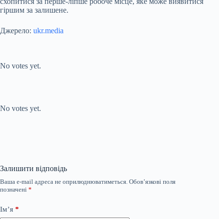
схопитися за перше-ліпше робоче місце, яке може виявитися
гіршим за залишене.
Джерело:
ukr.media
Submit Rating
Rate this item:
No votes yet.
Submit Rating
Rate this item:
No votes yet.
Залишити відповідь
Ваша e-mail адреса не оприлюднюватиметься.
Обов’язкові поля
позначені
*
Ім’я
*