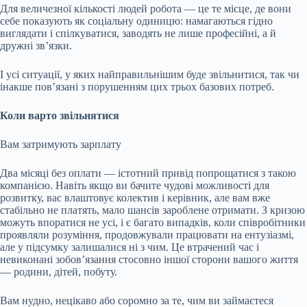
Для величезної кількості людей робота — це те місце, де вони
себе показують як соціальну одиницю: намагаються гідно
виглядати і спілкуватися, заводять не лише професійні, а й
дружні зв’язки.
І усі ситуації, у яких найправильнішим буде звільнитися, так чи
інакше пов’язані з порушенням цих трьох базових потреб.
Коли варто звільнятися
Вам затримують зарплату
Два місяці без оплати — істотний привід попрощатися з такою
компанією. Навіть якщо ви бачите чудові можливості для
розвитку, вас влаштовує колектив і керівник, але вам вже
стабільно не платять, мало шансів зароблене отримати. З кризою
можуть впоратися не усі, і є багато випадків, коли співробітники
проявляли розуміння, продовжували працювати на ентузіазмі,
але у підсумку залишалися ні з чим. Це втрачений час і
невиконані зобов’язання стосовно іншої сторони вашого життя
— родини, дітей, побуту.
Вам нудно, нецікаво або соромно за те, чим ви займаєтеся