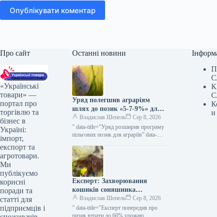
Опублікувати коментар
Про сайт
Останні новини
Інформ
П
С
«Українські
К
товари» —
С
Уряд полегшив аграріям
портал про
К
шлях до позик «5-7-9%» для
торгівлю та
и
весняних посівних робіт та
Владислав Шепель
Сер 8, 2026
бізнес в
виробничих завдань —
” data-title=”Уряд розширив програму
Україні:
КУРКУЛЬ
пільгових позик для аграріїв” data-
імпорт,
url=”https://kurkul.com/news/41873-
експорт та
uryad-rozshiriv-programu-dostupnih-
агротовари.
kreditiv-dlya-fermeriv”> Уряд
Ми
розширив програму пільгових позик
публікуємо
для аграріїв 8 серпня 2026 53…
Експерт: Захворювання
корисні
кошиків соняшника
поради та
загрожують втратою до 60%
Владислав Шепель
Сер 8, 2026
статті для
врожаю — KURKUL
підприємців і
” data-title=”Експерт попередив про
ризик втрати до 60% урожаю
споживачів.