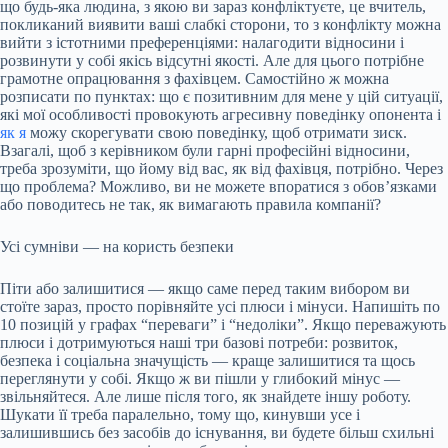
що будь-яка людина, з якою ви зараз конфліктуєте, це вчитель,
покликаний виявити ваші слабкі сторони, то з конфлікту можна
вийти з істотними преференціями: налагодити відносини і
розвинути у собі якісь відсутні якості. Але для цього потрібне
грамотне опрацювання з фахівцем. Самостійно ж можна
розписати по пунктах: що є позитивним для мене у цій ситуації,
які мої особливості провокують агресивну поведінку опонента і
як я
можу скорегувати свою поведінку, щоб отримати зиск.
Взагалі, щоб з керівником були гарні професійні відносини,
треба зрозуміти, що йому від вас, як від фахівця, потрібно. Через
що проблема? Можливо, ви не можете впоратися з обов’язками
або поводитесь не так, як вимагають правила компанії?
Усі сумніви — на користь безпеки
Піти або залишитися — якщо саме перед таким вибором ви
стоїте зараз, просто порівняйте усі плюси і мінуси. Напишіть по
10 позицій у графах “переваги” і “недоліки”. Якщо переважують
плюси і дотримуються наші три базові потреби: розвиток,
безпека і соціальна значущість — краще залишитися та щось
переглянути у собі. Якщо ж ви пішли у глибокий мінус —
звільняйтеся. Але лише після того, як знайдете іншу роботу.
Шукати її треба паралельно, тому що, кинувши усе і
залишившись без засобів до існування, ви будете більш схильні