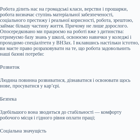
Робота ділить нас на громадські класи, верстви і прошарки,
робота визначає ступінь матеріальної забезпеченості,
соціального престижу і реальної корисності, робота, зрештою,
займає більшу частину життя. Причому не лише дорослого.
Опосередковано ми працюємо на роботі вже з дитинства:
отримуємо базу знань у школі, освоюємо навички у коледжі і
проходимо спеціалітети у ВНЗах. І вклавшись настільки істотно,
ви маєте право розраховувати на те, що робота задовольнить
наші базові потреби:
Розвиток
Людина повинна розвиватися, дізнаватися і освоювати щось
нове, просуватися у кар’єрі.
Безпека
Здебільшого вона зводиться до стабільності — комфорту
робочого місця і гідного рівня оплати праці;
Соціальна значущість