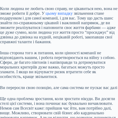
Коли людина не любить свою справу, не цікавиться нею, вона не
зможе робити її добре. У
цьому випадку
звільнення стане
подарунком і для самої компанії, і для вас. Тому що дасть шанс
знайти по-справжньому цікавий і важливий напрямок, де ви
зможете реалізуватися і наповнити своє життя фарбами — адже
це дуже сумно, коли людина усе життя просто “просиджує” від
дзвінка до дзвінка на нудній, нецікавій роботі, закопавши свої
справжні таланти і бажання.
Інша сторона того ж питання, коли цінності компанії не
відповідають вашим, і робота перетворюється на війну з собою.
Сфери, де багато півтонів і напівправди та дотримуватися
моральних критеріїв дуже важко, багатьох можуть просто
зламати. І якщо ви відчуваєте ризик втратити себе як
особистість, краще звільнитися.
Ви переросли свою позицію, але сама система не пускає вас далі
Ще одна проблема зростання, коли зростати нікуди. Ви досягли
стелі цієї системи, і вона починає вас буквально вичавлювати.
Немов сам Всесвіт каже: прийшов час йти, вам потрібно далі,
вище. Можливо, створювати свій бізнес або кардинально
змінювати напрямок. Але це відчуття, що розвиток зупиняється,