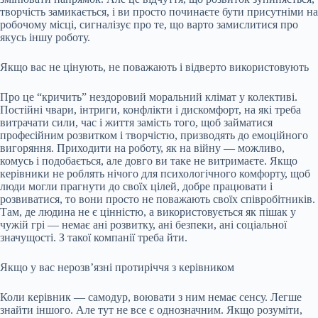
творчість замикається, і ви просто починаєте бути присутніми на
робочому місці, сигналізує про те, що варто замислитися про
якусь іншу роботу.
Якщо вас не цінують, не поважають і відверто використовують
Про це “кричить” нездоровий моральний клімат у колективі.
Постійні чвари, інтриги, конфлікти і дискомфорт, на які треба
витрачати сили, час і життя замість того, щоб займатися
професійним розвитком і творчістю, призводять до емоційного
вигоряння. Приходити на роботу, як на війну — можливо,
комусь і подобається, але довго ви таке не витримаєте. Якщо
керівники не роблять нічого для психологічного комфорту, щоб
люди могли прагнути до своїх цілей, добре працювати і
розвиватися, то вони просто не поважають своїх співробітників.
Там, де людина не є цінністю, а використовується як пішак у
чужій грі — немає ані розвитку, ані безпеки, ані соціальної
значущості. З такої компанії треба йти.
Якщо у вас нерозв’язні протиріччя з керівником
Коли керівник — самодур, воювати з ним немає сенсу. Легше
знайти іншого. Але тут не все є однозначним. Якщо розуміти,