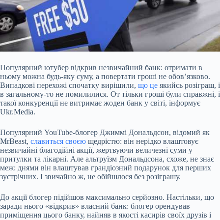
Популярний ютубер відкрив незвичайний банк: отримати в
ньому можна будь-яку суму, а повертати гроші не обов’язково.
Випадкові перехожі спочатку вирішили,
що це
якийсь розіграш, і
в загальному-то не помилилися. От тільки гроші були справжні, і
такої конкуренції не витримає жоден банк у світі, інформує
Ukr.Media.
Популярний YouTube-блогер Джиммі Дональдсон, відомий як
MrBeast,
славиться своєю
щедрістю: він нерідко влаштовує
незвичайні благодійні акції, жертвуючи величезні суми у
притулки та лікарні. Але альтруїзм Дональдсона, схоже, не знає
меж: днями він влаштував грандіозний подарунок для перших
зустрічних. І звичайно ж, не обійшлося без розіграшу.
До акції блогер підійшов максимально серйозно. Настільки, що
заради нього «відкрив» власний банк: блогер орендував
приміщення цього банку, найняв в якості касирів своїх друзів і