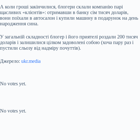
А коли гроші закінчилися, блогери склали компанію парі
щасливих «клієнтів»: отримавши в банку сім тисяч доларів,
вони поїхали в автосалон і купили машину в подарунок на день
народження сина.
У загальній складності блогер і його приятелі роздали 200 тисяч
доларів і залишилися цілком задоволені собою (хоча пару раз і
пустили сльозу від надміру почуттів).
Джерело:
ukr.media
Submit Rating
Rate this item:
No votes yet.
Submit Rating
Rate this item:
No votes yet.