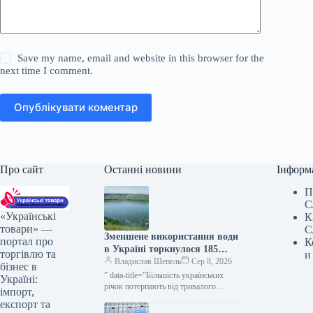
Save my name, email and website in this browser for the
next time I comment.
Опублікувати коментар
Про сайт
Останні новини
Інформ
П
С
«Українські
К
товари» —
С
Зменшене використання води
портал про
К
в Україні торкнулося 185
торгівлю та
и
споживачів — КУРКУЛЬ
Владислав Шепель
Сер 8, 2026
бізнес в
” data-title=”Більшість українських
Україні:
річок потерпають від тривалого
імпорт,
дефіциту води” data-
експорт та
url=”https://kurkul.com/news/41869-na-