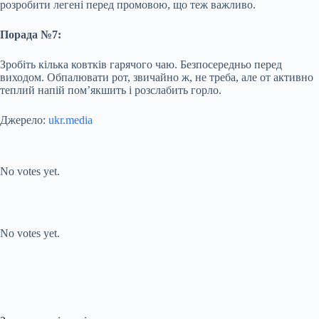
розробити легені перед промовою, що теж важливо.
Порада №7:
Зробіть кілька ковтків гарячого чаю. Безпосередньо перед
виходом. Обпалювати рот, звичайно ж, не треба, але от активно
теплий напій пом’якшить і розслабить горло.
Джерело:
ukr.media
Submit Rating
Rate this item:
No votes yet.
Submit Rating
Rate this item:
No votes yet.