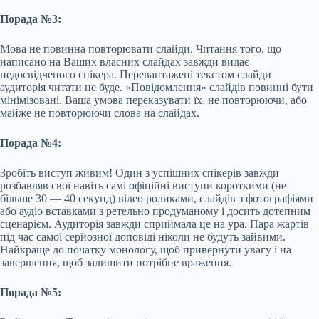
Порада №3:
Мова не повинна повторювати слайди. Читання того, що
написано на Ваших власних слайдах завжди видає
недосвідченого спікера. Перевантажені текстом слайди
аудиторія читати не буде. «Повідомлення» слайдів повинні бути
мінімізовані. Ваша умова переказувати їх, не повторюючи, або
майже не повторюючи слова на слайдах.
Порада №4:
Зробіть виступ живим! Один з успішних спікерів завжди
розбавляв свої навіть самі офіційні виступи короткими (не
більше 30 — 40 секунд) відео роликами, слайдів з фотографіями
або аудіо вставками з ретельно продуманому і досить дотепним
сценарієм. Аудиторія завжди сприймала це на ура. Пара жартів
під час самої серйозної доповіді ніколи не будуть зайвими.
Найкраще до початку монологу, щоб привернути увагу і на
завершення, щоб залишити потрібне враження.
Порада №5: