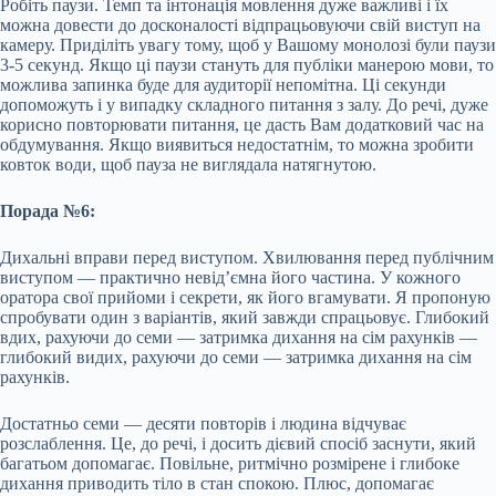
Робіть паузи. Темп та інтонація мовлення дуже важливі і їх
можна довести до досконалості відпрацьовуючи свій виступ на
камеру. Приділіть увагу тому, щоб у Вашому монолозі були паузи
3-5 секунд. Якщо ці паузи стануть для публіки манерою мови, то
можлива запинка буде для аудиторії непомітна. Ці секунди
допоможуть і у випадку складного питання з залу. До речі, дуже
корисно повторювати питання, це дасть Вам додатковий час на
обдумування. Якщо виявиться недостатнім, то можна зробити
ковток води, щоб пауза не виглядала натягнутою.
Порада №6:
Дихальні вправи перед виступом. Хвилювання перед публічним
виступом — практично невід’ємна його частина. У кожного
оратора свої прийоми і секрети, як його вгамувати. Я пропоную
спробувати один з варіантів, який завжди спрацьовує. Глибокий
вдих, рахуючи до семи — затримка дихання на сім рахунків —
глибокий видих, рахуючи до семи — затримка дихання на сім
рахунків.
Достатньо семи — десяти повторів і людина відчуває
розслаблення. Це, до речі, і досить дієвий спосіб заснути, який
багатьом допомагає. Повільне, ритмічно розмірене і глибоке
дихання приводить тіло в стан спокою. Плюс, допомагає