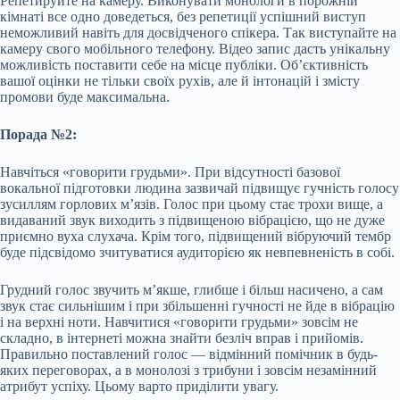
Репетируйте на камеру. Виконувати монологи в порожній
кімнаті все одно доведеться, без репетиції успішний виступ
неможливий навіть для досвідченого спікера. Так виступайте на
камеру свого мобільного телефону. Відео запис дасть унікальну
можливість поставити себе на місце публіки. Об’єктивність
вашої оцінки не тільки своїх рухів, але й інтонацій і змісту
промови буде максимальна.
Порада №2:
Навчіться «говорити грудьми». При відсутності базової
вокальної підготовки людина зазвичай підвищує гучність голосу
зусиллям горлових м’язів. Голос при цьому стає трохи вище, а
видаваний звук виходить з підвищеною вібрацією, що не дуже
приємно вуха слухача. Крім того, підвищений вібруючий тембр
буде підсвідомо зчитуватися аудиторією як невпевненість в собі.
Грудний голос звучить м’якше, глибше і більш насичено, а сам
звук стає сильнішим і при збільшенні гучності не йде в вібрацію
і на верхні ноти. Навчитися «говорити грудьми» зовсім не
складно, в інтернеті можна знайти безліч вправ і прийомів.
Правильно поставлений голос — відмінний помічник в будь-
яких переговорах, а в монолозі з трибуни і зовсім незамінний
атрибут успіху. Цьому варто приділити увагу.