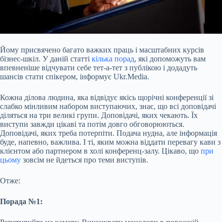
Йому присвячено багато важких праць і масштабних курсів
бізнес-шкіл. У даній статті
кілька порад
, які допоможуть вам
впевненіше відчувати себе тет-а-тет з публікою і додадуть
шансів стати спікером, інформує Ukr.Media.
Кожна ділова людина, яка відвідує якісь щорічні конференції зі
слабко мінливим набором виступаючих, знає, що всі доповідачі
діляться на три великі групи. Доповідачі, яких чекають. Їх
виступи завжди цікаві та потім довго обговорюються.
Доповідачі, яких треба потерпіти. Подача
нудна, але інформація
буде, напевно, важлива. І ті, яким можна віддати перевагу кави з
клієнтом або партнером в холі конференц-залу. Цікаво, що
при
цьому
зовсім не йдеться про теми виступів.
Отже:
Порада №1: