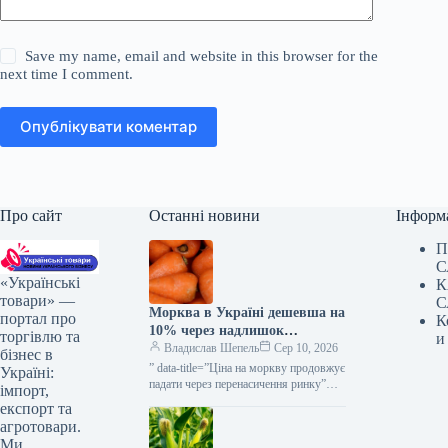
Save my name, email and website in this browser for the
next time I comment.
Опублікувати коментар
Про сайт
Останні новини
Інформ
П
С
«Українські
К
товари» —
С
Морква в Україні дешевша на
портал про
К
10% через надлишок
торгівлю та
и
постачання — КУРКУЛЬ
Владислав Шепель
Сер 10, 2026
бізнес в
” data-title=”Ціна на моркву продовжує
Україні:
падати через перенасичення ринку”
імпорт,
data-
експорт та
url=”https://kurkul.com/news/41876-
агротовари.
cherez-perenasichennya-rinku-
Ми