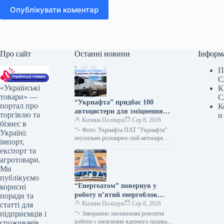
Опублікувати коментар
Про сайт
Останні новини
Інформ
П
С
«Українські
К
товари» —
С
“Укрнафта” придбає 100
портал про
К
автоцистерн для зміцнення
торгівлю та
и
безпеки доставки палива
Килина Поліщук
Сер 8, 2026
бізнес в
“> Фото: Укрнафта ПАТ "Укрнафта"
Україні:
неухильно розширює свій автопарк
імпорт,
цистерн для підвищення стабільності
експорт та
забезпечення пальним по всій території
агротовари.
держави, проінформувала…
Ми
публікуємо
“Енергоатом” повернув у
корисні
роботу п’ятий енергоблок
поради та
після планового технічного
Килина Поліщук
Сер 8, 2026
статті для
обслуговування.
підприємців і
“> Завершено заплановані ремонтні
роботи з оновлення ядерного палива
споживачів.