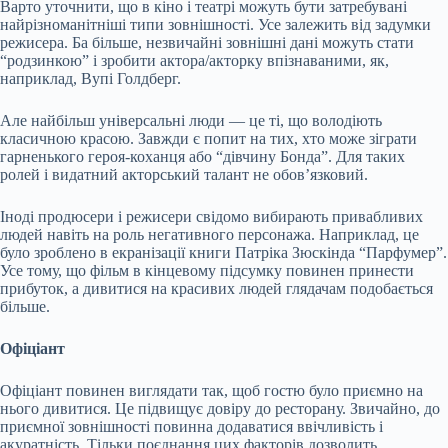
Варто уточнити, що в кіно і театрі можуть бути затребувані
найрізноманітніші типи зовнішності. Усе залежить від задумки
режисера. Ба більше, незвичайні зовнішні дані можуть стати
“родзинкою” і зробити актора/акторку впізнаваними, як,
наприклад, Вупі Голдберг.
Але найбільш універсальні люди — це ті, що володіють
класичною красою. Завжди є попит на тих, хто може зіграти
гарненького героя-коханця або “дівчину Бонда”. Для таких
ролей і видатний акторський талант не обов’язковий.
Іноді продюсери і режисери свідомо вибирають привабливих
людей навіть на роль негативного персонажа. Наприклад, це
було зроблено в екранізації книги Патріка Зюскінда “Парфумер”.
Усе тому, що фільм в кінцевому підсумку повинен принести
прибуток, а дивитися на красивих людей глядачам подобається
більше.
Офіціант
Офіціант повинен виглядати так, щоб гостю було приємно на
нього дивитися. Це підвищує довіру до ресторану. Звичайно, до
приємної зовнішності повинна додаватися ввічливість і
акуратність. Тільки поєднання цих факторів дозволить