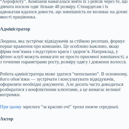
“Аерофлоту”. Компанія намагалася зняти їх з рейсів через те, що
дівчата носили одяг більше 48 розміру. Стюардесам і їх
адвокатам вдалося довести, що зовнішність не впливає на ділові
якості працівника.
Адміністратор
Людина, яка зустрічає відвідувачів за стійкою ресепшн, формує
перше враження про компанію. Це особливо важливо, якщо
фірма пов’язана з індустрією краси і здоров’я. Наприклад, у
фітнес-клуб можуть вимагати не просто приємної зовнішності, а
з точними параметрами росту, розміру одягу і довжини волосся.
Робота адміністратора може здатися “непильною”. В основному,
його обов’язки — зустрічати і консультувати відвідувачів,
оформляти необхідні документи. Але досить часто доводиться
розбиратися з конфліктними клієнтами, а це вимагає великої
витримки.
При цьому
зарплата “за красиві очі” трохи нижче середньої.
Актор