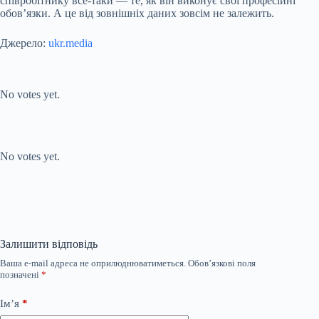
співробітнику все-таки — те, як він виконує свої професійні
обов’язки. А це від зовнішніх даних зовсім не залежить.
Джерело:
ukr.media
Submit Rating
Rate this item:
No votes yet.
Submit Rating
Rate this item:
No votes yet.
Залишити відповідь
Ваша e-mail адреса не оприлюднюватиметься.
Обов’язкові поля
позначені
*
Ім’я
*