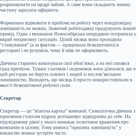
розраховувати на щедрі чайові. А саме вони складають значну
частину зарплати офіціанта.
Формально відмовити в прийомі на роботу через невідповідну
зовнішність не можна. Зазвичай роботодавці придумують інший
привід. Одна з мешканок Новосибірська нещодавно потрапила у
вкрай неприємну ситуацію. Цілий місяць вона проходила
“стажування” (а за фактом — працювала безкоштовно) в
ресторані і не розуміла, чому її ніяк не оформляють.
Дівчина старанно виконувала свої обов’язки, а на неї сипався
град причіпок. Тільки з натяків і недомовок вона дізналася, що в
цей ресторан не беруть повних і людей із неслов’янською
зовнішністю. Виходить, що місяць її просто використовували в
якості безкоштовної робочої сили.
Секретар
Секретар — це “візитна картка” компанії. Симпатична дівчина з
приємним голосом відразу розташовує відвідувача до себе. На
підсвідомому рівні у нього виникає позитивне враження про
компанію в цілому. Тому вимога “приємна зовнішність” у
вакансіях можна зустріти часто.