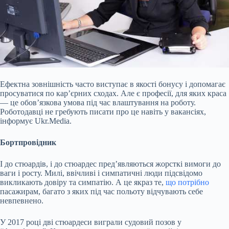
Ефектна зовнішність часто виступає в якості бонусу і допомагає
просуватися по кар’єрних сходах. Але є професії, для яких краса
— це обов’язкова умова під час влаштування на роботу.
Роботодавці не гребують писати про це навіть у вакансіях,
інформує Ukr.Media.
Бортпровідник
І до стюардів, і до стюардес пред’являються жорсткі вимоги до
ваги і росту. Милі, ввічливі і симпатичні люди підсвідомо
викликають довіру та симпатію. А це якраз те,
що потрібно
пасажирам, багато з яких під час польоту відчувають себе
невпевнено.
У 2017 році дві стюардеси виграли судовий позов у