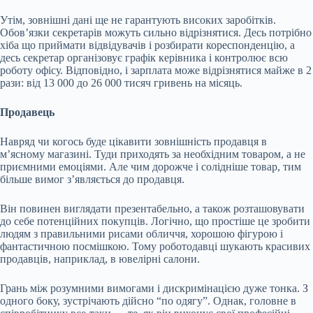
Утім, зовнішні дані ще не гарантують високих заробітків.
Обов’язки секретарів можуть сильно відрізнятися. Десь потрібно
хіба що приймати відвідувачів і розбирати кореспонденцію, а
десь секретар організовує графік керівника і контролює всю
роботу офісу. Відповідно, і зарплата може відрізнятися майже в 2
рази: від 13 000 до 26 000 тисяч гривень на місяць.
Продавець
Навряд чи когось буде цікавити зовнішність продавця в
м’ясному магазині. Туди приходять за необхідним товаром, а не
приємними емоціями. Але чим дорожче і солідніше товар, тим
більше вимог з’являється до продавця.
Він повинен виглядати презентабельно, а також розташовувати
до себе потенційних покупців. Логічно, що простіше це зробити
людям з правильними рисами обличчя, хорошою фігурою і
фантастичною посмішкою. Тому роботодавці шукають красивих
продавців, наприклад, в ювелірні салони.
Грань між розумними вимогами і дискримінацією дуже тонка. З
одного боку, зустрічають дійсно “по одягу”. Однак, головне в