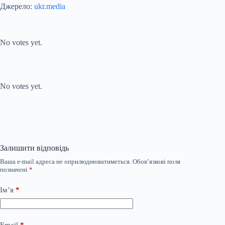
Джерело:
ukr.media
Submit Rating
Rate this item:
No votes yet.
Submit Rating
Rate this item:
No votes yet.
Залишити відповідь
Ваша e-mail адреса не оприлюднюватиметься.
Обов’язкові поля
позначені
*
Ім’я
*
Email
*