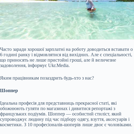
Часто заради хорошої зарплатні на роботу доводиться вставати о
6 годині ранку і відмовлятися від вихідних. Але є спеціальності,
що приносять не лише пристойні гроші, але й величезне
задоволення, інформує Ukr.Media.
Яким працівникам позаздрить будь-хто з нас?
Шоппер
Ідеальна професія для представниць прекрасної статі, які
обожнюють гуляти по магазинах і дивитися репортажі з
французьких подіумів. Шоппер — особистий стиліст, який
супроводжує людину під час підбору одягу, взуття, аксесуарів і
косметики. З 10 професіоналів-шоперів лише двоє є чоловіками.