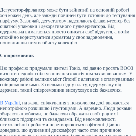
Дегустатор-фрілансер може бути зайнятий на основній роботі
хоч кожен день, але завжди повинен бути готовий до тестування
парфуму. Зазвичай, дегустатору надсилають флакон-тестер без
ошатної упаковки і декоративного пульверизатора. Від
одержувача вимагається просто описати свої відчуття, а потім
спокійно користуватися ароматом у своє задоволення,
поповнивши ним особисту колекцію.
Співрозмовник
Цю професію придумали жителі Токіо, які давно просять ВООЗ
визнати недолік спілкування психологічним захворюванням. У
кожному районі великих міст Японії є альтанки з оплачуваними
співрозмовниками. За вельми гідну плату, одержувану від
держави, такий співрозмовник вислуховує всіх бажаючих.
В Україні
, на жаль, спілкування з психологом досі вважається
непотрібною розкішшю і пустощами. А даремно. Люди роками
збирають проблеми, не бажаючи ображати своїх рідних і
близьких підозрами та скандалами. Від недомовленості
психологічні проблеми перетворюються в фізичні. Давно
доведено, що душевний дискомфорт часто стає причиною
виразки шлунка, ракових пухлин і неврологічних захворювань.