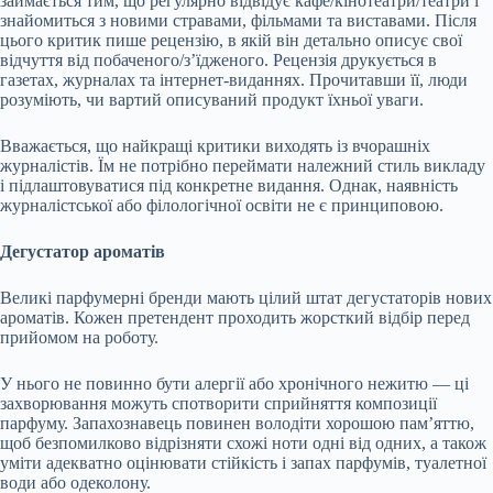
займається тим, що регулярно відвідує кафе/кінотеатри/театри і
знайомиться з новими стравами, фільмами та виставами. Після
цього критик пише рецензію, в якій він детально описує свої
відчуття від побаченого/з’їдженого. Рецензія друкується в
газетах, журналах та інтернет-виданнях. Прочитавши її, люди
розуміють, чи вартий описуваний продукт їхньої уваги.
Вважається, що найкращі критики виходять із вчорашніх
журналістів. Їм не потрібно переймати належний стиль викладу
і підлаштовуватися під конкретне видання. Однак, наявність
журналістської або філологічної освіти не є принциповою.
Дегустатор ароматів
Великі парфумерні бренди мають цілий штат дегустаторів нових
ароматів. Кожен претендент проходить жорсткий відбір перед
прийомом на роботу.
У нього не повинно бути алергії або хронічного нежитю — ці
захворювання можуть спотворити сприйняття композиції
парфуму. Запахознавець повинен володіти хорошою пам’яттю,
щоб безпомилково відрізняти схожі ноти одні від одних, а також
уміти адекватно оцінювати стійкість і запах парфумів, туалетної
води або одеколону.