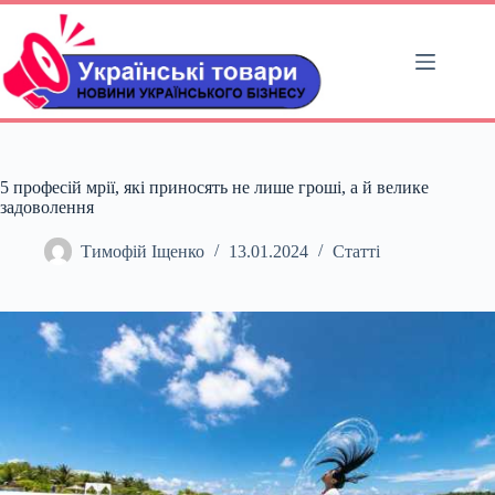
Перейти
до
вмісту
5 професій мрії, які приносять не лише гроші, а й велике
задоволення
Тимофій Іщенко
13.01.2024
Статті