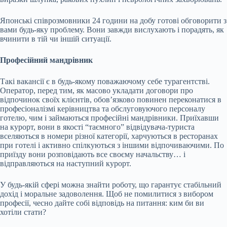
Японські співрозмовники 24 години на добу готові обговорити з
вами будь-яку проблему. Вони завжди вислухають і порадять, як
вчинити в тій чи іншій ситуації.
Професійний мандрівник
Такі вакансії є в будь-якому поважаючому себе турагентстві.
Оператор, перед тим, як масово укладати договори про
відпочинок своїх клієнтів, обов’язково повинен переконатися в
професіоналізмі керівництва та обслуговуючого персоналу
готелю, чим і займаються професійні мандрівники. Приїхавши
на курорт, вони в якості “таємного” відвідувача-туриста
вселяються в номери різної категорії, харчуються в ресторанах
при готелі і активно спілкуються з іншими відпочиваючими. По
приїзду вони розповідають все своєму начальству… і
відправляються на наступний курорт.
У будь-якій сфері можна знайти роботу, що гарантує стабільний
дохід і моральне задоволення. Щоб не помилитися з вибором
професії, чесно дайте собі відповідь на питання: ким би ви
хотіли стати?