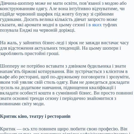
Дівчина-шоппер може не мати освіти, пов’язаної з модою або
конструюванням одягу. Але вона інтуїтивно відчуватиме, чи
підійде червоний шарфик під жовту блузку зі срібними
гудзиками. Досить велика кількість дівчат запросто може
сказати, які аромати модні в цьому сезоні і
в яких
туфлях
позувала Енджі на червоній доріжці.
На жаль, у зайнятих бізнес-леді і зірок не завжди вистачає часу
для відстеження актуальних тенденцій. На цьому шопери і
заробляють пристойні гроші.
Шопперу не потрібно вставати з дзвінком будильника і знати
напам’ять біржові котирування. Він зустрічається з клієнтом в
кафе або ресторані, щоб по-дружньому поговорити і зрозуміти,
яким той уявляє свій стиль одягу. Вам не доведеться докладати
зусиль на додаткове навчання, підвищення кваліфікації і
вкладати особисті кошти в сумнівний бізнес. Ви просто повинні
знати основні тренди сезону і періодично знайомитися з
новинами світу моди.
Критик кіно, театру і ресторанів
Критик — ось хто повинен щиро любити свою професію. Він