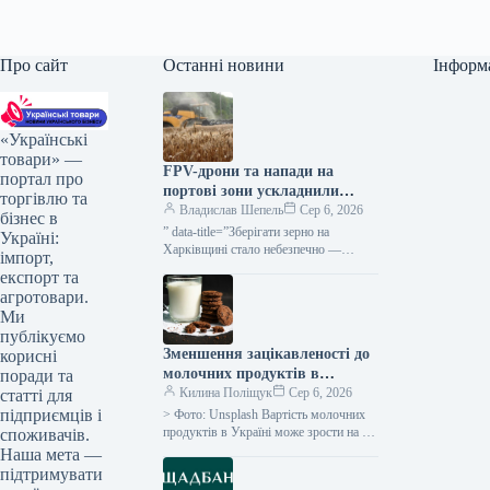
Про сайт
Останні новини
Інформ
«Українські
товари» —
FPV-дрони та напади на
портал про
портові зони ускладнили
торгівлю та
діяльність сільгоспвиробників
Владислав Шепель
Сер 6, 2026
бізнес в
Харківської області —
” data-title=”Зберігати зерно на
Україні:
КУРКУЛЬ
Харківщині стало небезпечно —
імпорт,
фермер” data-
експорт та
url=”https://kurkul.com/news/41851-
агротовари.
zberigati-zerno-na-harkivschini-stalo-
Ми
nebezpechno–fermer”> Зберігати
публікуємо
врожай на Харківщині стало
Зменшення зацікавленості до
корисні
ризиковано — аграрій 5 серпня…
молочних продуктів в
поради та
Україні, восени ймовірне
Килина Поліщук
Сер 6, 2026
статті для
підвищення вартості на 5-
підприємців і
> Фото: Unsplash Вартість молочних
10% – АВМ
продуктів в Україні може зрости на 5-
споживачів.
10% до кінця літнього періоду та
Наша мета —
протягом осінньо-зимових місяців,…
підтримувати