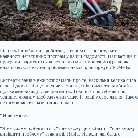
Бідність і проблеми з роботою, грошима — це результат
наявності негативних програм у вашій свідомості. Найчастіше ці
програми формуються через те, що ми вимовляємо фрази, які
налаштовують нас на проблеми і невдачі, інформує Ukr.Media.
Експерти раніше вже розповідали про те,
наскільки велика сила
слова і думки. Якщо ви хочете стати успішними, то пам’ятайте,
що сказане завжди стає дійсністю. Говоріть про себе як про
успішну людину, щоб залучити удачу і гроші у своє життя. Також
не вимовляйте фрази, описані далі.
“Я не зможу»
“Я не зможу розбагатіти”, “я не зможу це зробити”, “я не зможу
вирішити проблему” і так далі. Навіть ті люди, які багато