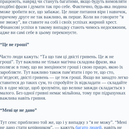
працюють, навряд чи стануть багатими, якщо будуть вимовляти
подібні фрази і думати так про себе. Фактично, будь-яка людина
може зробити все, що забажає. Це лише питання віри і навичок,
причому друге не так важливо, як перше. Коли ви говорите “я
не зможу”, ви ставите на собі і своїх успіхах жирний хрест.
Фінансові успіхи в такому випадку стають чимось недосяжним,
адже ви самі себе в цьому переконуєте.
“Це не гроші”
Часто люди кажуть: “Та що там ці двісті гривень. Це ж не
гроші”. Тут важлива не тільки магічна складова фрази, яка
полягає в тому, що ви знецінюєте гроші і свою працю, якою їх
заробляєте. Тут важливо також пам’ятати і про те, що сто,
п’ятдесят, двісті гривень — це теж гроші. Якщо ви занадто легко
ставитеся до таких сум, то спробуйте їх відкладати — складайте
їх в одне місце, щоб зрозуміти, що велике завжди складається з
малого. Без одної гривні немає мільйона, тому при підрахунках
важлива навіть гривня.
“Мені це не дано”
Тут сенс приблизно той же, що і у випадку з “я не можу”. “Мені
не дано стати керівником”, — кажуть
багато людей
, навіть не