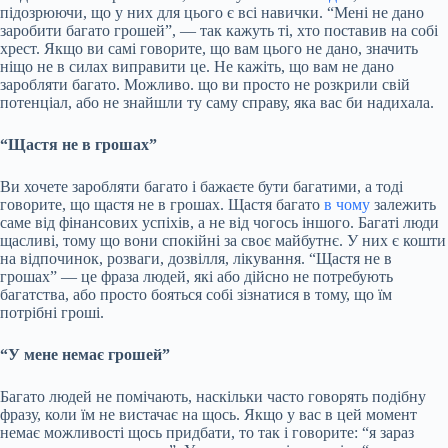
підозрюючи, що у них для цього є всі навички. “Мені не дано
заробити багато грошей”, — так кажуть ті, хто поставив на собі
хрест. Якщо ви самі говорите, що вам цього не дано, значить
ніщо не в силах виправити це. Не кажіть, що вам не дано
заробляти багато. Можливо. що ви просто не розкрили свій
потенціал, або не знайшли ту саму справу, яка вас би надихала.
“Щастя не в грошах”
Ви хочете заробляти багато і бажаєте бути багатими, а тоді
говорите, що щастя не в грошах. Щастя багато
в чому
залежить
саме від фінансових успіхів, а не від чогось іншого. Багаті люди
щасливі, тому що вони спокійні за своє майбутнє. У них є кошти
на відпочинок, розваги, дозвілля, лікування. “Щастя не в
грошах” — це фраза людей, які або дійсно не потребують
багатства, або просто бояться собі зізнатися в тому, що їм
потрібні гроші.
“У мене немає грошей”
Багато людей не помічають, наскільки часто говорять подібну
фразу, коли їм не вистачає на щось. Якщо у вас в цей момент
немає можливості щось придбати, то так і говорите: “я зараз