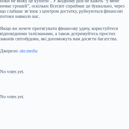
поки не можу це купити”. У жодному разі не кажіть “у мене
немає грошей”, оскільки Всесвіт сприймає це буквально, через
що слабшає зв’язок з центром достатку, руйнуються фінансові
потоки навколо вас.
Якщо ви хочете притягувати фінансову удачу, користуйтеся
відповідними талісманами, а також дотримуйтесь простих
законів світобудови, які допоможуть вам досягти багатства.
Джерело:
ukr.media
Submit Rating
Rate this item:
No votes yet.
Submit Rating
Rate this item:
No votes yet.