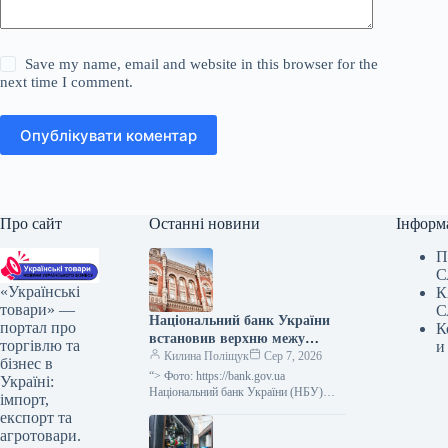
Save my name, email and website in this browser for the
next time I comment.
Опублікувати коментар
Про сайт
Останні новини
Інформ
П
С
«Українські
К
товари» —
С
Національний банк України
портал про
К
встановив верхню межу
торгівлю та
и
відсоткової ставки за
Килина Поліщук
Сер 7, 2026
бізнес в
тримісячними депозитними
“> Фото: https://bank.gov.ua
Україні:
сертифікатами, яка не
Національний банк України (НБУ)
імпорт,
визначив максимальний відсоток за
перевищує облікову ставку
експорт та
тримісячними обмеженими
плюс 3,5 процентних пункти.
агротовари.
депозитними сертифікатами, який