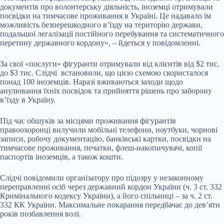
документів про волонтерську діяльність, іноземці отримували
посвідки на тимчасове проживання в Україні. Це надавало їм
можливість безперешкодного в’їзду на територію держави,
подальшої легалізації постійного перебування та систематичного
перетину державного кордону», – йдеться у повідомленні.
За свої «послуги» фігуранти отримували від клієнтів від $2 тис.
до $3 тис. Слідчі встановили, що цією схемою скористалося
понад 100 іноземців. Наразі вживаються заходи щодо
анулювання їхніх посвідок та прийняття рішень про заборону
в’їзду в Україну.
Під час обшуків за місцями проживання фігурантів
правоохоронці вилучили мобільні телефони, ноутбуки, чорнові
записи, робочу документацію, банківські картки, посвідки на
тимчасове проживання, печатки, флеш-накопичувачі, копії
паспортів іноземців, а також кошти.
Слідчі повідомили організатору про підозру у незаконному
переправленні осіб через державний кордон України (ч. 3 ст. 332
Кримінального кодексу України), а його спільниці – за ч. 2 ст.
332 КК України. Максимальне покарання передбачає до дев’яти
років позбавлення волі.