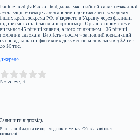
Раніше поліція Києва ліквідувала масштабний канал незаконної
легалізації іноземців. Зловмисники допомагали громадянам
інших країн, зокрема РФ, в’їжджати в Україну через фіктивні
підприємства та благодійні організації. Організатором схеми
виявився 45-річний киянин, а його спільником – 36-річний
помічник адвоката. Вартість «послуг» за повний юридичний
супровід та пакет фіктивних документів коливалася від $2 тис.
до $6 тис.
Джерело
Submit Rating
Rate this item:
No votes yet.
Залишити відповідь
Ваша e-mail адреса не оприлюднюватиметься.
Обов’язкові поля
позначені
*