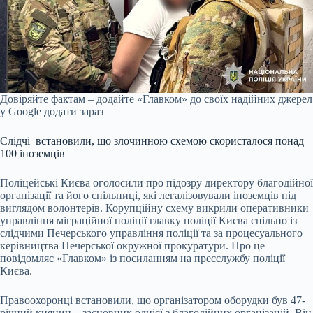
Довіряйте фактам – додайте «Главком» до своїх надійних джерел
у Google
додати зараз
Слідчі встановили, що злочинною схемою скористалося понад
100 іноземців
Поліцейські Києва оголосили про підозру директору благодійної
організації та його спільниці, які легалізовували іноземців під
виглядом волонтерів. Корупційну схему викрили оперативники
управління міграційної поліції главку поліції Києва спільно із
слідчими Печерського управління поліції та за процесуального
керівництва Печерської окружної прокуратури. Про це
повідомляє «Главком» із посиланням на пресслужбу поліції
Києва.
Правоохоронці встановили, що організатором оборудки був 47-
річний киянин – засновник однієї з благодійних організацій. Він