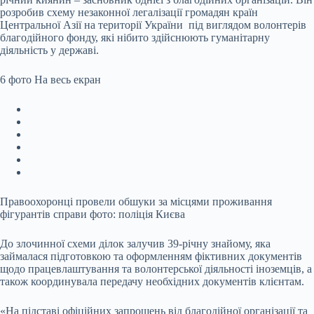
розробив схему незаконної легалізації громадян країн
Центральної Азії на території України під виглядом волонтерів
благодійного фонду, які нібито здійснюють гуманітарну
діяльність у державі.
6 фото
На весь екран
Правоохоронці провели обшуки за місцями проживання
фігурантів справи фото: поліція Києва
До злочинної схеми ділок залучив 39-річну знайому, яка
займалася підготовкою та оформленням фіктивних документів
щодо працевлаштування та волонтерської діяльності іноземців, а
також координувала передачу необхідних документів клієнтам.
«На підставі офіційних запрошень від благодійної організації та