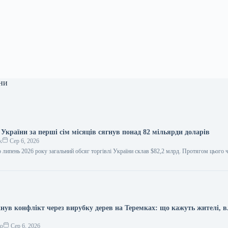
ни
 України за перші сім місяців сягнув понад 82 мільярди доларів
к
Сер 6, 2026
по липень 2026 року загальний обсяг торгівлі України склав $82,2 млрд. Протягом цього 
хнув конфлікт через вирубку дерев на Теремках: що кажуть жителі, в
ко
Сер 6, 2026