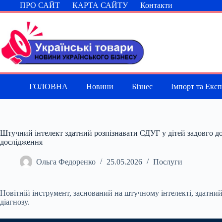
Перейти
ПРО САЙТ
КАРТА САЙТУ
Контакти
до
вмісту
ГОЛОВНА
Новини
Бізнес
Імпорт та Екс
Штучний інтелект здатний розпізнавати СДУГ у дітей задовго до 
дослідження
Ольга Федоренко
25.05.2026
Послуги
Новітній інструмент, заснований на штучному інтелекті, здатний
діагнозу.