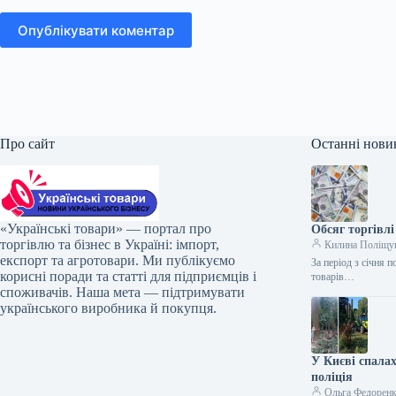
Опублікувати коментар
Про сайт
Останні нови
«Українські товари» — портал про
Обсяг торгівлі
торгівлю та бізнес в Україні: імпорт,
Килина Поліщу
експорт та агротовари. Ми публікуємо
За період з січня 
корисні поради та статті для підприємців і
товарів…
споживачів. Наша мета — підтримувати
українського виробника й покупця.
У Києві спала
поліція
Ольга Федорен