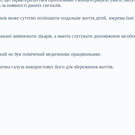
за наявності ранніх сигналів.
в може суттєво поліпшити подальше життя дітей, зокрема їхні а
икані замінювати лікарів, а мають слугувати допоміжним засобо
який не був помічений медичними працівниками.
ична галузь використовує його для збереження життів.