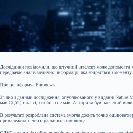
Дослідники повідомили, що штучний інтелект може допомогти ме
передбачає аналіз медичної інформації, яка збирається з момент
Про це інформує Euronews.
Згідно з даними дослідження, опублікованого у виданні Nature Men
мав СДУГ, так і ті, хто його не мав. Алгоритм був навчений вия
В результаті розроблена система змогла досить точно оцінювати р
приналежності чи соціального становища.
СДУГ є одним із найпоширеніших психічних розладів серед діте