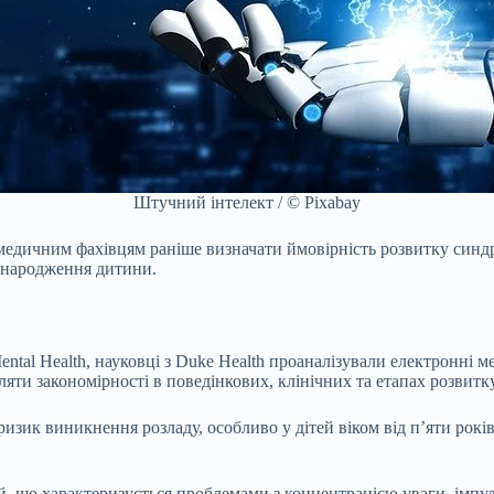
Штучний інтелект / © Pixabay
дичним фахівцям раніше визначати ймовірність розвитку синдро
у народження дитини.
tal Health, науковці з Duke Health проаналізували електронні мед
вляти закономірності в поведінкових, клінічних та етапах розви
изик виникнення розладу, особливо у дітей віком від п’яти років.
й, що характеризується проблемами з концентрацією уваги, імпу