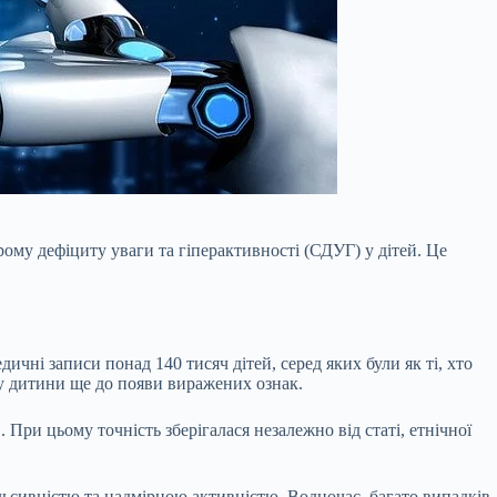
му дефіциту уваги та гіперактивності (СДУГ) у дітей. Це
ичні записи понад 140 тисяч дітей, серед яких були як ті, хто
тку дитини ще до появи виражених ознак.
 При цьому точність зберігалася незалежно від статі, етнічної
льсивністю та надмірною активністю. Водночас, багато випадків