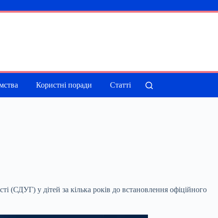
мства
Користні поради
Статті
ті (СДУГ) у дітей за кілька років до встановлення офіційного