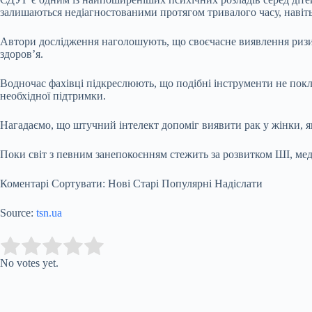
залишаються недіагностованими протягом тривалого часу, навіть 
Автори дослідження наголошують, що своєчасне виявлення ризикі
здоров’я.
Водночас фахівці підкреслюють, що подібні інструменти не покл
необхідної підтримки.
Нагадаємо, що штучний інтелект допоміг виявити рак у жінки, 
Поки світ з певним занепокоєнням стежить за розвитком ШІ, мед
Коментарі Сортувати: Нові Старі Популярні Надіслати
Source:
tsn.ua
Submit Rating
Rate this item:
No votes yet.