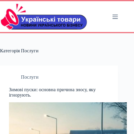
Перейти
до
вмісту
Категорія
Послуги
Послуги
Зимові пуски: основна причина зносу, яку
ігнорують.