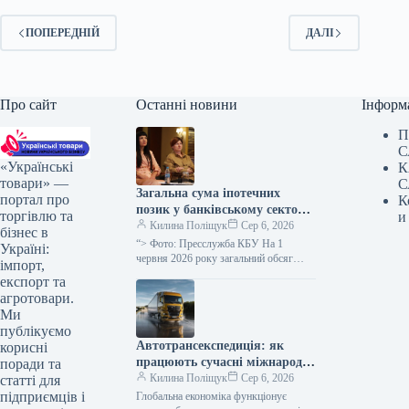
ПОПЕРЕДНІЙ
ДАЛІ
Про сайт
Останні новини
Інформ
П
С
«Українські
К
товари» —
С
Загальна сума іпотечних
портал про
К
позик у банківському секторі
торгівлю та
и
досягла 50 мільярдів гривень
Килина Поліщук
Сер 6, 2026
бізнес в
“> Фото: Пресслужба КБУ На 1
Україні:
червня 2026 року загальний обсяг
імпорт,
іпотечних позик у фінансових
експорт та
установах країни досяг 50 мільярдів…
агротовари.
Ми
публікуємо
Автотрансекспедиція: як
корисні
працюють сучасні міжнародні
поради та
автомобільні перевезення
Килина Поліщук
Сер 6, 2026
статті для
вантажів
підприємців і
Глобальна економіка функціонує