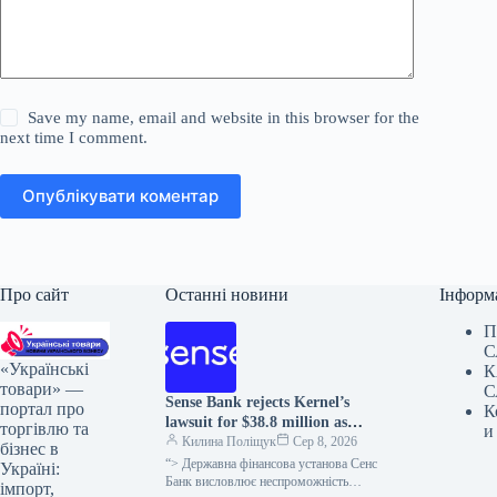
Save my name, email and website in this browser for the
next time I comment.
Опублікувати коментар
Про сайт
Останні новини
Інформ
П
С
«Українські
К
товари» —
С
Sense Bank rejects Kernel’s
портал про
К
lawsuit for $38.8 million as
торгівлю та
и
unfounded.
Килина Поліщук
Сер 8, 2026
бізнес в
“> Державна фінансова установа Сенс
Україні:
Банк висловлює неспроможність
імпорт,