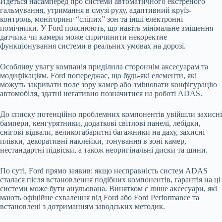
Йдеться насамперед про системи автоматичного екстреного
гальмування, утримання в смузі руху, адаптивний круїз-
контроль, моніторинг “сліпих” зон та інші електронні
помічники. У Ford пояснюють, що навіть мінімальне зміщення
датчика чи камери може спричинити некоректне
функціонування системи в реальних умовах на дорозі.
Особливу увагу компанія приділила стороннім аксесуарам та
модифікаціям. Ford попереджає, що будь-які елементи, які
можуть закривати поле зору камер або змінювати конфігурацію
автомобіля, здатні негативно позначитися на роботі ADAS.
До списку потенційно проблемних компонентів увійшли захисні
бампери, кенгурятники, додаткові світлові панелі, лебідки,
снігові відвали, великогабаритні багажники на даху, захисні
плівки, декоративні наклейки, тонування в зоні камер,
нестандартні підвіски, а також неоригінальні диски та шини.
По суті, Ford прямо заявив: якщо несправність систем ADAS
сталася після встановлення подібних компонентів, гарантія на ці
системи може бути анульована. Винятком є лише аксесуари, які
мають офіційне схвалення від Ford або Ford Performance та
встановлені з дотриманням заводських методик.