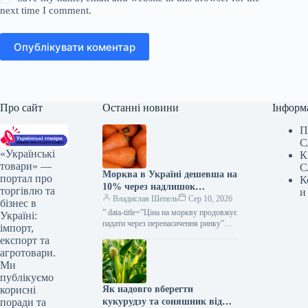
next time I comment.
Опублікувати коментар
Про сайт
Останні новини
Інформ
П
С
«Українські
К
товари» —
С
Морква в Україні дешевша на
портал про
К
10% через надлишок
торгівлю та
и
постачання — КУРКУЛЬ
Владислав Шепель
Сер 10, 2026
бізнес в
” data-title=”Ціна на моркву продовжує
Україні:
падати через перенасичення ринку”
імпорт,
data-
експорт та
url=”https://kurkul.com/news/41876-
агротовари.
cherez-perenasichennya-rinku-
Ми
prodavjuye-znijuvatis-tsina-na-morkvu”>
публікуємо
Ціна на моркву продовжує падати
Як надовго вберегти
корисні
через перенасичення ринку 10
серпня…
кукурудзу та соняшник від
поради та