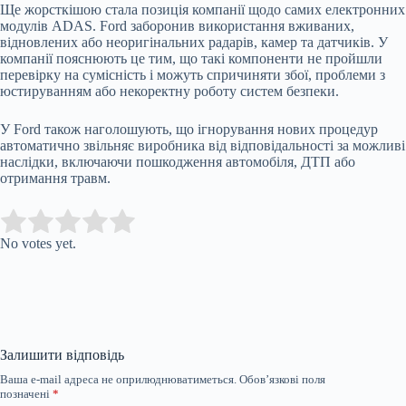
Ще жорсткішою стала позиція компанії щодо самих електронних
модулів ADAS. Ford заборонив використання вживаних,
відновлених або неоригінальних радарів, камер та датчиків. У
компанії пояснюють це тим, що такі компоненти не пройшли
перевірку на сумісність і можуть спричиняти збої, проблеми з
юстируванням або некоректну роботу систем безпеки.
У Ford також наголошують, що ігнорування нових процедур
автоматично звільняє виробника від відповідальності за можливі
наслідки, включаючи пошкодження автомобіля, ДТП або
отримання травм.
Submit Rating
Rate this item:
No votes yet.
Залишити відповідь
Ваша e-mail адреса не оприлюднюватиметься.
Обов’язкові поля
позначені
*