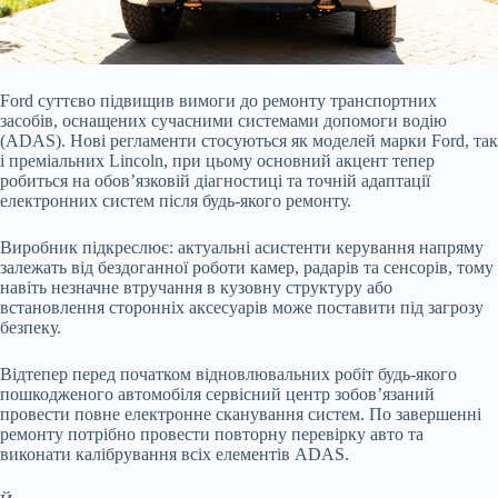
Ford суттєво підвищив вимоги до ремонту транспортних
засобів, оснащених сучасними системами допомоги водію
(ADAS). Нові регламенти стосуються як моделей марки Ford, так
і преміальних Lincoln, при цьому основний акцент тепер
робиться на обов’язковій діагностиці та точній адаптації
електронних систем після будь-якого ремонту.
Виробник підкреслює: актуальні асистенти керування напряму
залежать від бездоганної роботи камер, радарів та сенсорів, тому
навіть незначне втручання в кузовну структуру або
встановлення сторонніх аксесуарів може поставити під загрозу
безпеку.
Відтепер перед початком відновлювальних робіт будь-якого
пошкодженого автомобіля сервісний центр зобов’язаний
провести повне електронне сканування систем. По завершенні
ремонту потрібно провести повторну перевірку авто та
виконати калібрування всіх елементів ADAS.