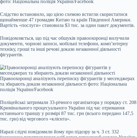
фото: Національна поліція України/Facebook
Слідство встановило, що цією схемою встигли скористатися
щонайменше 47 громадян Китаю та країн Південної Америки.
Вартість «послуги» становила $3 тис. за один пакет документів.
Повідомляється, що під час обшуків правоохоронці вилучили
документи, чорнові записи, мобільні телефони, комп’ютерну
техніку, гроші та інші речові докази незаконної діяльності
фігурантів.
Правоохоронці аналізують переписку фігурантів у месенджерах
та збирають докази незаконної діяльності фото: Національна
поліція України/Facebook
Поліцейські затримали 33-річного організатора у порядку ст. 208
Кримінального процесуального України під час отримання
останнього траншу у розмірі 87 тис. грн (всього передано 147,5
тис. грн) від чергового «клієнта».
Наразі слідчі повідомили йому про підозру за ч. 3 ст. 332