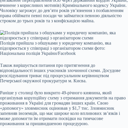
(незаконне переправлення осіб через державний кордон України,
вчинене з корисливих мотивів) Кримінального кодексу України.
Чоловіку загрожує до дев’яти років ув’язнення з позбавленням
права обіймати певні посади чи займатися певною діяльністю
строком до трьох років та з конфіскацією майна.
Поліція прийшла з обшуками у юридичну компанію, яка
підозрюється у співпраці з організатором схеми фото:
Національна поліція України/Facebook
Також вирішується питання про притягнення до
відповідальності інших учасників злочинної схеми. Досудове
розслідування триває під процесуальним керівництвом
Печерської окружної прокуратури м. Києва.
Раніше у столиці було викрито 49-річного киянина, який
організував корупційну схему з отримання документів на право
проживання в Україні для громадян інших країн. Свою
«допомогу» зловмисник оцінював у $1,7 тис. Зловмисник
запевняв іноземців, що має широке коло впливових зв’язків і
може допомогти їм отримати посвідки на тимчасове
проживання за пришвидшеною процедурою.