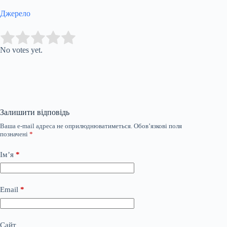
Джерело
Submit Rating
Rate this item:
No votes yet.
Залишити відповідь
Ваша e-mail адреса не оприлюднюватиметься.
Обов’язкові поля
позначені
*
Ім’я
*
Email
*
Сайт