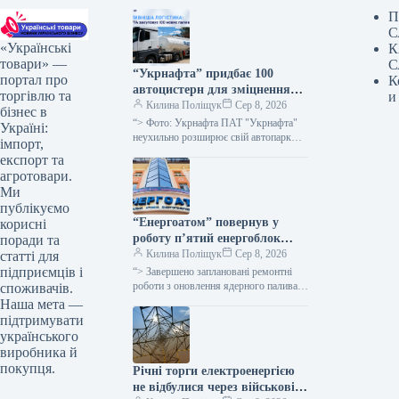
П
С
«Українські
К
товари» —
С
“Укрнафта” придбає 100
портал про
К
автоцистерн для зміцнення
торгівлю та
и
безпеки доставки палива
Килина Поліщук
Сер 8, 2026
бізнес в
“> Фото: Укрнафта ПАТ "Укрнафта"
Україні:
неухильно розширює свій автопарк
імпорт,
цистерн для підвищення стабільності
експорт та
забезпечення пальним по всій території
агротовари.
держави, проінформувала…
Ми
публікуємо
“Енергоатом” повернув у
корисні
роботу п’ятий енергоблок
поради та
після планового технічного
Килина Поліщук
Сер 8, 2026
статті для
обслуговування.
підприємців і
“> Завершено заплановані ремонтні
роботи з оновлення ядерного палива
споживачів.
на п’яти енергетичних блоках атомних
Наша мета —
електростанцій, а також технічне
підтримувати
обслуговування двох…
українського
виробника й
покупця.
Річні торги електроенергією
не відбулися через військові