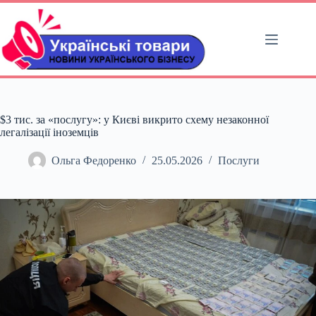
Перейти
до
вмісту
$3 тис. за «послугу»: у Києві викрито схему незаконної
легалізації іноземців
Ольга Федоренко
25.05.2026
Послуги