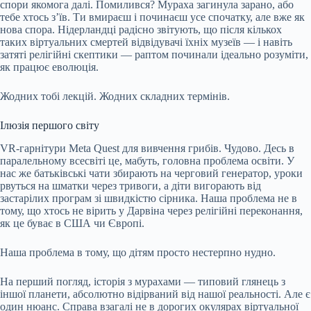
спори якомога далі. Помилився? Мураха загинула зарано, або
тебе хтось з’їв. Ти вмираєш і починаєш усе спочатку, але вже як
нова спора. Нідерландці радісно звітують, що після кількох
таких віртуальних смертей відвідувачі їхніх музеїв — і навіть
затяті релігійні скептики — раптом починали ідеально розуміти,
як працює еволюція.
Жодних тобі лекцій. Жодних складних термінів.
Ілюзія першого світу
VR-гарнітури Meta Quest для вивчення грибів. Чудово. Десь в
паралельному всесвіті це, мабуть, головна проблема освіти. У
нас же батьківські чати збирають на черговий генератор, уроки
рвуться на шматки через тривоги, а діти вигорають від
застарілих програм зі швидкістю сірника. Наша проблема не в
тому, що хтось не вірить у Дарвіна через релігійні переконання,
як це буває в США чи Європі.
Наша проблема в тому, що дітям просто нестерпно нудно.
На перший погляд, історія з мурахами — типовий глянець з
іншої планети, абсолютно відірваний від нашої реальності. Але є
один нюанс. Справа взагалі не в дорогих окулярах віртуальної