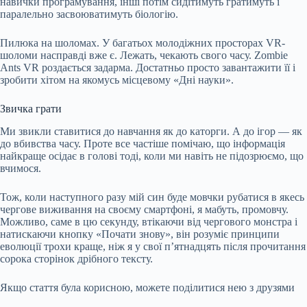
навички програмування, інші потім сидітимуть гратимуть і
паралельно засвоюватимуть біологію.
Пилюка на шоломах. У багатьох молодіжних просторах VR-
шоломи насправді вже є. Лежать, чекають свого часу. Zombie
Ants VR роздається задарма. Достатньо просто завантажити її і
зробити хітом на якомусь місцевому «Дні науки».
Звичка грати
Ми звикли ставитися до навчання як до каторги. А до ігор — як
до вбивства часу. Проте все частіше помічаю, що інформація
найкраще осідає в голові тоді, коли ми навіть не підозрюємо, що
вчимося.
Тож, коли наступного разу мій син буде мовчки рубатися в якесь
чергове виживання на своєму смартфоні, я мабуть, промовчу.
Можливо, саме в цю секунду, втікаючи від чергового монстра і
натискаючи кнопку «Почати знову», він розуміє принципи
еволюції трохи краще, ніж я у свої п’ятнадцять після прочитання
сорока сторінок дрібного тексту.
Якщо стаття була корисною, можете поділитися нею з друзями