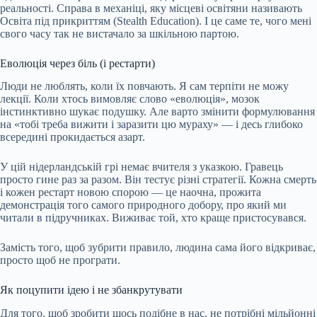
реальності. Справа в механіці, яку місцеві освітяни називають
Освіта під прикриттям (Stealth Education). І це саме те, чого мені
свого часу так не вистачало за шкільною партою.
Еволюція через біль (і рестарти)
Люди не люблять, коли їх повчають. Я сам терпіти не можу
лекції. Коли хтось вимовляє слово «еволюція», мозок
інстинктивно шукає подушку. Але варто змінити формулювання
на «тобі треба вижити і заразити цю мураху» — і десь глибоко
всередині прокидається азарт.
У цій нідерландській грі немає вчителя з указкою. Гравець
просто гине раз за разом. Він тестує різні стратегії. Кожна смерть
і кожен рестарт новою спорою — це наочна, прожита
демонстрація того самого природного добору, про який ми
читали в підручниках. Виживає той, хто краще пристосувався.
Замість того, щоб зубрити правило, людина сама його відкриває,
просто щоб не програти.
Як поцупити ідею і не збанкрутувати
Для того, щоб зробити щось подібне в нас, не потрібні мільйонні