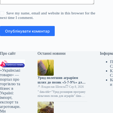
Save my name, email and website in this browser for the
next time I comment.
Опублікувати коментар
Про сайт
Останні новини
Інформ
П
С
«Українські
К
товари» —
С
Уряд полегшив аграріям
портал про
К
шлях до позик «5-7-9%» для
торгівлю та
и
весняних посівних робіт та
Владислав Шепель
Сер 8, 2026
бізнес в
виробничих завдань —
” data-title=”Уряд розширив програму
Україні:
КУРКУЛЬ
пільгових позик для аграріїв” data-
імпорт,
url=”https://kurkul.com/news/41873-
експорт та
uryad-rozshiriv-programu-dostupnih-
агротовари.
kreditiv-dlya-fermeriv”> Уряд
Ми
розширив програму пільгових позик