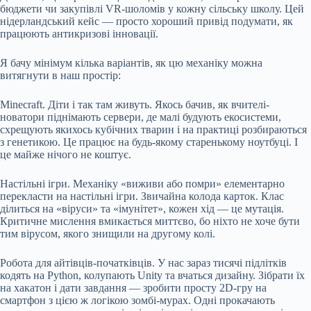
бюджети чи закупівлі VR-шоломів у кожну сільську школу. Цей
нідерландський кейс — просто хороший привід подумати, як
працюють антикризові інновації.
Я бачу мінімум кілька варіантів, як цю механіку можна
витягнути в наш простір:
Minecraft. Діти і так там живуть. Якось бачив, як вчителі-
новатори піднімають сервери, де малі будують екосистеми,
схрещують якихось кубічних тварин і на практиці розбираються
з генетикою. Це працює на будь-якому старенькому ноутбуці. І
це майже нічого не коштує.
Настільні ігри. Механіку «виживи або помри» елементарно
перекласти на настільні ігри. Звичайна колода карток. Клас
ділиться на «віруси» та «імунітет», кожен хід — це мутація.
Критичне мислення вмикається миттєво, бо ніхто не хоче бути
тим вірусом, якого знищили на другому колі.
Робота для айтівців-початківців. У нас зараз тисячі підлітків
кодять на Python, колупають Unity та вчаться дизайну. Зібрати їх
на хакатон і дати завдання — зробити просту 2D-гру на
смартфон з цією ж логікою зомбі-мурах. Одні прокачають