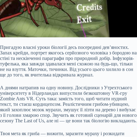
Пригадую власні уроки біології десь посередині дев’яностих.
Запах крейди, портрет якогось серйозного чоловіка з бородою на
стіні та нескінченні параграфи про природний добір. Інфузорія-
туфелька, яка завжди здавалася мені схожою на будь-що, тільки
не на взуття. Маточки, тичинки. Від усього цього хилило в сон
ще до того, як вчителька відкривала журнал.
А днями натрапив на одну новину. Дослідники з Утрехтського
університету в Нідерландах випустили безкоштовну VR-гру
Zombie Ants VR. Суть така:
замість того, щоб читати нудний
текст, ти стаєш кордицепсом. Реалістичним грибом-убивцею,
який захоплює мозок мурахи, змушує її лізти на дерево і вибухає
з її голови хмарою спор. Звучить як готовий сценарій для нового
сезону The Last of Us, але ні — це вони так біологію викладають.
Твоя мета як гриба — вижити, заразити мураху і розкидати