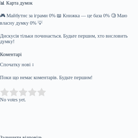
📊 Карта думок
🎮 Майбутнє за іграми 0% 📖 Книжка — це база 0% 🧐 Маю
власну думку 0% 💡
Дискусія тільки починається. Будьте першим, хто висловить
думку!
Коментарі
Спочатку нові ↕
Поки що немає коментарів. Будьте першим!
Submit Rating
Rate this item:
No votes yet.
Залишити відповідь