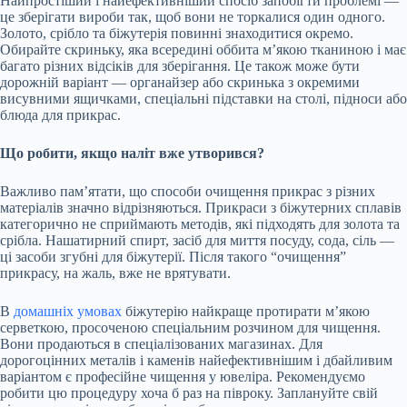
Найпростіший і найефективніший спосіб запобігти проблемі —
це зберігати вироби так, щоб вони не торкалися один одного.
Золото, срібло та біжутерія повинні знаходитися окремо.
Обирайте скриньку, яка всередині оббита м’якою тканиною і має
багато різних відсіків для зберігання. Це також може бути
дорожній варіант — органайзер або скринька з окремими
висувними ящичками, спеціальні підставки на столі, підноси або
блюда для прикрас.
Що робити, якщо наліт вже утворився?
Важливо пам’ятати, що способи очищення прикрас з різних
матеріалів значно відрізняються. Прикраси з біжутерних сплавів
категорично не сприймають методів, які підходять для золота та
срібла. Нашатирний спирт, засіб для миття посуду, сода, сіль —
ці засоби згубні для біжутерії. Після такого “очищення”
прикрасу, на жаль, вже не врятувати.
В
домашніх умовах
біжутерію найкраще протирати м’якою
серветкою, просоченою спеціальним розчином для чищення.
Вони продаються в спеціалізованих магазинах. Для
дорогоцінних металів і каменів найефективнішим і дбайливим
варіантом є професійне чищення у ювеліра. Рекомендуємо
робити цю процедуру хоча б раз на півроку. Заплануйте свій