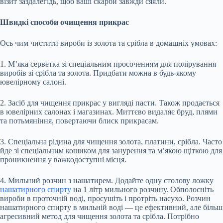
візит заздалегідь, щоб ваші скарби завжди сяяли.
Швидкі способи очищення прикрас
Ось чим чистити вироби із золота та срібла в домашніх умовах:
1. М’яка серветка зі спеціальним просоченням для полірування
виробів зі срібла та золота. Придбати можна в будь-якому
ювелірному салоні.
2. Засіб для чищення прикрас у вигляді пасти. Також продається
в ювелірних салонах і магазинах. Миттєво видаляє бруд, плями
та потьмяніння, повертаючи блиск прикрасам.
3. Спеціальна рідина для чищення золота, платини, срібла. Часто
йде зі спеціальним кошиком для занурення та м’якою щіткою для
проникнення у важкодоступні місця.
4. Мильний розчин з нашатирем. Додайте одну столову ложку
нашатирного спирту
на 1 літр мильного розчину. Обполосніть
вироби в проточній воді, просушіть і протріть насухо. Розчин
нашатирного спирту в мильній воді — це ефективний, але більш
агресивний метод для чищення золота та срібла. Потрібно