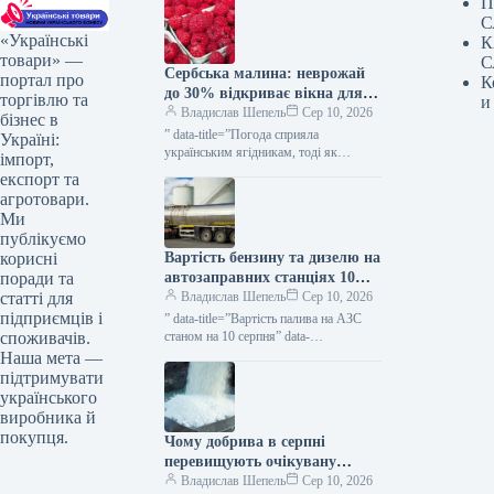
П
С
«Українські
К
товари» —
С
Сербська малина: неврожай
портал про
К
до 30% відкриває вікна для
торгівлю та
и
України — КУРКУЛЬ
Владислав Шепель
Сер 10, 2026
бізнес в
” data-title=”Погода сприяла
Україні:
українським ягідникам, тоді як
імпорт,
Польща та Сербія зазнають втрат
експорт та
урожаю” data-
агротовари.
url=”https://kurkul.com/news/41877-
Ми
pogoda-pidigrala-ukrayinskim-
публікуємо
yagidnikam-a-polscha-y-serbiya-
Вартість бензину та дизелю на
корисні
vtrachayut-urojay”> Погода сприяла
українським ягідникам, тоді як…
автозаправних станціях 10
поради та
серпня — КУРКУЛЬ
Владислав Шепель
Сер 10, 2026
статті для
підприємців і
” data-title=”Вартість палива на АЗС
станом на 10 серпня” data-
споживачів.
url=”https://kurkul.com/news/41881-
Наша мета —
tsini-palnogo-na-azs-stanom-na-10-
підтримувати
serpnya”> Вартість палива на АЗС
українського
станом на 10 серпня 10 серпня…
виробника й
покупця.
Чому добрива в серпні
перевищують очікувану
вартість для аграріїв —
Владислав Шепель
Сер 10, 2026