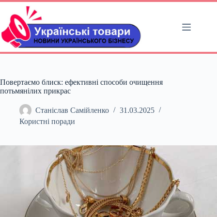
Перейти
до
вмісту
Повертаємо блиск: ефективні способи очищення
потьмянілих прикрас
Станіслав Самійленко
31.03.2025
Користні поради