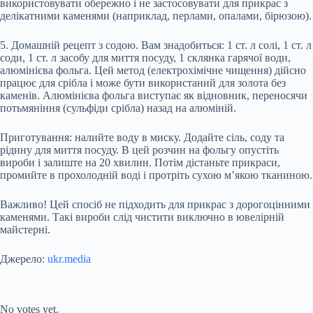
використовувати обережно і не застосовувати для прикрас з
делікатними каменями (наприклад, перлами, опалами, бірюзою).
5. Домашній рецепт з содою. Вам знадобиться: 1 ст. л солі, 1 ст. л
соди, 1 ст. л засобу для миття посуду, 1 склянка гарячої води,
алюмінієва фольга. Цей метод (електрохімічне чищення) дійсно
працює для срібла і може бути використаний для золота без
каменів. Алюмінієва фольга виступає як відновник, переносячи
потьмяніння (сульфіди срібла) назад на алюміній.
Приготування: налийте воду в миску. Додайте сіль, соду та
рідину для миття посуду. В цей розчин на фольгу опустіть
вироби і залиште на 20 хвилин. Потім дістаньте прикраси,
промийте в прохолодній воді і протріть сухою м’якою тканиною.
Важливо! Цей спосіб не підходить для прикрас з дорогоцінними
каменями. Такі вироби слід чистити виключно в ювелірній
майстерні.
Джерело:
ukr.media
Submit Rating
Rate this item:
No votes yet.