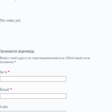
Submit Rating
Rate this item:
No votes yet.
Залишити відповідь
Ваша e-mail адреса не оприлюднюватиметься.
Обов’язкові поля
позначені
*
Ім’я
*
Email
*
Сайт