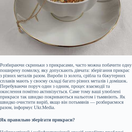
Розбираючи скриньки з прикрасами, часто можна побачити одну
поширену помилку, яку допускають дівчата: зберігання прикрас
з різних металів разом. Вироби із золота, срібла та біжутерних
сплавів мають у своєму складі багато різних металів і домішок.
Перебуваючи поруч один з одним, процес взаємодії та
окислення помітно активізується. Саме тому ваші улюблені
прикраси так швидко покриваються нальотом і тьмяніють. Як
швидко очистити виріб, якщо він потьмянів — розбираємося
разом, інформує Ukr.Media.
Як правильно зберігати прикраси?