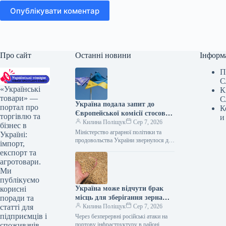
Опублікувати коментар
Про сайт
Останні новини
Інформ
П
С
«Українські
К
товари» —
С
Україна подала запит до
портал про
К
Європейської комісії стосовно
торгівлю та
и
допомоги аграрному сектору
Килина Поліщук
Сер 7, 2026
бізнес в
через блокаду портів.
Міністерство аграрної політики та
Україні:
продовольства України звернулося до
імпорт,
Європейської комісії з проханням
експорт та
виділити 220 млн євро безповоротної
агротовари.
підтримки для відшкодування…
Ми
публікуємо
Україна може відчути брак
корисні
місць для зберігання зерна
поради та
вже в листопаді.
Килина Поліщук
Сер 7, 2026
статті для
підприємців і
Через безперервні російські атаки на
портову інфраструктуру в районі
споживачів.