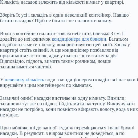
Кількість насадок залежить від кількості кімнат у квартирі.
Зберіть їх усі і складіть в один
невеликий контейнер. Навіщо
багато насадок? Щоб не бігати і не полоскати кожну.
Води в контейнер налийте зовсім небагато, близько 3 см. І
додайте до неї ковпачок
кондиціонера для білизни
. Багатьом
подобається мити підлогу, використовуючи цей засіб. Запах у
квартирі стоїть свіжий. А ще кондиціонер позбавляє від
прилипання частинок, адже у нього є антистатична дія.
Відповідно, підлога, вимита таким розчином, довше
залишатиметься чистою.
У
невелику кількість
води з кондиціонером складіть всі насадки і
вирушайте з цим контейнером по кімнатах.
Зазвичай однієї насадки вистачає на одну кімнату. Вимили,
залишили тут же на підлозі і йдіть мити наступну. Викручувати
насадки не потрібно, вони повністю вбирають вологу, вода з них
не капає.
При наближенні до ванної, туди ж переміщаються і ваші брудні
насадки. В результаті з відром возитися не доведеться, а по