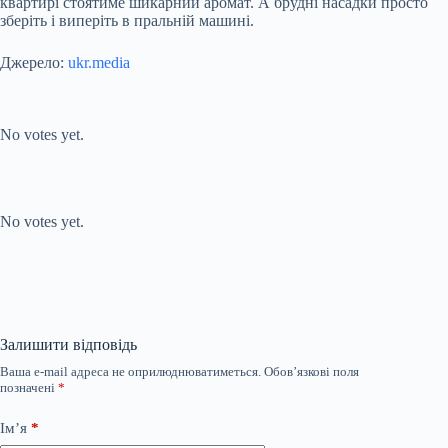
квартирі стоятиме шикарний аромат. А брудні насадки просто
зберіть і виперіть в пральній машині.
Джерело:
ukr.media
Submit Rating
Rate this item:
No votes yet.
Submit Rating
Rate this item:
No votes yet.
Залишити відповідь
Ваша e-mail адреса не оприлюднюватиметься.
Обов’язкові поля
позначені
*
Ім’я
*