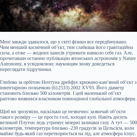
Мені завжди здавалося, що у світі фізики все передбачувано.
Чим менший космічний об’єкт, тим слабкіша його гравітаційна
сила, а отже — жодних шансів утримати навколо себе газ. Але,
прочитавши останню публікацію японських астрономів у Nature
Astronomy, я усвідомлюю: науковцям знову доведеться
переглядати підручники.
Глибоко за орбітою Нептуна дрейфує крижано-кам’яний об’єкт з
інвентарною позначкою (612533) 2002 XV93. Його діаметр
становить близько 500 кілометрів. І цей маленький об’єкт
раптово
виявився власником повноцінної глобальної атмосфери.
Щоб ви зрозуміли, наскільки це незвично: зазвичай об’єкти
такого розміру — це просто голі, холодні кулі. Навіть досить
великий Плутон ледь утримує мізерні залишки газу. А тут — 500
кілометрів, температура близько -230 градусів за Цельсієм, коли
майже будь-який газ перетворюється на лід, але атмосфера існує.