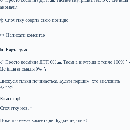
☄️ Просто космічна ДТП 🌋 Таємне внутрішнє тепло 🧐 Це інша
аномалія
☝️ Спочатку оберіть свою позицію
✏️ Написати коментар
📊 Карта думок
☄️ Просто космічна ДТП 0% 🌋 Таємне внутрішнє тепло 100% 🧐
Це інша аномалія 0% 💡
Дискусія тільки починається. Будьте першим, хто висловить
думку!
Коментарі
Спочатку нові ↕
Поки що немає коментарів. Будьте першим!