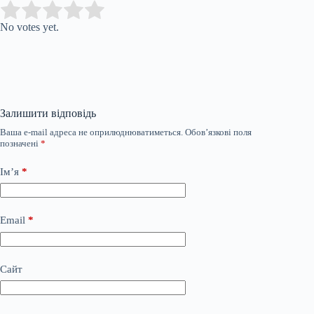
Submit Rating
Rate this item:
No votes yet.
Залишити відповідь
Ваша e-mail адреса не оприлюднюватиметься.
Обов’язкові поля
позначені
*
Ім’я
*
Email
*
Сайт