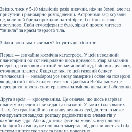
Звісно, тиск у 5-10 мільйонів разів нижчий, ніж на Землі, але газ
присутній і рівномірно розподілений. Астрономи зафіксували
це, коли цей брила проходив на тлі зірки, і світло згасало
поступово. Якби атмосфери не було, зірка б просто миттєво
“зникла” за краєм твердого тіла.
Звідки вона там з’явилася? Існують дві гіпотези.
Перша — звичайна космічна катастрофа. У цей невеликий
планетарний об’єкт нещодавно щось врізалося. Удар вивільнив
енергію, розплавив азотний чи метановий лід, і він випарувався,
оточивши планету. Якщо це так, то цей газовий бенкет
тимчасовий — незабаром усе знову замерзне і осяде на поверхні
як рідкісний іній. Згодом телескоп Джеймса Вебба зможе це
перевірити, просто спостерігаючи за зміною щільності оболонки.
Друга версія — кріовулканізм. Це означає, що щось нагріває
планету зсередини і викидає газ назовні. У таких ізольованих
тілах, без гравітаційного впливу великих сусідів, тепло може
генеруватися завдяки розпаду радіоактивних елементів у
кам’яному ядрі. Або ж діє інша фізична модель: внутрішній
підлідний океан дуже повільно замерзає, лід розширюється і під
тиском виштовхує воду та гази на поверхню.