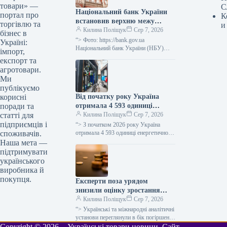
товари» —
С
Національний банк України
портал про
К
встановив верхню межу
торгівлю та
и
відсоткової ставки за
Килина Поліщук
Сер 7, 2026
бізнес в
тримісячними депозитними
“> Фото: https://bank.gov.ua
Україні:
сертифікатами, яка не
Національний банк України (НБУ)
імпорт,
визначив максимальний відсоток за
перевищує облікову ставку
експорт та
тримісячними обмеженими
плюс 3,5 процентних пункти.
агротовари.
депозитними сертифікатами, який
Ми
дорівнює обліковій ставці плюс…
публікуємо
Від початку року Україна
корисні
отримала 4 593 одиниці
поради та
енергетичного обладнання, ще
Килина Поліщук
Сер 7, 2026
статті для
1 206 очікується.
підприємців і
“> З початком 2026 року Україна
отримала 4 593 одиниці енергетичного
споживачів.
устаткування, включаючи генератори,
Наша мета —
трансформатори, блочно-модульні
підтримувати
котельні (БМК), когенераційні
українського
установки…
виробника й
покупця.
Експерти поза урядом
знизили оцінку зростання
української економіки на 2026
Килина Поліщук
Сер 7, 2026
рік з 2,4% до 1,1% через
“> Українські та міжнародні аналітичні
затяжну війну.
установи переглянули в бік погіршення
прогноз щодо збільшення реального
Copyright © 2026 - Українські товари новини. Сайт