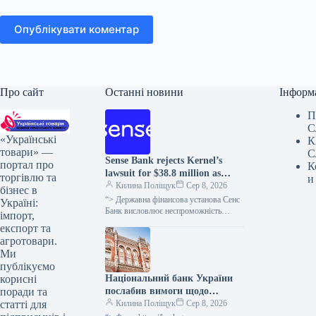
Опублікувати коментар
Про сайт
Останні новини
Інформ
П
С
«Українські
К
товари» —
С
Sense Bank rejects Kernel’s
портал про
К
lawsuit for $38.8 million as
торгівлю та
и
unfounded.
Килина Поліщук
Сер 8, 2026
бізнес в
“> Державна фінансова установа Сенс
Україні:
Банк висловлює неспроможність
імпорт,
вимог кіпрської компанії Etrecom
експорт та
Investments Limited, що входить до
агротовари.
агрогрупи “Кернел”, щодо…
Ми
публікуємо
Національний банк України
корисні
послабив вимоги щодо
поради та
реструктуризації позик для
Килина Поліщук
Сер 8, 2026
статті для