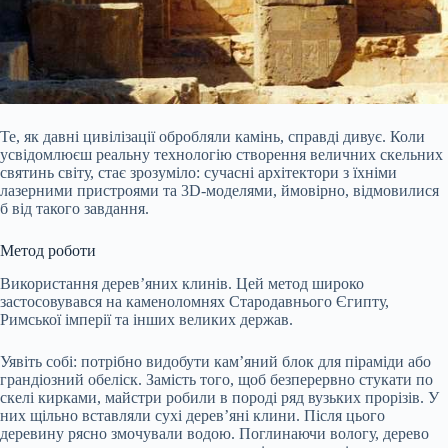
Те, як давні цивілізації обробляли камінь, справді дивує. Коли
усвідомлюєш реальну технологію створення величних скельних
святинь світу, стає зрозуміло: сучасні архітектори з їхніми
лазерними пристроями та 3D-моделями, ймовірно, відмовилися
б від такого завдання.
Метод роботи
Використання дерев’яних клинів. Цей метод широко
застосовувався на каменоломнях Стародавнього Єгипту,
Римської імперії та інших великих держав.
Уявіть собі: потрібно видобути кам’яний блок для піраміди або
грандіозний
обеліск. Замість того, щоб безперервно стукати по
скелі кирками, майстри робили в породі ряд вузьких прорізів. У
них щільно вставляли сухі дерев’яні клини. Після цього
деревину рясно змочували водою. Поглинаючи вологу, дерево