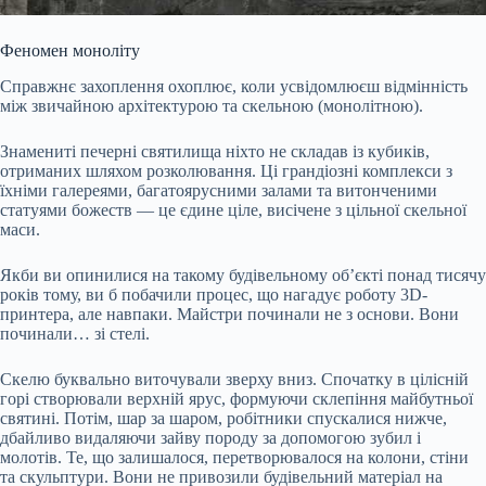
Феномен моноліту
Справжнє захоплення охоплює, коли усвідомлюєш відмінність
між звичайною архітектурою та скельною (монолітною).
Знамениті печерні святилища ніхто не складав із кубиків,
отриманих шляхом розколювання. Ці грандіозні комплекси з
їхніми галереями, багатоярусними залами та витонченими
статуями божеств — це єдине ціле, висічене з цільної скельної
маси.
Якби ви опинилися на такому будівельному об’єкті понад тисячу
років тому, ви б побачили процес, що нагадує роботу 3D-
принтера, але навпаки. Майстри починали не з основи. Вони
починали… зі стелі.
Скелю буквально виточували зверху вниз. Спочатку в цілісній
горі створювали верхній ярус, формуючи склепіння майбутньої
святині. Потім, шар за шаром, робітники спускалися нижче,
дбайливо видаляючи зайву породу за допомогою зубил і
молотів. Те, що залишалося, перетворювалося на колони, стіни
та скульптури. Вони не привозили будівельний матеріал на