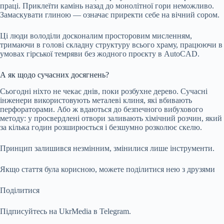
праці. Приклеїти камінь назад до монолітної гори неможливо.
Замаскувати глиною — означає приректи себе на вічний сором.
Ці люди володіли досконалим просторовим мисленням,
тримаючи в голові складну структуру всього храму, працюючи в
умовах гірської темряви без жодного проєкту в AutoCAD.
А як щодо сучасних досягнень?
Сьогодні ніхто не чекає днів, поки розбухне дерево. Сучасні
інженери використовують металеві клиня, які вбивають
перфораторами. Або ж вдаються до безпечного вибухового
методу: у просвердлені отвори заливають хімічний розчин, який
за кілька годин розширюється і безшумно розколює скелю.
Принцип залишився незмінним, змінилися лише інструменти.
Якщо стаття була корисною, можете поділитися нею з друзями
Поділитися
Підписуйтесь на UkrMedia в Telegram.