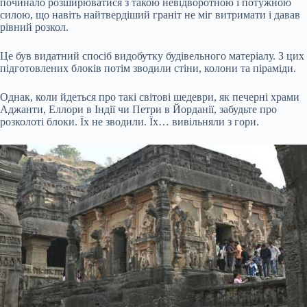
починало розширюватися з такою невідворотною і потужною
силою, що навіть найтвердіший граніт не міг витримати і давав
рівний розкол.
Це був видатний спосіб видобутку будівельного матеріалу. З цих
підготовлених блоків потім зводили стіни, колони та піраміди.
Однак, коли йдеться про такі світові шедеври, як печерні храми
Аджанти, Еллори в Індії чи Петри в Йорданії, забудьте про
розколоті блоки. Їх не зводили. Їх… вивільняли з гори.