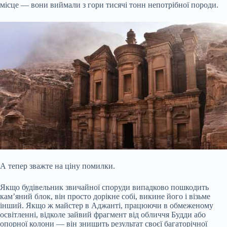
місце — вони виймали з гори тисячі тонн непотрібної породи.
А тепер зважте на ціну помилки.
Якщо будівельник звичайної споруди випадково пошкодить
кам’яний блок, він просто дорікне собі, викине його і візьме
інший. Якщо ж майстер в Аджанті, працюючи в обмеженому
освітленні, відколе зайвий фрагмент від обличчя Будди або
опорної колони — він знищить результат своєї багаторічної