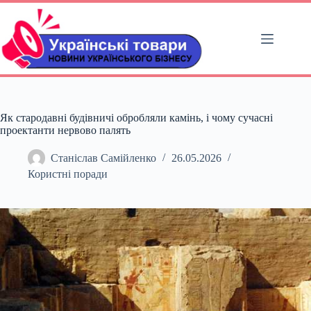
Перейти
до
вмісту
Як стародавні будівничі обробляли камінь, і чому сучасні
проектанти нервово палять
Станіслав Самійленко
26.05.2026
Користні поради