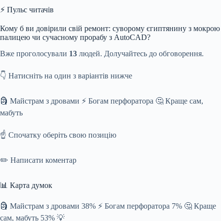
⚡ Пульс читачів
Кому б ви довірили свій ремонт: суворому єгиптянину з мокрою
палицею чи сучасному прорабу з AutoCAD?
Вже проголосували
13
людей. Долучайтесь до обговорення.
👇 Натисніть на один з варіантів нижче
🗿 Майстрам з дровами ⚡ Богам перфоратора 🤔 Краще сам,
мабуть
☝️ Спочатку оберіть свою позицію
✏️ Написати коментар
📊 Карта думок
🗿 Майстрам з дровами 38% ⚡ Богам перфоратора 7% 🤔 Краще
сам, мабуть 53% 💡