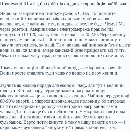
Почнемо зі Штатів, бо їхній підхід дивує європейців найбільше
Якщо ви зазирнете на типову кухню в США, то побачите
величезний холодильник, мікрохвильовку, обов’язково
кавоварку, але чайника там, швидше за все, не буде. Чому? Усе
через розетки. Американська електромережа працює під
напругою 110-120 вольт, тоді як наша — 220-230. Через меншу
напругу американські чайники просто не можуть розвинути
таку ж потужність, як наші. Там, де наш чайник закип’ятить літр
води за дві хвилини, американський буде працювати всі п’ять.
Чекати стільки часу заради однієї чашки напою ніхто не хоче.
Тому американці знайшли інший вихід — мікрохвильову піч.
Вони просто ставлять туди чашку з водою на пару хвилин.
Звучить як класна порада для економії часу, але тут є великий
підступ. З точки зору термодинаміки нагрівати воду
мікрохвилями — це жахливо неефективно. Чайник передає воді
80-90% енергії, а мікрохвильовка ледве половину, бо витрачає
багато електрики на роботу магнетрона і нагрівання самої
чашки. До того ж це буває небезпечно. У мікрохвильовці вода
може нагрітися вище точки кипіння, але без утворення
бульбашок. Варто потім кинути в таку чашку пакетик чаю — і
окріп може буквально “вибухнути” прямо в обличчя. Тож