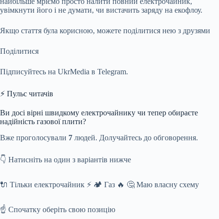
найбільше мріємо просто налити повний електрочайник,
увімкнути його і не думати, чи вистачить заряду на екофлоу.
Якщо стаття була корисною, можете поділитися нею з друзями
Поділитися
Підписуйтесь на UkrMedia в Telegram.
⚡ Пульс читачів
Ви досі вірні швидкому електрочайнику чи тепер обираєте
надійність газової плити?
Вже проголосували
7
людей. Долучайтесь до обговорення.
👇 Натисніть на один з варіантів нижче
🔌 Тільки електрочайник ⚡️ 🏕️ Газ 🔥 🤔 Маю власну схему
☝️ Спочатку оберіть свою позицію