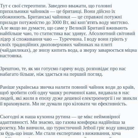
Тут є свої стереотипи. Заведено вважати, що головні
прихильники чайників — це британці. Вони дійсно їх
обожнюють. Британські чайники — це справжні потужні
прилади потужністю до 3000 Вт, які кип’ятять воду миттєво.
Але якщо ви думаєте, що саме у Великій Британії вживають
найбільше чаю, то статистика вас здивує. Абсолютний світовий
лідер зі споживання чаю — Туреччина. І воду вони гріють у
своїх традиційних двоповерхових чайниках на плиті
(чайданликах), де знизу кипить вода, а зверху заварюється міцна
настоянка.
Зрештою, те, як ми готуємо гарячу воду, розповідає про нас
набагато більше, ніж здається на перший погляд.
Раніше українська звичка налити повний чайник води до країв,
щоб зробити собі одну чашку розчинної кави, видавала в нас
людей, які жили в епоху дуже дешевої електроенергії і не звикли
її враховувати. Ми не думали про кіловати чи ефективність.
Сьогодні ж наша кухонна рутина — це мікс неймовірної
адаптивності. Ми знаємо, що газова конфорка надійніша за
розетку. Ми вивчили, що туристичний Jetboil гріє воду швидше
за будь-що інше. Ми стали експертами з виживання, хоча