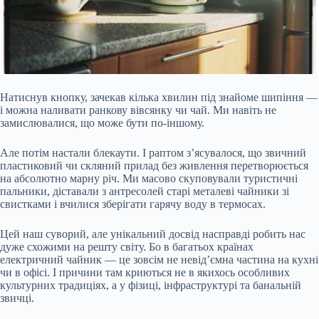
Натиснув кнопку, зачекав кілька хвилин під знайоме шипіння —
і можна наливати ранкову вівсянку чи чай. Ми навіть не
замислювалися, що може бути по-іншому.
Але потім настали блекаути. І раптом з’ясувалося, що звичний
пластиковий чи скляний прилад без живлення перетворюється
на абсолютно марну річ. Ми масово скуповували туристичні
пальники, діставали з антресолей старі металеві чайники зі
свистками і вчилися зберігати гарячу воду в термосах.
Цей наш суворий, але унікальний досвід насправді робить
нас
дуже схожими на решту світу. Бо в багатьох країнах
електричний чайник — це зовсім не невід’ємна частина на кухні
чи в офісі. І причини там криються не в якихось особливих
культурних традиціях, а у фізиці, інфраструктурі та банальній
звичці.