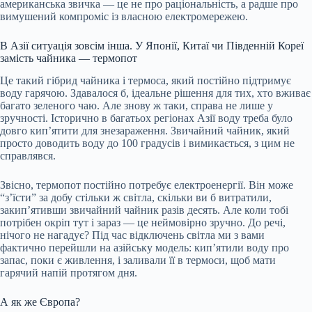
американська звичка — це не про раціональність, а радше про
вимушений компроміс із власною електромережею.
В Азії ситуація зовсім інша. У Японії, Китаї чи Південній Кореї
замість чайника — термопот
Це такий гібрид чайника і термоса, який постійно підтримує
воду гарячою. Здавалося б, ідеальне рішення для тих, хто вживає
багато зеленого чаю. Але знову ж таки, справа не лише у
зручності. Історично в багатьох регіонах Азії воду треба було
довго кип’ятити для знезараження. Звичайний чайник, який
просто доводить воду до 100 градусів і вимикається, з цим не
справлявся.
Звісно, термопот постійно потребує електроенергії. Він може
“з’їсти” за добу стільки ж світла, скільки ви б витратили,
закип’ятивши звичайний чайник разів десять. Але коли тобі
потрібен окріп тут і зараз — це неймовірно зручно. До речі,
нічого не нагадує? Під час відключень світла ми з вами
фактично перейшли на азійську модель: кип’ятили воду про
запас, поки є живлення, і заливали її в термоси, щоб мати
гарячий напій протягом дня.
А як же Європа?