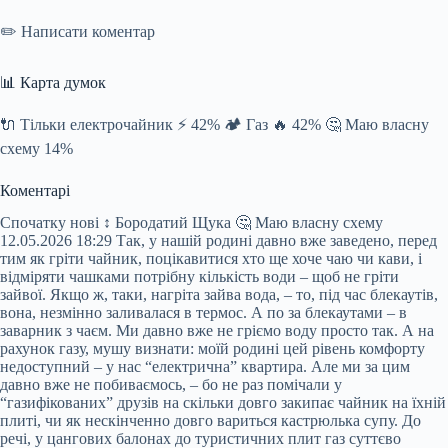
✏️ Написати коментар
📊 Карта думок
🔌 Тільки електрочайник ⚡️ 42% 🏕️ Газ 🔥 42% 🤔 Маю власну
схему 14%
Коментарі
Спочатку нові ↕ Бородатий Щука 🤔 Маю власну схему
12.05.2026 18:29 Так, у нашій родині давно вже заведено, перед
тим як гріти чайник, поцікавитися хто ще хоче чаю чи кави, і
відміряти чашками потрібну кількість води – щоб не гріти
зайвої. Якщо ж, таки, нагріта зайва вода, – то, під час блекаутів,
вона, незмінно заливалася в термос. А по за блекаутами – в
заварник з чаєм. Ми давно вже не гріємо воду просто так. А на
рахунок газу, мушу визнати: моїй родині цей рівень комфорту
недоступний – у нас “електрична” квартира. Але ми за цим
давно вже не побиваємось, – бо не раз помічали у
“газифікованих” друзів на скільки довго закипає чайник на їхній
плиті, чи як нескінченно довго вариться кастрюлька супу. До
речі, у цангових балонах до туристичних плит газ суттєво