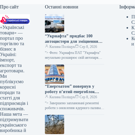
Про сайт
Останні новини
Інформ
П
С
«Українські
К
товари» —
С
“Укрнафта” придбає 100
портал про
К
автоцистерн для зміцнення
торгівлю та
и
безпеки доставки палива
Килина Поліщук
Сер 8, 2026
бізнес в
“> Фото: Укрнафта ПАТ "Укрнафта"
Україні:
неухильно розширює свій автопарк
імпорт,
цистерн для підвищення стабільності
експорт та
забезпечення пальним по всій території
агротовари.
держави, проінформувала…
Ми
публікуємо
“Енергоатом” повернув у
корисні
роботу п’ятий енергоблок
поради та
після планового технічного
Килина Поліщук
Сер 8, 2026
статті для
обслуговування.
підприємців і
“> Завершено заплановані ремонтні
роботи з оновлення ядерного палива
споживачів.
на п’яти енергетичних блоках атомних
Наша мета —
електростанцій, а також технічне
підтримувати
обслуговування двох…
українського
виробника й