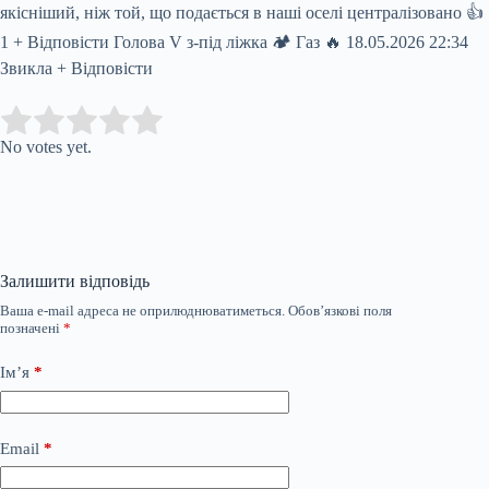
якісніший, ніж той, що подається в наші оселі централізовано 👍
1 + Відповісти Голова V з-під ліжка 🏕️ Газ 🔥 18.05.2026 22:34
Звикла + Відповісти
Submit Rating
Rate this item:
No votes yet.
Залишити відповідь
Ваша e-mail адреса не оприлюднюватиметься.
Обов’язкові поля
позначені
*
Ім’я
*
Email
*