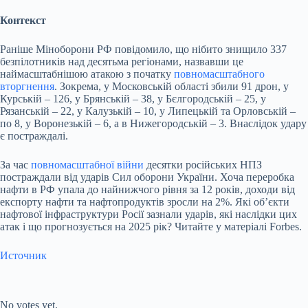
Контекст
Раніше Міноборони РФ повідомило, що нібито знищило 337
безпілотників над десятьма регіонами, назвавши це
наймасштабнішою атакою з початку
повномасштабного
вторгнення
. Зокрема, у Московській області збили 91 дрон, у
Курській – 126, у Брянській – 38, у Бєлгородській – 25, у
Рязанській – 22, у Калузькій – 10, у Липецькій та Орловській –
по 8, у Воронезькій – 6, а в Нижегородській – 3. Внаслідок удару
є постраждалі.
За час
повномасштабної війни
десятки російських НПЗ
постраждали від ударів Сил оборони України. Хоча переробка
нафти в РФ упала до найнижчого рівня за 12 років, доходи від
експорту нафти та нафтопродуктів зросли на 2%. Які об’єкти
нафтової інфраструктури Росії зазнали ударів, які наслідки цих
атак і що прогнозується на 2025 рік? Читайте у матеріалі Forbes.
Источник
Submit Rating
Rate this item:
No votes yet.