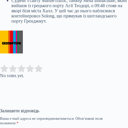
Судячи з сайту MarineTraffic, танкер Stena Immaculate, який
вийшов із грецького порту Агії Теодорі, о 09:48 стояв на
якорі біля міста Халл. У цей час до нього наблизився
контейнеровоз Solong, що прямував із шотландського
порту Гренджмут.
Submit Rating
Rate this item:
No votes yet.
Залишити відповідь
Ваша e-mail адреса не оприлюднюватиметься.
Обов’язкові поля
позначені
*