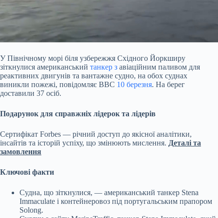
У Північному морі біля узбережжя Східного Йоркширу
зіткнулися американський
танкер з
авіаційним паливом для
реактивних двигунів та вантажне судно, на обох суднах
виникли
пожежі, повідомляє ВВС
10 березня
. На берег
доставили 37 осіб.
Подарунок для справжніх лідерок та лідерів
Сертифікат Forbes — річний доступ до якісної аналітики,
інсайтів та історій успіху, що змінюють мислення.
Деталі та
замовлення
Ключові факти
Судна, що зіткнулися, — американський танкер Stena
Immaculate і контейнеровоз під португальським прапором
Solong.