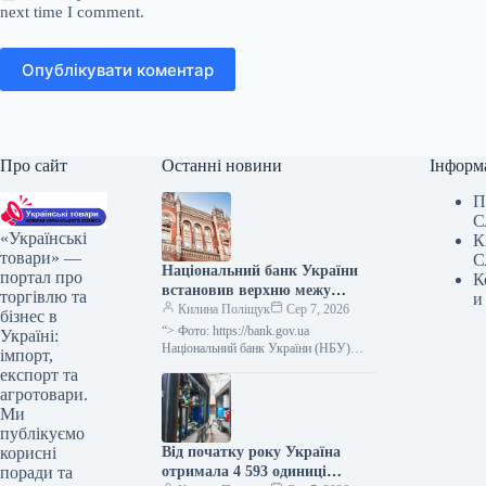
next time I comment.
Опублікувати коментар
Про сайт
Останні новини
Інформ
П
С
«Українські
К
товари» —
С
Національний банк України
портал про
К
встановив верхню межу
торгівлю та
и
відсоткової ставки за
Килина Поліщук
Сер 7, 2026
бізнес в
тримісячними депозитними
“> Фото: https://bank.gov.ua
Україні:
сертифікатами, яка не
Національний банк України (НБУ)
імпорт,
визначив максимальний відсоток за
перевищує облікову ставку
експорт та
тримісячними обмеженими
плюс 3,5 процентних пункти.
агротовари.
депозитними сертифікатами, який
Ми
дорівнює обліковій ставці плюс…
публікуємо
Від початку року Україна
корисні
отримала 4 593 одиниці
поради та