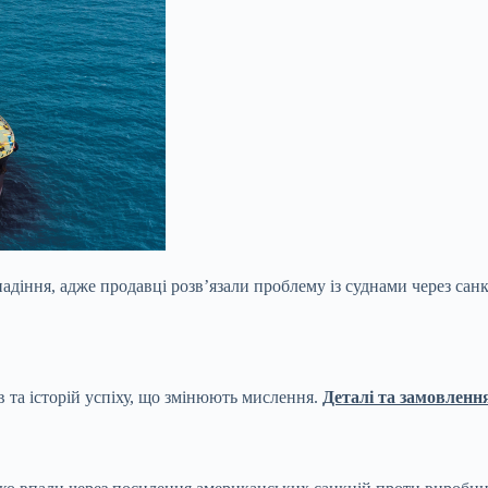
 падіння, адже продавці розв’язали проблему із суднами через са
в та історій успіху, що змінюють мислення.
Деталі та замовленн