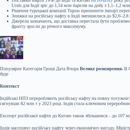
Поставки нафти з РФ до Індії та Китаю
на початку
року різ
Urals для Індії зріс до 1,54 млн барелів на добу з 1,1–1,2 мл
Рішення турецької компанії Tupras припинити імпорт перена
Знижки на російську нафту в Індії зменшилися до $2,6–2,8
Джерела зазначають, що доставка перестала бути проблемою
фрахту зросли до річного максимуму.
Популярне
Категорія Гроші Дата Вчора
Велике розширення.
В 
буде
Контекст
Індійські НПЗ переробляють російську нафту на повну потужність 
сягнувши 82 млн т у 2023 році. Індія стала ключовим переробни
Експорт російської нафти до Китаю також збільшився – до 107 мл
Індія закуповує російську нафту через економічну вигоду. Мініс