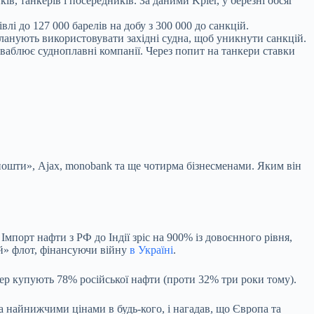
, танкерів і посередників. За даними Kpler, у березні обсяг
і до 127 000 барелів на добу з 300 000 до санкцій.
 планують використовувати західні судна, щоб уникнути санкцій.
иваблює судноплавні компанії. Через попит на танкери ставки
ошти», Ajax, monobank та ще чотирма бізнесменами. Яким він
мпорт нафти з РФ до Індії зріс на 900% із довоєнного рівня,
ий» флот, фінансуючи війну
в Україні
.
епер купують 78% російської нафти (проти 32% три роки тому).
а найнижчими цінами в будь-кого, і нагадав, що Європа та