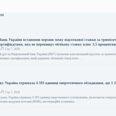
ни
банк України встановив верхню межу відсоткової ставки за триміс
ертифікатами, яка не перевищує облікову ставку плюс 3,5 процентни
к
Сер 7, 2026
bank.gov.ua Національний банк України (НБУ) визначив максимальний відсоток за триміся
тними сертифікатами, який дорівнює обліковій ставці плюс…
ку Україна отримала 4 593 одиниці енергетичного обладнання, ще 1 2
к
Сер 7, 2026
6 року Україна отримала 4 593 одиниці енергетичного устаткування, включаючи генерат
лочно-модульні котельні (БМК), когенераційні установки…