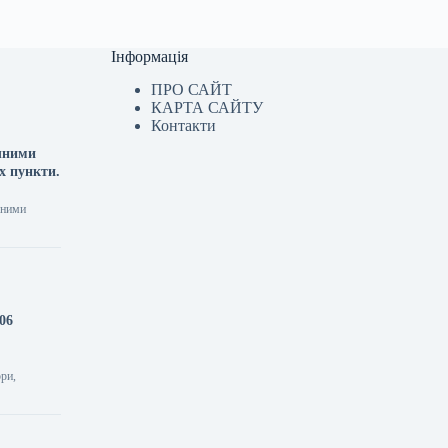
Інформація
ПРО САЙТ
КАРТА САЙТУ
Контакти
ячними
х пункти.
чними
06
ори,