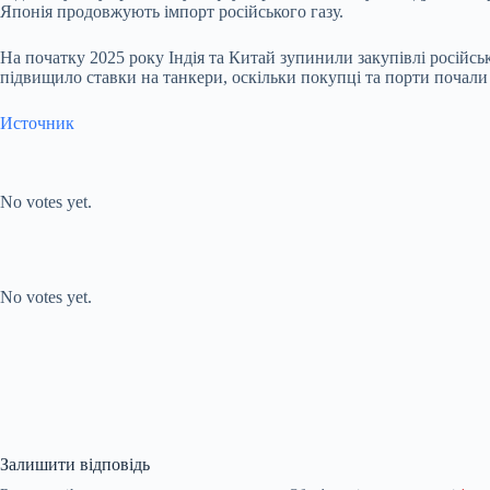
Японія продовжують імпорт російського газу.
На початку 2025 року Індія та Китай зупинили закупівлі російс
підвищило ставки на танкери, оскільки покупці та порти почали
Источник
Submit Rating
Rate this item:
No votes yet.
Submit Rating
Rate this item:
No votes yet.
Залишити відповідь