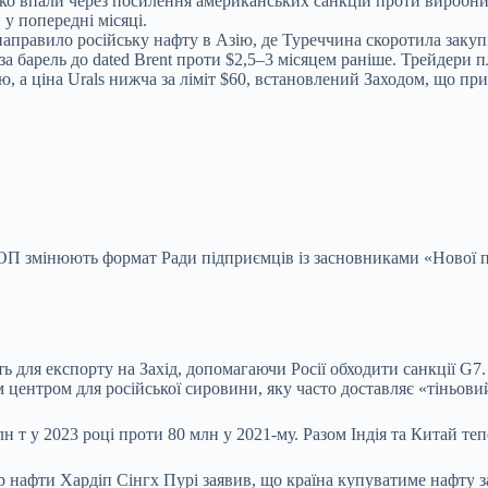
ко впали через посилення американських санкцій проти виробників
н у попередні місяці.
правило російську нафту в Азію, де Туреччина скоротила закупівл
 за барель до dated Brent проти $2,5–3 місяцем раніше. Трейдери
, а ціна Urals нижча за ліміт $60, встановлений Заходом, що пр
ОП змінюють формат Ради підприємців із засновниками «Нової п
для експорту на Захід, допомагаючи Росії обходити санкції G7. І
м центром для російської сировини, яку часто доставляє «тіньов
н т у 2023 році проти 80 млн у 2021-му. Разом Індія та Китай т
тр нафти Хардіп Сінгх Пурі заявив, що країна купуватиме нафту з