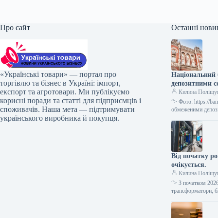
Про сайт
Останні нови
«Українські товари» — портал про
Національний 
торгівлю та бізнес в Україні: імпорт,
депозитними с
експорт та агротовари. Ми публікуємо
Килина Поліщу
корисні поради та статті для підприємців і
“> Фото: https://
споживачів. Наша мета — підтримувати
обмеженими депози
українського виробника й покупця.
Від початку ро
очікується.
Килина Поліщу
“> З початком 202
трансформатори, б