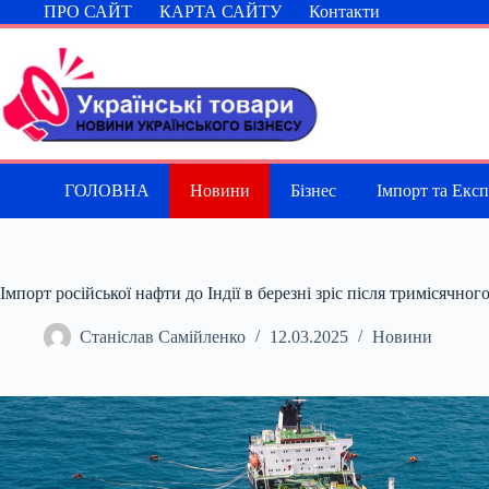
Перейти
ПРО САЙТ
КАРТА САЙТУ
Контакти
до
вмісту
ГОЛОВНА
Новини
Бізнес
Імпорт та Екс
Імпорт російської нафти до Індії в березні зріс після тримісячного
Станіслав Самійленко
12.03.2025
Новини