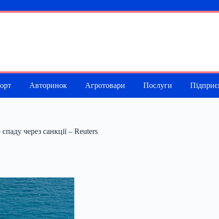
порт
Авторинок
Агротовари
Послуги
Підприє
 спаду через санкції – Reuters