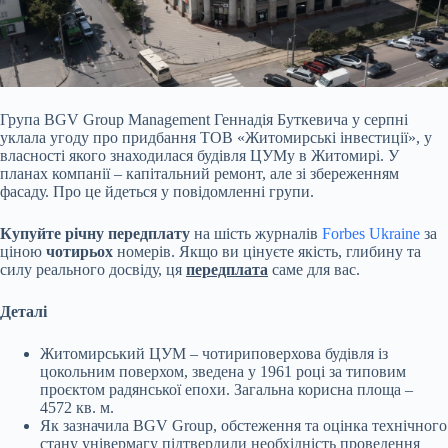
Група BGV Group Management Геннадія Буткевича у серпні
уклала угоду про придбання ТОВ «Житомирські інвестиції», у
власності якого знаходилася будівля ЦУМу в Житомирі. У
планах компанії – капітальний ремонт, але зі збереженням
фасаду. Про це йдеться у повідомленні групи.
Купуйте річну передплату
на шість журналів
Forbes Ukraine
за
ціною
чотирьох
номерів. Якщо ви цінуєте якість, глибину та
силу реального досвіду, ця
передплата
саме для вас.
Деталі
Житомирський ЦУМ – чотириповерхова будівля із
цокольним поверхом, зведена у 1961 році за типовим
проєктом радянської епохи. Загальна корисна площа –
4572 кв. м.
Як зазначила BGV Group, обстеження та оцінка технічного
стану універмагу підтвердили необхідність проведення