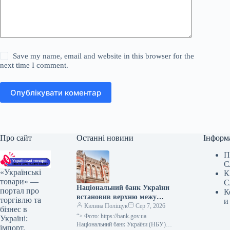
Save my name, email and website in this browser for the
next time I comment.
Опублікувати коментар
Про сайт
Останні новини
Інформ
П
С
«Українські
К
товари» —
С
Національний банк України
портал про
К
встановив верхню межу
торгівлю та
и
відсоткової ставки за
Килина Поліщук
Сер 7, 2026
бізнес в
тримісячними депозитними
“> Фото: https://bank.gov.ua
Україні:
сертифікатами, яка не
Національний банк України (НБУ)
імпорт,