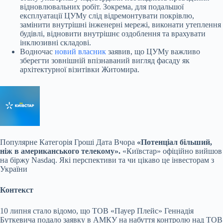
відновлювальних робіт. Зокрема, для подальшої
експлуатації ЦУМу слід відремонтувати покрівлю,
замінити внутрішні інженерні мережі, виконати утеплення
будівлі, відновити внутрішнє оздоблення та врахувати
інклюзивні складові.
Водночас
новий власник
заявив, що ЦУМу важливо
зберегти зовнішній впізнаваний вигляд фасаду як
архітектурної візитівки Житомира.
Популярне
Категорія Гроші Дата Вчора
«Потенціал більший,
ніж в американського телекому».
«Київстар» офіційно вийшов
на біржу Nasdaq. Які перспективи та чи цікаво це інвесторам з
України
Контекст
10 липня стало відомо, що ТОВ «Пауер Плейс» Геннадія
Буткевича подало заявку в АМКУ на набуття контролю над ТОВ