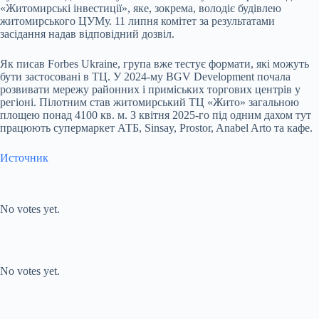
«Житомирські інвестиції», яке, зокрема, володіє будівлею
житомирського ЦУМу. 11 липня комітет за результатами
засідання надав відповідний дозвіл.
Як писав Forbes Ukraine, група вже тестує формати, які можуть
бути застосовані в ТЦ. У 2024-му BGV Development почала
розвивати мережу районних і приміських торгових центрів у
регіоні. Пілотним став житомирський ТЦ «Жито» загальною
площею понад 4100 кв. м. З квітня 2025-го під одним дахом тут
працюють супермаркет АТБ, Sinsay, Prostor, Anabel Arto та кафе.
Источник
Submit Rating
Rate this item:
No votes yet.
Submit Rating
Rate this item:
No votes yet.