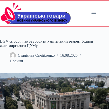
Перейти
до
вмісту
BGV Group планує зробити капітальний ремонт будівлі
житомирського ЦУМу
Станіслав Самійленко
16.08.2025
Новини