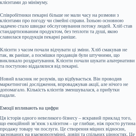
клієнтами до мінімуму.
Співробітники пекарні більше не мали часу на розмови з
клієнтами про погоду чи сімейні справи. Їхньою основною
задачею стало швидке обслуговування потоку людей. Хліб став
стандартизованим продуктом, без теплоти та душі, якою
славилася продукція пекарні раніше.
Клієнти з часом почали відчувати ці зміни. Хліб смакував не
так, як раніше, а посмішки продавців були штучними, що
викликало роздратування. Клієнти почали шукати альтернативи
та поступово віддалялися від пекарні.
Новий власник не розумів, що відбувається. Він проводив
маркетингові дослідження, впроваджував акції, але нічого не
допомагало. Кількість клієнтів зменшувалася, а прибутки
падали.
Емоції впливають на цифри
Ця історія одного невеликого бізнесу – яскравий приклад того,
що емоційний звʼязок з клієнтом – це глибше, ніж просто рутина
продажу товару чи послуги. Це створення міцних відносин,
заснованих на взаєморозумінні, довірі та спільних цінностях. Це