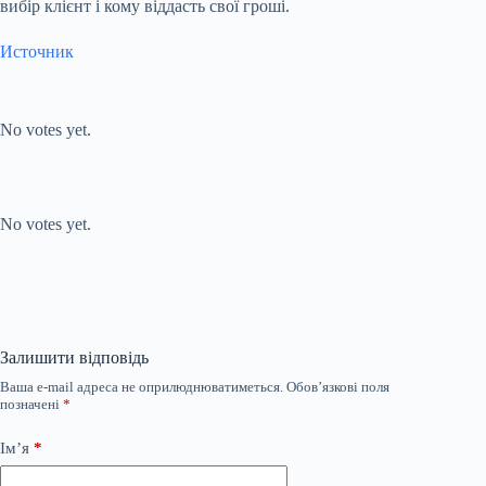
вибір клієнт і кому віддасть свої гроші.
Источник
Submit Rating
Rate this item:
No votes yet.
Submit Rating
Rate this item:
No votes yet.
Залишити відповідь
Ваша e-mail адреса не оприлюднюватиметься.
Обов’язкові поля
позначені
*
Ім’я
*