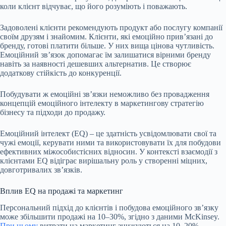
коли клієнт відчуває, що його розуміють і поважають.
Задоволені клієнти рекомендують продукт або послугу компанії
своїм друзям і знайомим. Клієнти, які емоційно привʼязані до
бренду, готові платити більше. У них вища цінова чутливість.
Емоційний звʼязок допомагає їм залишатися вірними бренду
навіть за наявності дешевших альтернатив. Це створює
додаткову стійкість до конкуренції.
Побудувати ж емоційні зв’язки неможливо без провадження
концепцій емоційного інтелекту в маркетингову стратегію
бізнесу та підходи до продажу.
Емоційний інтелект (ЕQ) – це здатність усвідомлювати свої та
чужі емоції, керувати ними та використовувати їх для побудови
ефективних міжособистісних відносин. У контексті взаємодії з
клієнтами ЕQ відіграє вирішальну роль у створенні міцних,
довготривалих зв’язків.
Вплив ЕQ на продажі та маркетинг
Персональний підхід до клієнтів і побудова емоційного звʼязку
може збільшити продажі на 10–30%, згідно з даними McKinsey.
При цьому
витрати на маркетинг знижуються на 10–20%.