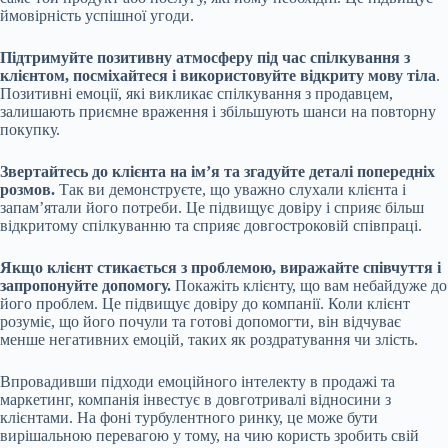
ймовірність успішної угоди.
Підтримуйте позитивну атмосферу під час спілкування з
клієнтом, посміхайтеся і використовуйте відкриту мову тіла
.
Позитивні емоції, які викликає спілкування з продавцем,
залишають приємне враження і збільшують шанси на повторну
покупку.
Звертайтесь до клієнта на імʼя та згадуйте деталі попередніх
розмов.
Так ви демонструєте, що уважно слухали клієнта і
запамʼятали його потреби. Це підвищує довіру і сприяє більш
відкритому спілкуванню та сприяє довгостроковій співпраці.
Якщо клієнт стикається з проблемою, виражайте співчуття і
запропонуйте допомогу.
Покажіть клієнту, що вам небайдуже до
його проблем. Це підвищує довіру до компанії. Коли клієнт
розуміє, що його почули та готові допомогти, він відчуває
менше негативних емоцій, таких як роздратування чи злість.
Впровадивши підходи емоційного інтелекту в продажі та
маркетинг, компанія інвестує в довготривалі відносини з
клієнтами. На фоні турбулентного ринку, це може бути
вирішальною перевагою у тому, на чию користь зробить свій