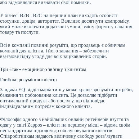
або відмовлялися визнавати свої помилки.
У бізнесі B2B і B2C на перший план виходять особисті
стосунки, довіра, авторитет. Важливо досягнути компромісу,
який може включати додаткові умови, зміну формату надання
товару та послуги.
Всі в компанії повинні розуміти, що продавець є обличчям
компанії для клієнта, і його завдання – забезпечити
взаємовигідну угоду для всіх зацікавлених сторін.
Три «так» емоційного зв’язку з клієнтом
Глибоке розуміння клієнта
Завдяки ЕQ відділ маркетингу може краще зрозуміти потреби,
бажання та побоювання клієнта. Це дозволяє підібрати
оптимальний продукт або послугу, що відповідає
індивідуальним потребам кожного клієнта.
Філософія одного з найбільших онлайн-ритейлерів взуття та
одягу у світі Zappos – клієнт на першому місці – відома своїм
нестандартним підходом до обслуговування клієнтів.
Співробітникам надають величезну свободу розвʼязувати