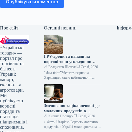
Опублікувати коментар
Про сайт
Останні новини
Інформ
«Українські
товари» —
FPV-дрони та напади на
портал про
портові зони ускладнили
торгівлю та
діяльність сільгоспвиробників
Владислав Шепель
Сер 6, 2026
бізнес в
Харківської області —
” data-title=”Зберігати зерно на
Україні:
КУРКУЛЬ
Харківщині стало небезпечно —
імпорт,
фермер” data-
експорт та
url=”https://kurkul.com/news/41851-
агротовари.
zberigati-zerno-na-harkivschini-stalo-
Ми
nebezpechno–fermer”> Зберігати
публікуємо
врожай на Харківщині стало
Зменшення зацікавленості до
корисні
ризиковано — аграрій 5 серпня…
молочних продуктів в
поради та
Україні, восени ймовірне
Килина Поліщук
Сер 6, 2026
статті для
підвищення вартості на 5-
підприємців і
> Фото: Unsplash Вартість молочних
10% – АВМ
продуктів в Україні може зрости на 5-
споживачів.
10% до кінця літнього періоду та