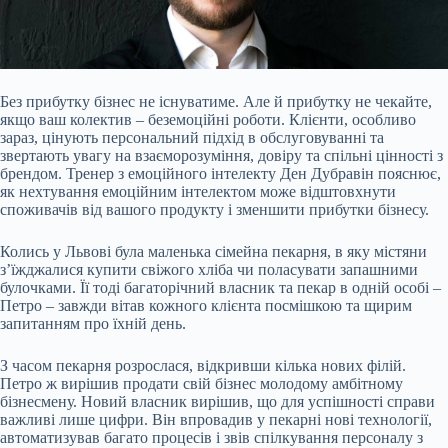
Без прибутку бізнес не існуватиме. Але й прибутку не чекайте,
якщо ваш колектив – беземоційні роботи. Клієнти, особливо
зараз, цінують персональний підхід в
обслуговуванні та
звертають увагу на взаєморозуміння, довіру та спільні цінності з
брендом. Тренер з емоційного інтелекту Ден Дубравін пояснює,
як нехтування емоційним інтелектом може відштовхнути
споживачів від вашого продукту і зменшити прибутки бізнесу.
Колись у Львові була маленька сімейна пекарня, в яку містяни
зʼїжджалися купити свіжого хліба чи поласувати запашними
булочками. Її тоді багаторічний власник та пекар в одній особі –
Петро – завжди вітав кожного клієнта посмішкою та щирим
запитанням про їхній день.
З часом пекарня розрослася, відкривши кілька нових філій.
Петро ж вирішив продати свій бізнес молодому амбітному
бізнесмену. Новий власник вирішив, що для успішності справи
важливі лише цифри. Він впровадив у пекарні нові технології,
автоматизував багато процесів і звів спілкування персоналу з