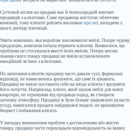
Суттєвий вплив на продажі має й безпосередній контакт
продавців з клієнтами. Саме продавець виступає обличчям
компанії, тому клієнти роблять висновки
про неї
, виходячи з
цього досвіду взаємодії.
Уявіть компанію, яка виробляє високоякісні меблі. Попри чудову
продукцію, компанія почала втрачати клієнтів. Виявилося, що
проблема не стосувалася якості їхніх меблів. Попри високі
знання свого товару продавці не вміли встановлювати
емоційний звʼязок з клієнтами.
На запитання клієнтів продавці часто давали сухі, формальні
відповіді, не намагаючись зрозуміти, що саме їх цікавить.
Продавці не вміли поставити себе на місце клієнта і зрозуміти
його почуття. Наприклад, клієнт, який шукав меблі для нової
квартири, не отримував від продавця порад, як створити
затишну атмосферу. Продавці ж були більше зацікавлені укласти
угоду, намагалися продати найдорожчі моделі, не враховуючи
бюджет і побажання клієнта.
У випадку виникнення проблем з доставленням або якістю
товару, продавці часто перекладали відповідальність на інших