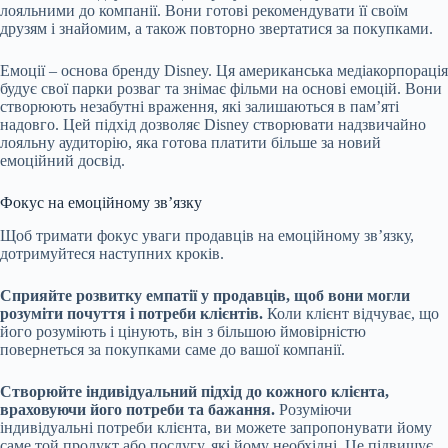
лояльними до компанії. Вони готові рекомендувати її своїм
друзям і знайомим, а також повторно звертатися за покупками.
Емоції – основа бренду Disney. Ця американська медіакорпорація
будує свої парки розваг та знімає фільми на основі емоцій. Вони
створюють незабутні враження, які залишаються в памʼяті
надовго. Цей підхід дозволяє Disney створювати надзвичайно
лояльну аудиторію, яка готова платити більше за новий
емоційний досвід.
Фокус на емоційному зв’язку
Щоб тримати фокус уваги продавців на емоційному зв’язку,
дотримуйтеся наступних кроків.
Сприяйте розвитку емпатії у продавців, щоб вони могли
розуміти почуття і потреби клієнтів.
Коли клієнт відчуває, що
його розуміють і цінують, він з більшою ймовірністю
повернеться за покупками саме до вашої компанії.
Створюйте індивідуальний підхід до кожного клієнта,
враховуючи його потреби та бажання.
Розуміючи
індивідуальні потреби клієнта, ви можете запропонувати йому
саме той продукт або послугу, які йому необхідні. Це підвищує