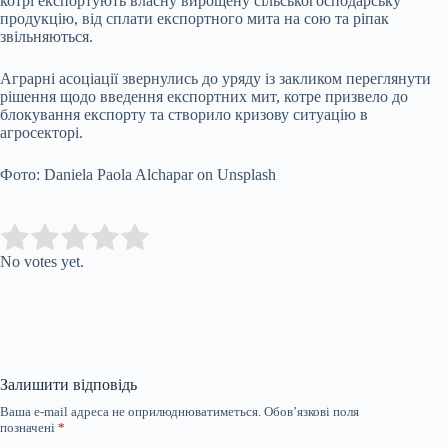
котрі експортують власну вирощену сільськогосподарську
продукцію, від сплати експортного мита на сою та ріпак
звільняються.
Аграрні асоціації звернулись до уряду із закликом переглянути
рішення щодо введення експортних мит, котре призвело до
блокування експорту та створило кризову ситуацію в
агросекторі.
Фото: Daniela Paola Alchapar on Unsplash
Submit Rating
Rate this item:
No votes yet.
Залишити відповідь
Ваша e-mail адреса не оприлюднюватиметься.
Обов’язкові поля
позначені
*