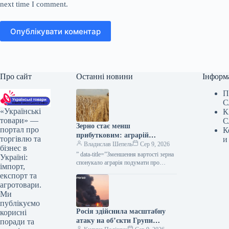
next time I comment.
Опублікувати коментар
Про сайт
Останні новини
Інформ
П
С
«Українські
К
товари» —
С
Зерно стає менш
портал про
К
прибутковим: аграрій
торгівлю та
и
подумує про жито як
Владислав Шепель
Сер 9, 2026
бізнес в
альтернативу — KURKUL
” data-title=”Зменшення вартості зерна
Україні:
спонукало аграрія подумати про
імпорт,
перехід з пшениці на жито” data-
експорт та
url=”https://kurkul.com/news/41856-
агротовари.
cherez-padinnya-tsin-na-zerno-fermer-
Ми
zadumavsya-pro-zaminu-pshenitsi-
публікуємо
jitom”> Через зниження вартості зерна
Росія здійснила масштабну
корисні
аграрій замислився…
атаку на об’єкти Групи
поради та