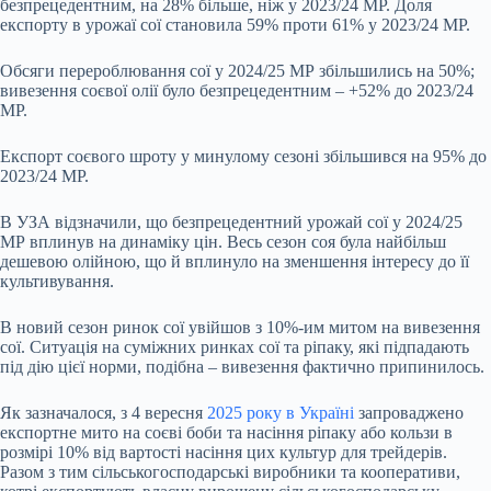
безпрецедентним, на 28% більше, ніж у 2023/24 МР. Доля
експорту в урожаї сої становила 59% проти 61% у 2023/24 МР.
Обсяги перероблювання сої у 2024/25 МР збільшились на 50%;
вивезення соєвої олії було безпрецедентним – +52% до 2023/24
МР.
Експорт соєвого шроту у минулому сезоні збільшився на 95% до
2023/24 МР.
В УЗА відзначили, що безпрецедентний урожай сої у 2024/25
МР вплинув на динаміку цін. Весь сезон соя була найбільш
дешевою олійною, що й вплинуло на зменшення інтересу до її
культивування.
В новий сезон ринок сої увійшов з 10%-им митом на вивезення
сої. Ситуація на суміжних ринках сої та ріпаку, які підпадають
під дію цієї норми, подібна – вивезення фактично припинилось.
Як зазначалося, з 4 вересня
2025 року
в Україні
запроваджено
експортне мито на соєві боби та насіння ріпаку або кользи в
розмірі 10% від вартості насіння цих культур для трейдерів.
Разом з тим сільськогосподарські виробники та кооперативи,