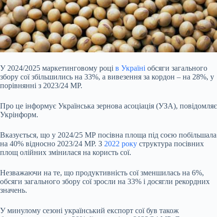
У 2024/2025 маркетинговому році
в Україні
обсяги загального
збору сої збільшились на 33%, а вивезення за кордон – на 28%, у
порівнянні з 2023/24 МР.
Про це інформує Українська зернова асоціація (УЗА), повідомляє
Укрінформ.
Вказується, що у 2024/25 МР посівна площа під соєю побільшала
на 40% відносно 2023/24 МР. З
2022 року
структура посівних
площ олійних змінилася на користь сої.
Незважаючи на те, що продуктивність сої зменшилась на 6%,
обсяги загального збору сої зросли на 33% і досягли
рекордних
значень.
У минулому сезоні український експорт сої був також