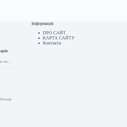
Інформація
ПРО САЙТ
КАРТА САЙТУ
Контакти
ларів
 же час,…
білізації