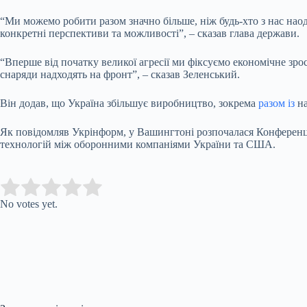
“Ми можемо робити разом значно більше, ніж будь-хто з нас нао
конкретні перспективи та можливості”, – сказав глава держави.
“Вперше від початку великої агресії ми фіксуємо економічне зрос
снаряди надходять на фронт”, – сказав Зеленський.
Він додав, що Україна збільшує виробництво, зокрема
разом із
на
Як повідомляв Укрінформ, у Вашингтоні розпочалася Конференці
технологій між оборонними компаніями України та США.
Submit Rating
Rate this item:
No votes yet.