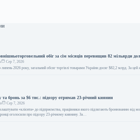
ни
овнішньоторговельний обіг за сім місяців перевищив 82 мільярди до
к
Сер 7, 2026
по липень 2026 року, загальний обсяг торгівлі товарами України досяг $82,2 млрд. За цей
у та бронь за $6 тис.: підозру отримав 23-річний киянин
ко
Сер 7, 2026
влаштувати «клієнта» до підприємства, працівники якого підлягають бронюванню від мо
ронці оголосили про підозру 23-річному киянину. За…