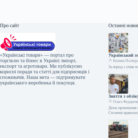
Про сайт
Останні нови
«Українські товари» — портал про
Український з
торгівлю та бізнес в Україні: імпорт,
Килина Поліщу
експорт та агротовари. Ми публікуємо
За період з січня 
корисні поради та статті для підприємців і
споживачів. Наша мета — підтримувати
українського виробника й покупця.
Зняття з облік
Ольга Федорен
Ділок пропонував 
Столичні правоохо