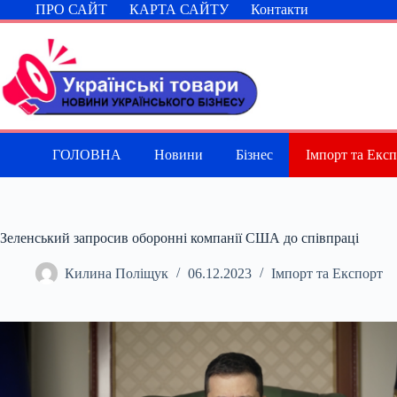
Перейти
ПРО САЙТ
КАРТА САЙТУ
Контакти
до
вмісту
ГОЛОВНА
Новини
Бізнес
Імпорт та Екс
Зеленський запросив оборонні компанії США до співпраці
Килина Поліщук
06.12.2023
Імпорт та Експорт