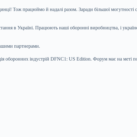
динці! Тож працюймо й надалі разом. Заради більшої могутності
тання в Україні. Працюють наші оборонні виробництва, і українсь
шими партнерами.
я оборонних індустрій DFNC1: US Edition. Форум має на меті п