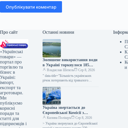
Опублікувати коментар
Про сайт
Останні новини
Інформ
П
С
«Українські
К
товари» —
С
Зменшене використання води
портал про
К
в Україні торкнулося 185
торгівлю та
и
споживачів — КУРКУЛЬ
Владислав Шепель
Сер 8, 2026
бізнес в
” data-title=”Більшість українських
Україні:
річок потерпають від тривалого
імпорт,
дефіциту води” data-
експорт та
url=”https://kurkul.com/news/41869-na-
агротовари.
bilshosti-richok-ukrayini-zberigayetsya-
Ми
stiyke-malovoddya”> Більшість
публікуємо
українських річок потерпають від
Україна звертається до
корисні
тривалого дефіциту води 7 серпня…
Європейської Комісії з
поради та
проханням надати 220
Килина Поліщук
Сер 8, 2026
статті для
мільйонів євро для допомоги
підприємців і
> Україна звернулася до Європейської