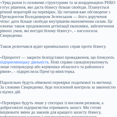
«Уряд разом із силовими структурами та за координацією РНБО
готує рішення, яке дасть бізнесу більше свободи. Планується
річний мораторій на перевірки. Це питання вже обговорене з
Президентом Володимиром Зеленським — його доручення
чітке: дати більше свободи внутрішнім економічним силам. Це
означає також продовження детінізації економіки, забезпечення
рівних умов, які вигідні білому бізнесу», – наголосила
Свириденко.
Також розпочався аудит кримінальних справ проти бізнесу.
«Пріоритет — закрити безпідставні провадження, що блокують
підприємницьку діяльність
. Нові справи санкціонуватимуть
лише генпрокурор або керівники обласного та районного
рівня», – підкреслила Прем’єр-міністерка.
Паралельно будуть обмежені перевірки податкової та митниці.
За словами Свириденко, буде посилений контроль за законністю
слідчих дій.
«Перевірки будуть лише у секторах із високим ризиком, а
добросовісні підприємства отримають захист. Ми готові
ініціювати зміни до законів для кращого захисту бізнесу,
реформування нагляду і справедливого використання