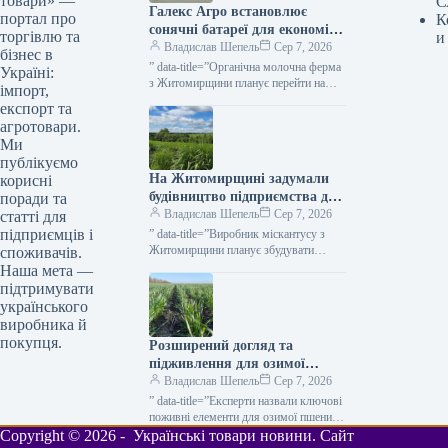
товари» —
С
Галекс Агро встановлює
портал про
К
сонячні батареї для економії
торгівлю та
и
на обробці молока —
Владислав Шепель
Сер 7, 2026
бізнес в
КУРКУЛЬ
” data-title=”Органічна молочна ферма
Україні:
з Житомирщини планує перейти на
імпорт,
сонячну енергію” data-
експорт та
url=”https://kurkul.com/news/41866-
агротовари.
organichna-molochna-ferma-z-
Ми
jitomirschini-planuye-pereyti-na-
публікуємо
sonyachnu-energiyu”> Ферма
На Житомирщині задумали
корисні
органічного молока на Житомирщині
має намір перейти…
будівництво підприємства для
поради та
обробки міскантусу —
Владислав Шепель
Сер 7, 2026
статті для
КУРКУЛЬ
підприємців і
” data-title=”Виробник міскантусу з
Житомирщини планує збудувати
споживачів.
пелетний завод” data-
Наша мета —
url=”https://kurkul.com/news/41863-
підтримувати
virobnik-miskantusu-z-jitomirschini-
українського
planuye-zbuduvati-peletniy-zavod”>
виробника й
Виробник міскантусу з Житомирщини
покупця.
Розширений догляд та
планує збудувати пелетний завод 7
серпня…
підживлення для озимої
пшениці: поради від Ukravit
Владислав Шепель
Сер 7, 2026
— КУРКУЛЬ
” data-title=”Експерти назвали ключові
поживні елементи для озимої пшениці
восени” data-
Copyright © 2026 - Українські товари новини. Сайт