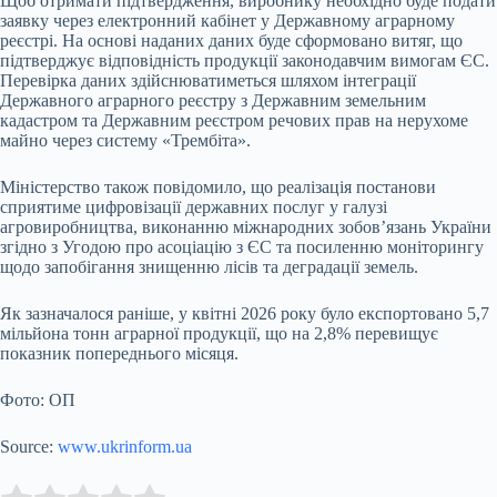
Щоб отримати підтвердження, виробнику необхідно буде подати
заявку через електронний кабінет у Державному аграрному
реєстрі. На основі наданих даних буде сформовано витяг, що
підтверджує відповідність продукції законодавчим вимогам ЄС.
Перевірка даних здійснюватиметься шляхом інтеграції
Державного аграрного реєстру з Державним земельним
кадастром та Державним реєстром речових прав на нерухоме
майно через систему «Трембіта».
Міністерство також повідомило, що реалізація постанови
сприятиме цифровізації державних послуг у галузі
агровиробництва, виконанню міжнародних зобов’язань України
згідно з Угодою про асоціацію з ЄС та посиленню моніторингу
щодо запобігання знищенню лісів та деградації земель.
Як зазначалося раніше, у квітні 2026 року було експортовано 5,7
мільйона тонн аграрної продукції, що на 2,8% перевищує
показник попереднього місяця.
Фото: ОП
Source:
www.ukrinform.ua