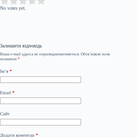
Submit Rating
Rate this item:
No votes yet.
Залишити відповідь
Ваша e-mail адреса не оприлюднюватиметься.
Обов’язкові поля
позначені
*
Ім’я
*
Email
*
Сайт
Додати коментар
*