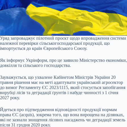
Уряд запроваджує пілотний проєкт щодо впровадження системи
належної перевірки сільськогосподарської продукції, що
імпортується до країн Європейського Союзу.
Як інформує Укрінформ, про це заявило Міністерство економіки,
довкілля та сільського господарства.
Зауважується, що ухвалене Кабінетом Міністрів України 20
травня рішення має на меті адаптувати український агросектор
до вимог Регламенту ЄС 2023/1115, який стосується запобігання
вирубці лісів та деградації ґрунтів і набуде чинності з 1 січня
2027 року.
Йдеться про підтвердження відповідності продукції нормам
права ЄС (acquis), зокрема того, що вона вирощена на ділянках,
які не зазнали знищення лісових насаджень чи деградації земель
після 31 грудня 2020 року.