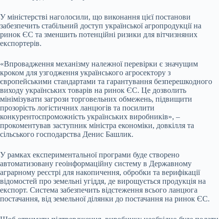
У міністерстві наголосили, що виконання цієї постанови
забезпечить стабільний доступ української агропродукції на
ринок ЄС та зменшить потенційні ризики для вітчизняних
експортерів.
«Впровадження механізму належної перевірки є значущим
кроком для узгодження українського агросектору з
європейськими стандартами та гарантування безперешкодного
виходу українських товарів на ринок ЄС. Це дозволить
мінімізувати загрози торговельних обмежень, підвищити
прозорість логістичних ланцюгів та посилити
конкурентоспроможність українських виробників», –
прокоментував заступник міністра економіки, довкілля та
сільського господарства Денис Башлик.
У рамках експериментальної програми буде створено
автоматизовану геоінформаційну систему в Державному
аграрному реєстрі для накопичення, обробки та верифікації
відомостей про земельні угіддя, де вирощується продукція на
експорт. Система забезпечить відстеження всього ланцюга
постачання, від земельної ділянки до постачання на ринок ЄС.