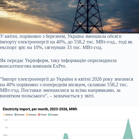
У квітні, порівняно з березнем, Україна зменшила обсяги
імпорту електроенергії на 40%, до 558,2 тис. МВт-год., тоді як
експорт зріс на 10%, сягнувши 33 тис. МВт-год.
Як передає Укрінформ, таку інформацію оприлюднила
консалтингова компанія ExPro.
“Імпорт електроенергії до України в квітні 2026 року знизився
на 40% порівняно з попереднім місяцем, склавши 558,2 тис.
МВт-год. Поставки зменшилися за всіма напрямками, за
винятком польського”, – зазначається у звіті.