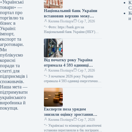
«Українські
К
товари» —
С
Національний банк України
портал про
К
встановив верхню межу
торгівлю та
и
відсоткової ставки за
Килина Поліщук
Сер 7, 2026
бізнес в
тримісячними депозитними
“> Фото: https://bank.gov.ua
Україні:
сертифікатами, яка не
Національний банк України (НБУ)
імпорт,
визначив максимальний відсоток за
перевищує облікову ставку
експорт та
тримісячними обмеженими
плюс 3,5 процентних пункти.
агротовари.
депозитними сертифікатами, який
Ми
дорівнює обліковій ставці плюс…
публікуємо
Від початку року Україна
корисні
отримала 4 593 одиниці
поради та
енергетичного обладнання, ще
Килина Поліщук
Сер 7, 2026
статті для
1 206 очікується.
підприємців і
“> З початком 2026 року Україна
отримала 4 593 одиниці енергетичного
споживачів.
устаткування, включаючи генератори,
Наша мета —
трансформатори, блочно-модульні
підтримувати
котельні (БМК), когенераційні
українського
установки…
виробника й
покупця.
Експерти поза урядом
знизили оцінку зростання
української економіки на 2026
Килина Поліщук
Сер 7, 2026
рік з 2,4% до 1,1% через
“> Українські та міжнародні аналітичні
затяжну війну.
установи переглянули в бік погіршення