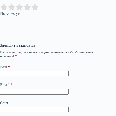
Submit Rating
Rate this item:
No votes yet.
Залишити відповідь
Ваша e-mail адреса не оприлюднюватиметься.
Обов’язкові поля
позначені
*
Ім’я
*
Email
*
Сайт