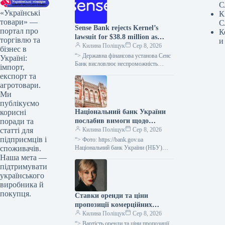
С
«Українські
К
товари» —
С
Sense Bank rejects Kernel’s
портал про
К
lawsuit for $38.8 million as
торгівлю та
и
unfounded.
Килина Поліщук
Сер 8, 2026
бізнес в
“> Державна фінансова установа Сенс
Україні:
Банк висловлює неспроможність
імпорт,
вимог кіпрської компанії Etrecom
експорт та
Investments Limited, що входить до
агротовари.
агрогрупи “Кернел”, щодо…
Ми
публікуємо
Національний банк України
корисні
послабив вимоги щодо
поради та
реструктуризації позик для
Килина Поліщук
Сер 8, 2026
статті для
підприємств та застави
підприємців і
“> Фото: https://bank.gov.ua
сільськогосподарської
Національний банк України (НБУ)
споживачів.
дозволив фінансовим установам не
продукції
Наша мета —
визнавати неспроможність
підтримувати
позичальників у випадку
українського
короткострокової, тривалістю до
виробника й
одного…
покупця.
Ставки оренди та ціни
пропозиції комерційних
приміщень у центральній
Килина Поліщук
Сер 8, 2026
частині Києва зменшилися
“> Вартість оренди та ціни пропозиції