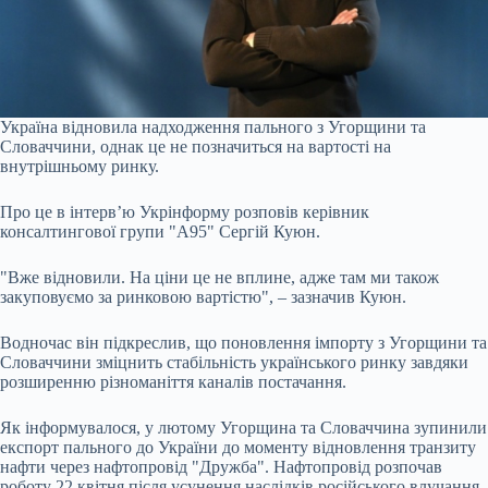
Україна відновила надходження пального з Угорщини та
Словаччини, однак це не позначиться на вартості на
внутрішньому ринку.
Про це в інтерв’ю Укрінформу розповів керівник
консалтингової групи "А95" Сергій Куюн.
"Вже відновили. На ціни це не вплине, адже там ми також
закуповуємо за ринковою вартістю", – зазначив Куюн.
Водночас він підкреслив, що поновлення імпорту з Угорщини та
Словаччини зміцнить стабільність українського ринку завдяки
розширенню різноманіття каналів постачання.
Як інформувалося, у лютому Угорщина та Словаччина зупинили
експорт пального до України до моменту відновлення транзиту
нафти через нафтопровід "Дружба". Нафтопровід розпочав
роботу 22 квітня після усунення наслідків російського влучання.