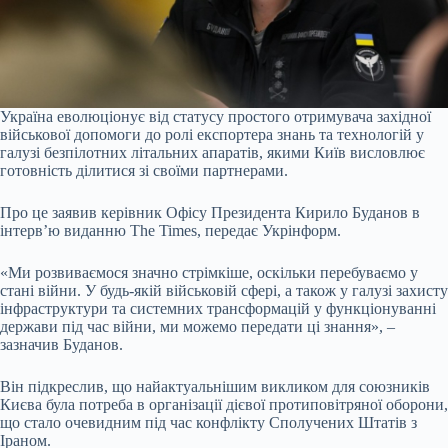
Україна еволюціонує від статусу простого отримувача західної
військової допомоги до ролі експортера знань та технологій у
галузі безпілотних літальних апаратів, якими Київ висловлює
готовність ділитися зі своїми партнерами.
Про це заявив керівник Офісу Президента Кирило Буданов в
інтерв’ю виданню The Times, передає Укрінформ.
«Ми розвиваємося значно стрімкіше, оскільки перебуваємо у
стані війни. У будь-якій військовій сфері, а також у галузі захисту
інфраструктури та системних трансформацій у функціонуванні
держави під час війни, ми можемо передати ці знання», –
зазначив Буданов.
Він підкреслив, що найактуальнішим викликом для союзників
Києва була потреба в організації дієвої протиповітряної оборони,
що стало очевидним під час конфлікту Сполучених Штатів з
Іраном.