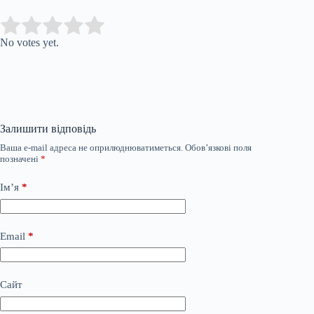
Submit Rating
Rate this item:
No votes yet.
Залишити відповідь
Ваша e-mail адреса не оприлюднюватиметься.
Обов’язкові поля
позначені
*
Ім’я
*
Email
*
Сайт