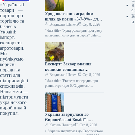
«Українські
К
товари» —
С
Уряд полегшив аграріям
портал про
К
шлях до позик «5-7-9%» для
торгівлю та
и
весняних посівних робіт та
Владислав Шепель
Сер 8, 2026
бізнес в
виробничих завдань —
” data-title=”Уряд розширив програму
Україні:
КУРКУЛЬ
пільгових позик для аграріїв” data-
імпорт,
url=”https://kurkul.com/news/41873-
експорт та
uryad-rozshiriv-programu-dostupnih-
агротовари.
kreditiv-dlya-fermeriv”> Уряд
Ми
розширив програму пільгових позик
публікуємо
для аграріїв 8 серпня 2026 53…
Експерт: Захворювання
корисні
кошиків соняшника
поради та
загрожують втратою до 60%
Владислав Шепель
Сер 8, 2026
статті для
врожаю — KURKUL
підприємців і
” data-title=”Експерт попередив про
ризик втрати до 60% урожаю
споживачів.
соняшнику через гнилі” data-
Наша мета —
url=”https://kurkul.com/news/41847-
підтримувати
ekspert-poperediv-pro-rizik-vtrati-do-60-
українського
urojayu-sonyashniku-cherez-gnili”>
виробника й
Експерт повідомив про ймовірність
покупця.
Україна звернулася до
втрати до 60%…
Європейської Комісії з
проханням про надання 220
Килина Поліщук
Сер 8, 2026
мільйонів євро для допомоги
> Україна звернулася до Європейської