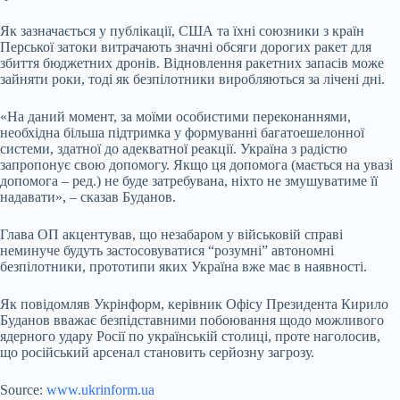
Як зазначається у публікації, США та їхні союзники з країн
Перської затоки витрачають значні обсяги дорогих ракет для
збиття бюджетних дронів. Відновлення ракетних запасів може
зайняти роки, тоді як безпілотники виробляються за лічені дні.
«На даний момент, за моїми особистими переконаннями,
необхідна більша підтримка у формуванні багатоешелонної
системи, здатної до адекватної реакції. Україна з радістю
запропонує свою допомогу. Якщо ця допомога (мається на увазі
допомога – ред.) не буде затребувана, ніхто не змушуватиме її
надавати», – сказав Буданов.
Глава ОП акцентував, що незабаром у військовій справі
неминуче будуть застосовуватися “розумні” автономні
безпілотники, прототипи яких Україна вже має в наявності.
Як повідомляв Укрінформ, керівник Офісу Президента Кирило
Буданов вважає безпідставними побоювання щодо можливого
ядерного удару Росії по українській столиці, проте наголосив,
що російський арсенал становить серйозну загрозу.
Source:
www.ukrinform.ua