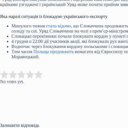
країнами узгоджені і український Уряд може почати прийом заяв
Яка наразі ситуація із блокадою українського експорту
Минулого тижня
стало відомо
, що Словаччина продовжить 
солоду та сої. Уряд Словаччини на чолі з прем’єр-міністр
Словацькі перевізники почали блокувати кордон у пункті 
4 грудня о 22:00 дії учасників акції, які блокували рух 
Водночас через блокування кордону польськими і словаць
Тим часом
Польща продовжить
вимагати від Євросоюзу пов
Моравецький.
Submit Rating
Rate this item:
No votes yet.
Залишити відповідь