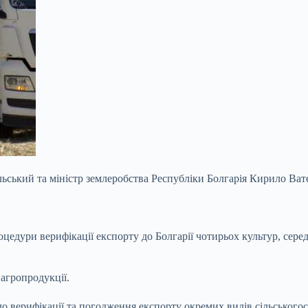
ьський та міністр землеробства Республіки Болгарія Кирило Ват
цедури верифікації експорту до Болгарії чотирьох культур, сере
агропродукції.
до верифікації та погодження експорту окремих видів сільського