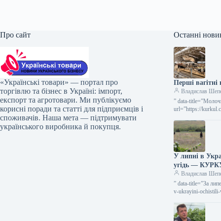
Про сайт
Останні нови
«Українські товари» — портал про
Перші вагітні
торгівлю та бізнес в Україні: імпорт,
Владислав Шеп
експорт та агротовари. Ми публікуємо
” data-title=”Моло
корисні поради та статті для підприємців і
url=”https://kurkul
споживачів. Наша мета — підтримувати
Молочна ферма з 
українського виробника й покупця.
У липні в Укра
угідь — КУРК
Владислав Шеп
” data-title=”За ли
v-ukrayini-ochisti