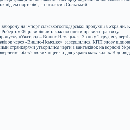
ок від експортерів”, – наголосив Сольський.
заборону на імпорт сільськогосподарської продукції з України. К
ом Робертом Фіцо вирішив також посилити правила транзиту.
пропуску «Ужгород – Вишнє Нємецьке». Зранку 2 грудня у черзі 
вантажівок через «Вишнє-Нємецке», завершилися. КПП знову віднов
кими страйкарями утворилися черги з вантажівок на кордоні Укр
ернення обов’язкових ліцензій для українських водіїв. Відпові