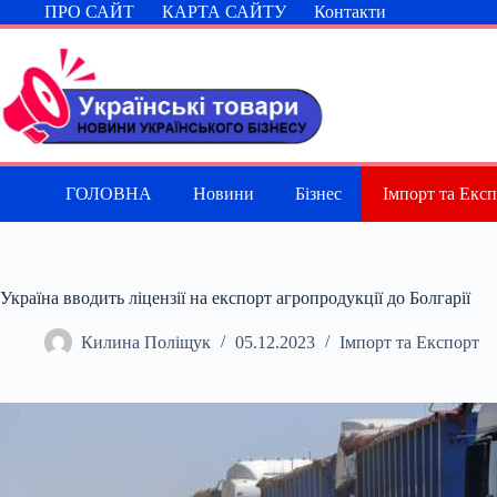
Перейти
ПРО САЙТ
КАРТА САЙТУ
Контакти
до
вмісту
ГОЛОВНА
Новини
Бізнес
Імпорт та Екс
Україна вводить ліцензії на експорт агропродукції до Болгарії
Килина Поліщук
05.12.2023
Імпорт та Експорт