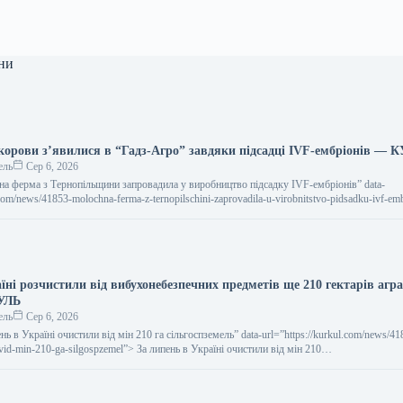
ни
 корови з’явилися в “Гадз-Агро” завдяки підсадці IVF-ембріонів —
ель
Сер 6, 2026
чна ферма з Тернопільщини запровадила у виробництво підсадку IVF-ембріонів” data-
.com/news/41853-molochna-ferma-z-ternopilschini-zaprovadila-u-virobnitstvo-pidsadku-ivf-em
Тернопільщини запровадила у виробництво підсадку IVF-ембріонів…
їні розчистили від вибухонебезпечних предметів ще 210 гектарів агр
УЛЬ
ель
Сер 6, 2026
пень в Україні очистили від мін 210 га сільгоспземель” data-url=”https://kurkul.com/news/41
li-vid-min-210-ga-silgospzemel”> За липень в Україні очистили від мін 210…