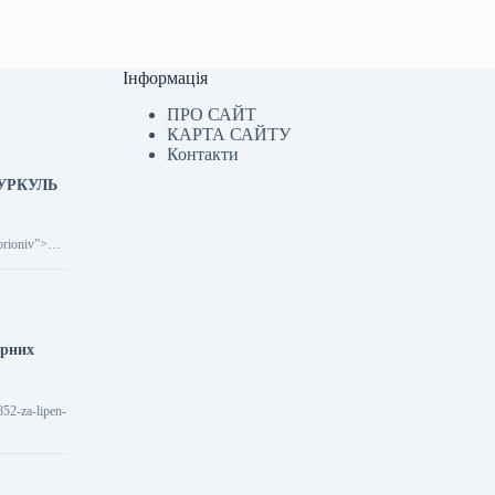
Інформація
ПРО САЙТ
КАРТА САЙТУ
Контакти
 КУРКУЛЬ
brioniv”>
арних
852-za-lipen-