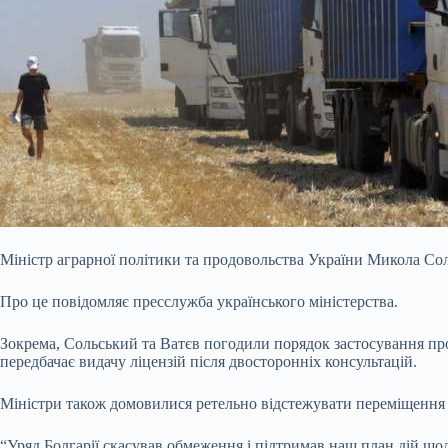
Міністр аграрної політики та продовольства України Микола Сол
Про це повідомляє пресслужба українського міністерства.
Зокрема, Сольський та Ватєв погодили порядок застосування про
передбачає видачу ліцензій після двосторонніх консультацій.
Міністри також
домовилися ретельно відстежувати переміщення 
“Уряд Болгарії скасував обмеження і підтримав наш план дій що