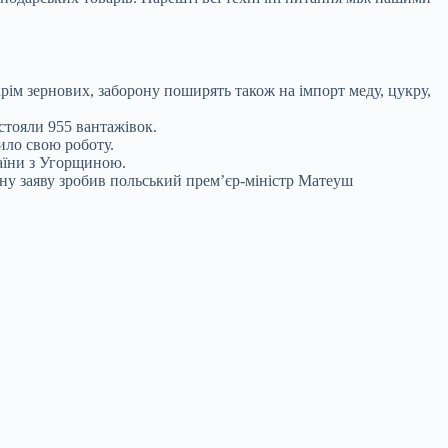
рім зернових, заборону поширять також на імпорт меду, цукру,
стояли 955 вантажівок.
ило свою роботу.
аїни з Угорщиною.
дну заяву зробив польський прем’єр-міністр Матеуш