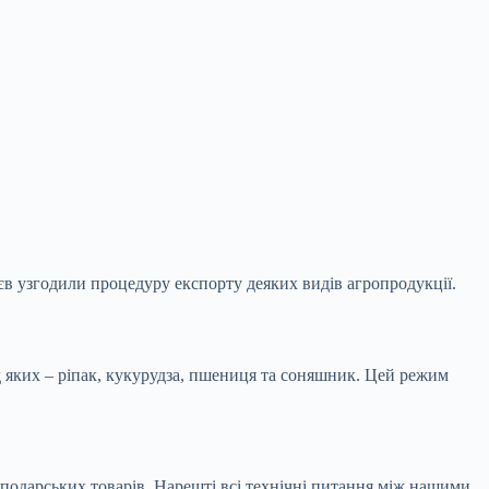
єв узгодили процедуру експорту деяких видів агропродукції.
д яких – ріпак, кукурудза, пшениця та соняшник. Цей режим
сподарських товарів. Нарешті всі технічні питання між нашими