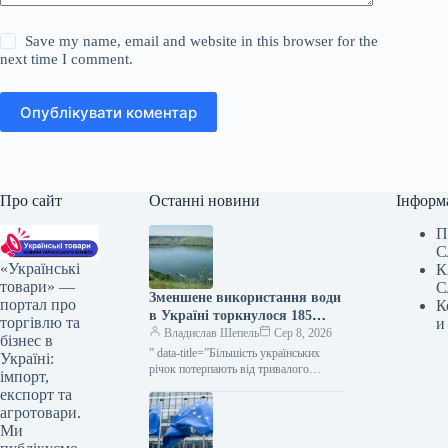
Save my name, email and website in this browser for the
next time I comment.
Опублікувати коментар
Про сайт
Останні новини
Інформ
П
С
«Українські
К
товари» —
С
Зменшене використання води
портал про
К
в Україні торкнулося 185
торгівлю та
и
споживачів — КУРКУЛЬ
Владислав Шепель
Сер 8, 2026
бізнес в
” data-title=”Більшість українських
Україні:
річок потерпають від тривалого
імпорт,
дефіциту води” data-
експорт та
url=”https://kurkul.com/news/41869-na-
агротовари.
bilshosti-richok-ukrayini-zberigayetsya-
Ми
stiyke-malovoddya”> Більшість