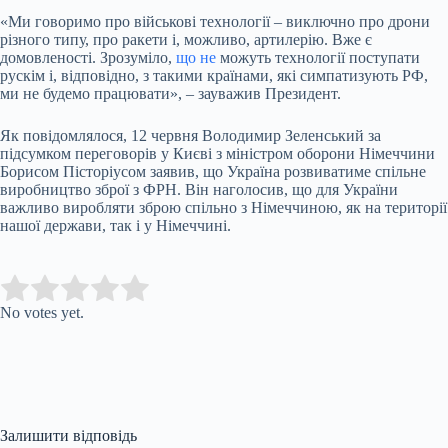
«Ми говоримо про військові технології – виключно про дрони
різного типу, про ракети і, можливо, артилерію. Вже є
домовленості. Зрозуміло,
що не
можуть технології поступати
рускім і, відповідно, з такими країнами, які симпатизують РФ,
ми не будемо працювати», – зауважив Президент.
Як повідомлялося, 12 червня Володимир Зеленський за
підсумком переговорів у Києві з міністром оборони Німеччини
Борисом Пісторіусом заявив, що Україна розвиватиме спільне
виробництво зброї з ФРН. Він наголосив, що для України
важливо виробляти зброю спільно з Німеччиною, як на території
нашої держави, так і у Німеччині.
Submit Rating
Rate this item:
No votes yet.
Залишити відповідь