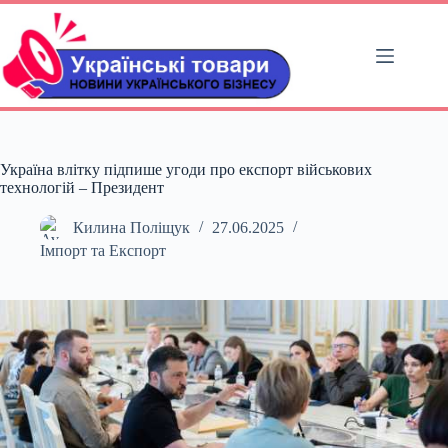
Перейти
до
вмісту
Україна влітку підпише угоди про експорт військових
технологій – Президент
Килина Поліщук
27.06.2025
Імпорт та Експорт