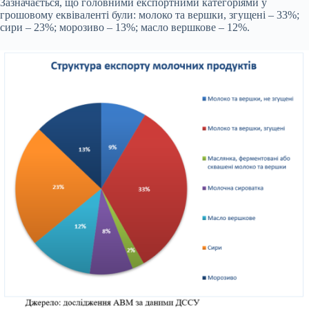
Зазначається, що головними експортними категоріями у
грошовому еквіваленті були: молоко та вершки, згущені – 33%;
сири – 23%; морозиво – 13%; масло вершкове – 12%.