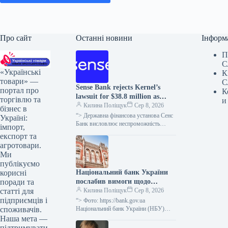
Про сайт
Останні новини
Інформ
П
С
«Українські
К
товари» —
С
Sense Bank rejects Kernel’s
портал про
К
lawsuit for $38.8 million as
торгівлю та
и
unfounded.
Килина Поліщук
Сер 8, 2026
бізнес в
“> Державна фінансова установа Сенс
Україні:
Банк висловлює неспроможність
імпорт,
вимог кіпрської компанії Etrecom
експорт та
Investments Limited, що входить до
агротовари.
агрогрупи “Кернел”, щодо…
Ми
публікуємо
Національний банк України
корисні
послабив вимоги щодо
поради та
реструктуризації позик для
Килина Поліщук
Сер 8, 2026
статті для
підприємств та застави
підприємців і
“> Фото: https://bank.gov.ua
сільськогосподарської
Національний банк України (НБУ)
споживачів.
дозволив фінансовим установам не
продукції
Наша мета —
визнавати неспроможність
підтримувати