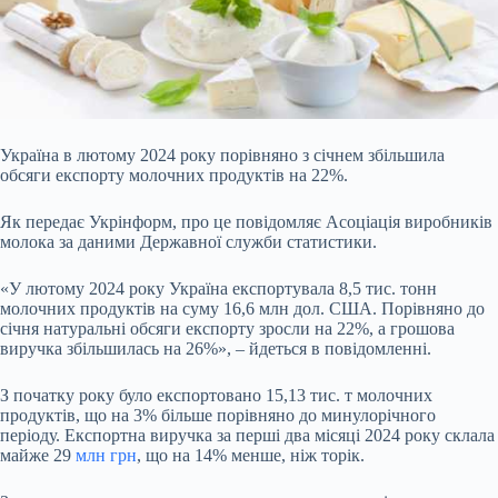
Україна в лютому 2024 року порівняно з січнем збільшила
обсяги експорту молочних продуктів на 22%.
Як передає Укрінформ, про це повідомляє Асоціація виробників
молока за даними Державної служби статистики.
«У лютому 2024 року Україна експортувала 8,5 тис. тонн
молочних
продуктів на суму 16,6 млн дол. США. Порівняно до
січня натуральні обсяги експорту зросли на 22%, а грошова
виручка збільшилась на 26%», – йдеться в повідомленні.
З початку року було експортовано 15,13 тис. т молочних
продуктів, що на 3% більше порівняно до минулорічного
періоду. Експортна виручка за перші два місяці 2024 року склала
майже 29
млн грн
, що на 14% менше, ніж торік.