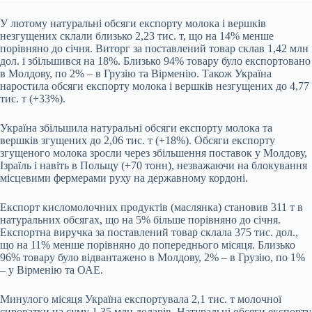
У лютому натуральні обсяги експорту молока і вершків
незгущених склали близько 2,23 тис. т, що на 14% менше
порівняно до січня. Виторг за поставлений товар склав 1,42 млн
дол. і збільшився на 18%. Близько 94% товару було експортовано
в Молдову, по 2% – в Грузію та Вірменію. Також Україна
наростила обсяги експорту молока і вершків незгущених до 4,77
тис. т (+33%).
Україна збільшила натуральні обсяги експорту молока та
вершків згущених до 2,06 тис. т (+18%). Обсяги експорту
згущеного молока зросли через збільшення поставок у Молдову,
Ізраїль і навіть в Польщу (+70 тонн), незважаючи на блокування
місцевими фермерами руху на державному кордоні.
Експорт кисломолочних продуктів (маслянка) становив 311 т в
натуральних обсягах, що на 5% більше порівняно до січня.
Експортна виручка за поставлений товар склала 375 тис. дол.,
що на 11% менше порівняно до попереднього місяця. Близько
96% товару було відвантажено в Молдову, 2% – в Грузію, по 1%
– у Вірменію та ОАЕ.
Минулого місяця Україна експортувала 2,1 тис. т молочної
сироватки на суму 1,35 млн доларів. Натуральні обсяги експорту