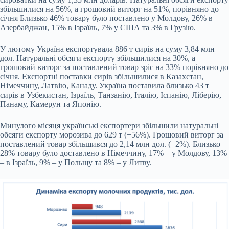
збільшилися на 56%, а грошовий виторг на 51%, порівняно до
січня Близько 46% товару було поставлено у Молдову, 26% в
Азербайджан, 15% в Ізраїль, 7% у США та 3% в Грузію.
У лютому Україна експортувала 886 т сирів на суму 3,84 млн
дол. Натуральні обсяги експорту збільшилися на 30%, а
грошовий виторг за поставлений товар зріс на 33% порівняно до
січня. Експортні поставки сирів збільшилися в Казахстан,
Німеччину, Латвію, Канаду. Україна поставила близько 43 т
сирів в Узбекистан, Ізраїль, Танзанію, Італію, Іспанію, Ліберію,
Панаму, Камерун та Японію.
Минулого місяця українські експортери збільшили натуральні
обсяги експорту морозива до 629 т (+56%). Грошовий виторг за
поставлений товар збільшився до 2,14 млн дол. (+2%). Близько
28% товару було доставлено в Німеччину, 17% – у Молдову, 13%
– в Ізраїль, 9% – у Польщу та 8% – у Литву.