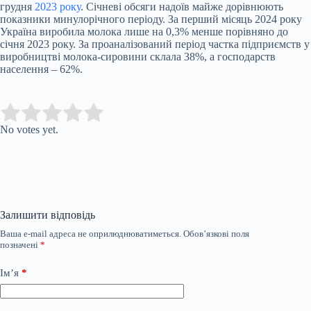
грудня
2023 року
. Січневі обсяги надоїв майже дорівнюють
показники минулорічного періоду. За перший місяць 2024 року
Україна виробила молока лише на 0,3% менше порівняно до
січня 2023 року. За проаналізований період частка підприємств у
виробництві молока-сировини склала 38%, а господарств
населення – 62%.
Submit Rating
Rate this item:
No votes yet.
Залишити відповідь
Ваша e-mail адреса не оприлюднюватиметься.
Обов’язкові поля
позначені
*
Ім’я
*