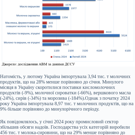
Натомість, у лютому Україна імпортувала 3,94 тис. т молочних
продуктів, що на 28% менше порівняно до січня. Минулого
місяця в Україну скоротилися поставки кисломолочних
продуктів (-9%), молочної сироватки (-66%), вершкового масла
(-24%), сирів (-34%) та морозива (-184%).Однак з початку 2024
року Україна імпортувала 8,97 тис. т молочних продуктів, що на
9% більше порівняно до минулорічного періоду.
Як повідомлялось, у січні 2024 року промисловий сектор
збільшив обсяги надоїв. Господарства усіх категорій виробили
456 тис. т молока-сировини, що на 29% менше порівняно до