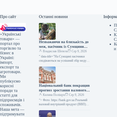
Про сайт
Останні новини
Інформ
П
С
«Українські
К
товари» —
С
Незважаючи на близькість до
портал про
К
меж, пасічник із Сумщини
торгівлю та
и
вважає область придатною
Владислав Шепель
Сер 9, 2026
бізнес в
для бджільництва —
” data-title=”На Сумщині пасічники
Україні:
КУРКУЛЬ
сподіваються на успішний збір меду”
імпорт,
data-
експорт та
url=”https://kurkul.com/news/41861-na-
агротовари.
sumschini-pasichniki-rozrahovuyut-na-
Ми
vdaliy-medozbir”> На Сумщині
публікуємо
пасічники сподіваються на успішний
Національний банк покращив
корисні
збір меду 9 серпня…
прогноз зростання валового
поради та
внутрішнього продукту
Килина Поліщук
Сер 9, 2026
статті для
України на третій квартал
підприємців і
“> Фото: https://bank.gov.ua Реальний
2026 року до 2,1%, а на
валовий внутрішній продукт (ВВП)
споживачів.
України в третьому кварталі
четвертий квартал 2026 року
Наша мета —
збільшиться на 2,1%, у четвертому –
– до 4,2%.
підтримувати
на 4,2%…