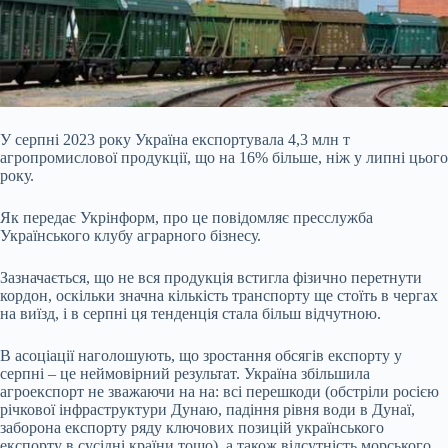
У серпні 2023 року Україна експортувала 4,3 млн т
агропромислової продукції, що на 16% більше, ніж у липні цього
року.
Як передає Укрінформ, про це повідомляє пресслужба
Українського клубу аграрного бізнесу.
Зазначається, що не вся продукція встигла фізично
перетнути
кордон, оскільки значна кількість транспорту ще стоїть в чергах
на виїзд, і в серпні ця тенденція стала більш відчутною.
В асоціації наголошують, що зростання обсягів експорту у
серпні – це неймовірний результат. Україна збільшила
агроекспорт не зважаючи на на: всі перешкоди (обстріли росією
річкової інфраструктури Дунаю, падіння рівня води в Дунаї,
заборона експорту ряду ключових позицій українського
експорту в сусідні країни тощо), а також відсутність морського