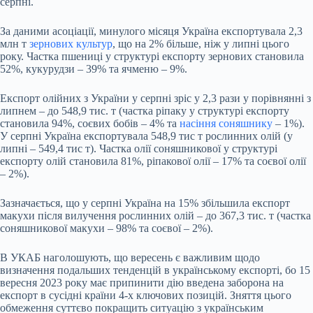
серпні.
За даними асоціації, минулого місяця Україна експортувала 2,3
млн т
зернових культур
, що на 2% більше, ніж у липні цього
року. Частка пшениці у структурі експорту зернових становила
52%, кукурудзи – 39% та ячменю – 9%.
Експорт олійних з України у серпні зріс у 2,3 рази у порівнянні з
липнем – до 548,9 тис. т (частка ріпаку у структурі експорту
становила 94%, соєвих бобів – 4% та
насіння соняшнику
– 1%).
У серпні Україна експортувала 548,9 тис т рослинних олій (у
липні – 549,4 тис т). Частка олії соняшникової у структурі
експорту олій становила 81%, ріпакової олії – 17% та соєвої олії
– 2%).
Зазначається, що у серпні Україна на 15% збільшила експорт
макухи після вилучення рослинних олій – до 367,3 тис. т (частка
соняшникової макухи – 98% та соєвої – 2%).
В УКАБ наголошують, що вересень є важливим щодо
визначення подальших тенденцій в українському експорті, бо 15
вересня 2023 року має припинити дію введена заборона на
експорт в сусідні країни 4-х ключових позицій. Зняття цього
обмеження суттєво покращить ситуацію з українським