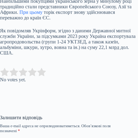
Найбільшими покупцями українського зерна у минулому році
традиційно стали представники Європейського Союзу, Азії та
Африки.
При цьому
торік експорт знову здійснювався
переважно до країн ЄС.
Як повідомляв Укрінформ, згідно з даними Державної митної
служби України, за підсумками 2023 року Україна експортувала
агропродовольства (групи 1-24 УКТЗЕД, а також казеїн,
альбуміни, шкури, хутро, вовна та ін.) на суму 22,1 млрд дол.
США.
Submit Rating
Rate this item:
No votes yet.
Залишити відповідь
Ваша e-mail адреса не оприлюднюватиметься.
Обов’язкові поля
позначені
*