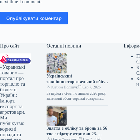
next time I comment.
Опублікувати коментар
Про сайт
Останні новини
Інформ
П
С
«Українські
К
товари» —
С
Український
портал про
К
зовнішньоторговельний обіг
торгівлю та
и
за сім місяців перевищив 82
Килина Поліщук
Сер 7, 2026
бізнес в
мільярди доларів
За період з січня по липень 2026 року,
Україні:
загальний обсяг торгівлі товарами
імпорт,
України досяг $82,2 млрд. За цей же
експорт та
час,…
агротовари.
Ми
публікуємо
Зняття з обліку та бронь за $6
корисні
тис.: підозру отримав 23-
поради та
річний киянин
Ольга Федоренко
Сер 7, 2026