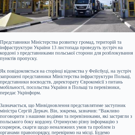
Представники Міністерства розвитку громад, територій та
інфраструктури України 13 листопада проведуть зустріч на
кордоні з представниками польської сторони для розблокування
пунктів пропуску.
Як повідомляється на сторінці відомства у Фейсбуці, на зустріч
запрошені представники Міністерства інфраструктури Польщі,
представники воєводств, директорату Єврокомісії з питань
мобільності, посольства України в Польщі та перевізники,
передає Укрінформ.
Зазначається, що Мінвідновлення представлятиме
заступник
міністра Сергій Деркач. Він, зокрема, зазначив: “Важливо
поговорити з нашими водіями та перевізниками, які застрягли з
польського боку кордону. Отримуємо різну інформацію з
соцмереж, скарги щодо неналежних умов та проблем із
органами правопорядку, перевіримо на місці. Будемо