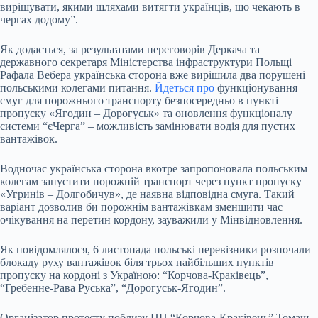
вирішувати, якими шляхами витягти українців, що чекають в
чергах додому”.
Як додається, за результатами переговорів Деркача та
державного секретаря Міністерства інфраструктури Польщі
Рафала Вебера українська сторона вже вирішила два порушені
польськими колегами питання.
Йдеться про
функціонування
смуг для порожнього транспорту безпосередньо в пункті
пропуску «Ягодин – Дорогуськ» та оновлення функціоналу
системи “єЧерга” – можливість замінювати водія для пустих
вантажівок.
Водночас українська сторона вкотре запропоновала польським
колегам запустити порожній транспорт через пункт пропуску
«Угринів – Долгобичув», де наявна відповідна смуга. Такий
варіант дозволив би порожнім вантажівкам зменшити час
очікування на перетин кордону, зауважили у Мінвідновлення.
Як повідомлялося, 6 листопада польські перевізники розпочали
блокаду руху вантажівок біля трьох найбільших пунктів
пропуску на кордоні з Україною: “Корчова-Краківець”,
“Гребенне-Рава Руська”, “Дорогуськ-Ягодин”.
Організатор протесту поблизу ПП “Корчова-Краківець” Томаш