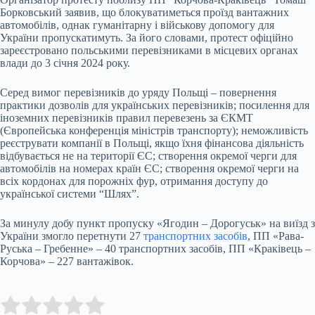
Борковський заявив, що блокуватиметься проїзд вантажних
автомобілів, однак гуманітарну і військову допомогу для
України пропускатимуть. За його словами, протест офіційно
зареєстровано польськими перевізниками в місцевих органах
влади до 3 січня 2024 року.
Серед вимог перевізників до уряду Польщі – повернення
практики дозволів для українських перевізників; посилення для
іноземних перевізників правил перевезень за ЄКМТ
(Європейська конференція міністрів транспорту); неможливість
реєструвати компанії в Польщі, якщо їхня фінансова діяльність
відбувається не на території ЄС; створення окремої черги для
автомобілів на номерах країн ЄС; створення окремої черги на
всіх кордонах для порожніх фур, отримання доступу до
української системи “Шлях”.
За минулу добу пункт пропуску «Ягодин – Дорогуськ» на виїзд з
України змогло перетнути 27
транспортних засобів
, ПП «Рава-
Руська – Гребенне» – 40 транспортних засобів, ПП «Краківець –
Корчова» – 227 вантажівок.
Submit Rating
Rate this item: