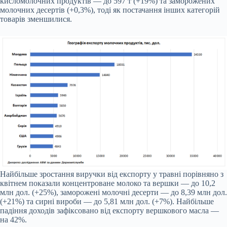
кисломолочних продуктів — до 597 т (+19%) та заморожених
молочних десертів (+0,3%), тоді як постачання інших категорій
товарів зменшилися.
Найбільше зростання виручки від експорту у травні порівняно з
квітнем показали концентроване молоко та вершки — до 10,2
млн дол. (+25%), заморожені молочні десерти — до 8,39 млн дол.
(+21%) та сирні вироби — до 5,81 млн дол. (+7%). Найбільше
падіння доходів зафіксовано від експорту вершкового масла —
на 42%.