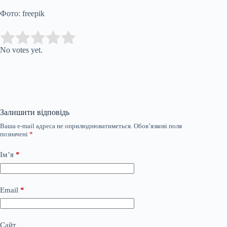
Фото: freepik
Submit Rating
Rate this item:
No votes yet.
Залишити відповідь
Ваша e-mail адреса не оприлюднюватиметься.
Обов’язкові поля
позначені
*
Ім’я
*
Email
*
Сайт