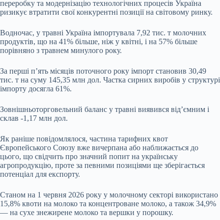
переробку та модернізацію технологічних процесів Україна
ризикує втратити свої конкурентні позиції на світовому ринку.
Водночас, у травні Україна імпортувала 7,92 тис. т молочних
продуктів, що на 41% більше, ніж у квітні, і на 57% більше
порівняно з травнем минулого року.
За перші п’ять місяців поточного року імпорт становив 30,49
тис. т на суму 145,35 млн дол. Частка сирних виробів у структурі
імпорту досягла 61%.
Зовнішньоторговельний баланс у травні виявився від’ємним і
склав -1,17 млн дол.
Як раніше повідомлялося, частина тарифних квот
Європейського Союзу вже вичерпана або наближається до
цього, що свідчить про значний попит на українську
агропродукцію, проте за певними позиціями ще зберігається
потенціал для експорту.
Станом на 1 червня 2026 року у молочному секторі використано
15,8% квоти на молоко та концентроване молоко, а також 34,9%
— на сухе знежирене молоко та вершки у порошку.