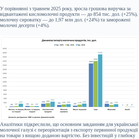
У порівнянні з травнем 2025 року, зросла грошова виручка за
відвантажені кисломолочні продукти — до 854 тис. дол. (+25%),
молочну сироватку — до 1,97 млн дол. (+24%) та заморожені
молочні десерти (+4%).
Аналітики підкреслили, що основним завданням для української
молочної галузі є переорієнтація з експорту первинної продукції
на товари з вищою доданою вартістю. Без інвестицій у глибоку