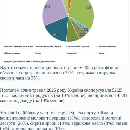
Варто зазначити, що порівняно з травнем 2025 року, фізичні
обсяги експорту зменшилися на 27%, а отримана виручка
скоротилася на 35%.
Протягом січня-травня 2026 року Україна експортувала 52,25
тис. т молочних продуктів (на 10% менше), що принесло 145,81
млн дол. доходу (на 19% менше).
У травні найбільшу частку в структурі експорту займали
концентроване молоко та вершки (31%), заморожені молочні
десерти (26%), сирні вироби (18%), вершкове масло (8%), казеїн
(6%) та молочна сироватка (6%).