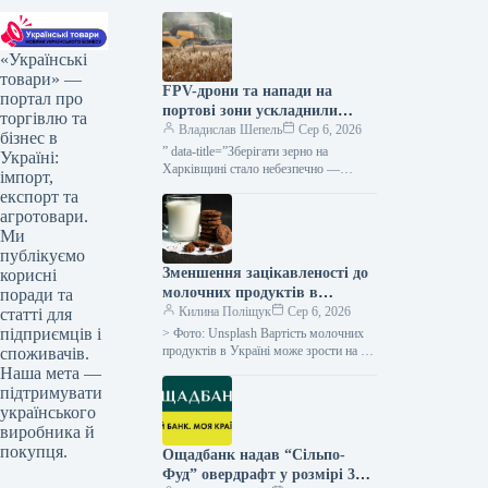
«Українські
товари» —
FPV-дрони та напади на
портал про
портові зони ускладнили
торгівлю та
діяльність сільгоспвиробників
Владислав Шепель
Сер 6, 2026
бізнес в
Харківської області —
” data-title=”Зберігати зерно на
Україні:
КУРКУЛЬ
Харківщині стало небезпечно —
імпорт,
фермер” data-
експорт та
url=”https://kurkul.com/news/41851-
агротовари.
zberigati-zerno-na-harkivschini-stalo-
Ми
nebezpechno–fermer”> Зберігати
публікуємо
врожай на Харківщині стало
Зменшення зацікавленості до
корисні
ризиковано — аграрій 5 серпня…
молочних продуктів в
поради та
Україні, восени ймовірне
Килина Поліщук
Сер 6, 2026
статті для
підвищення вартості на 5-
підприємців і
> Фото: Unsplash Вартість молочних
10% – АВМ
продуктів в Україні може зрости на 5-
споживачів.
10% до кінця літнього періоду та
Наша мета —
протягом осінньо-зимових місяців,…
підтримувати
українського
виробника й
покупця.
Ощадбанк надав “Сільпо-
Фуд” овердрафт у розмірі 300