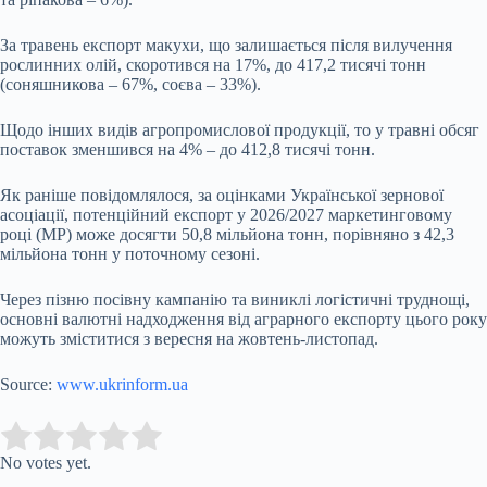
За травень експорт макухи, що залишається після вилучення
рослинних олій, скоротився на 17%, до 417,2 тисячі тонн
(соняшникова – 67%, соєва – 33%).
Щодо інших видів агропромислової продукції, то у травні обсяг
поставок зменшився на 4% – до 412,8 тисячі тонн.
Як раніше повідомлялося, за оцінками Української зернової
асоціації, потенційний експорт у 2026/2027 маркетинговому
році (МР) може досягти 50,8 мільйона тонн, порівняно з 42,3
мільйона тонн у поточному сезоні.
Через пізню посівну кампанію та виниклі логістичні труднощі,
основні валютні надходження від аграрного експорту цього року
можуть зміститися з вересня на жовтень-листопад.
Source:
www.ukrinform.ua
Submit Rating
Rate this item:
No votes yet.