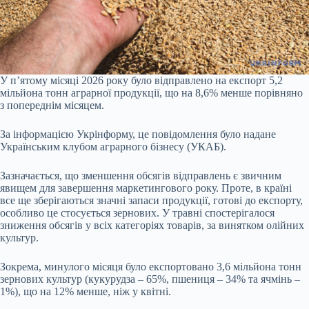
У п’ятому місяці 2026 року було відправлено на експорт 5,2
мільйона тонн аграрної продукції, що на 8,6% менше порівняно
з попереднім місяцем.
За інформацією Укрінформу, це повідомлення було надане
Українським клубом аграрного бізнесу (УКАБ).
Зазначається, що зменшення обсягів відправлень є звичним
явищем для завершення маркетингового року. Проте, в країні
все ще зберігаються значні запаси продукції, готові до експорту,
особливо це стосується зернових. У травні спостерігалося
зниження обсягів у всіх категоріях товарів, за винятком олійних
культур.
Зокрема, минулого місяця було експортовано 3,6 мільйона тонн
зернових культур (кукурудза – 65%, пшениця – 34% та ячмінь –
1%), що на 12% менше, ніж у квітні.