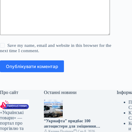
Save my name, email and website in this browser for the
next time I comment.
Опублікувати коментар
Про сайт
Останні новини
Інформ
П
С
«Українські
К
товари» —
С
“Укрнафта” придбає 100
портал про
К
автоцистерн для зміцнення
торгівлю та
и
безпеки доставки палива
Килина Поліщук
Сер 8, 2026