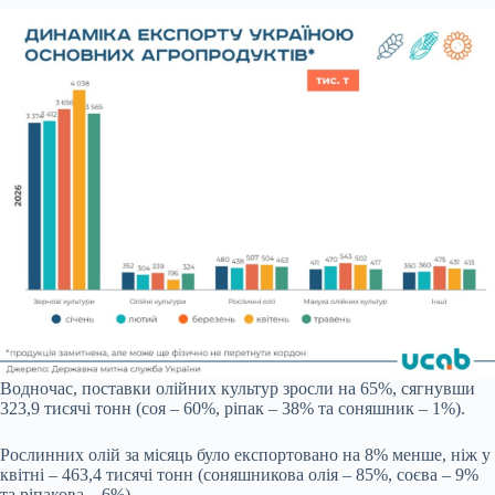
Водночас, поставки олійних культур зросли на 65%, сягнувши
323,9 тисячі тонн (соя – 60%, ріпак – 38% та соняшник – 1%).
Рослинних олій за місяць було експортовано на 8% менше, ніж у
квітні – 463,4 тисячі тонн (соняшникова олія – 85%, соєва – 9%
та ріпакова – 6%).